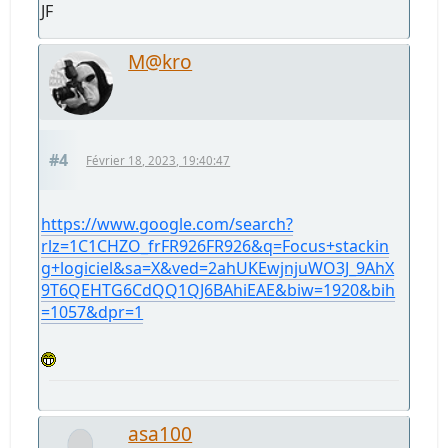
JF
M@kro
#4
Février 18, 2023, 19:40:47
https://www.google.com/search?
rlz=1C1CHZO_frFR926FR926&q=Focus+stackin
g+logiciel&sa=X&ved=2ahUKEwjnjuWO3J_9AhX
9T6QEHTG6CdQQ1QJ6BAhiEAE&biw=1920&bih
=1057&dpr=1
asa100