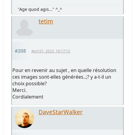
"Age quod agis..." ^_^
tetim
#208
Avril 01, 2023, 16:17:12
Pour en revenir au sujet , en quelle résolution
ces images sont-elles générées..;? y a-t-il un
choix possible?
Merci.
Cordialement
DaveStarWalker