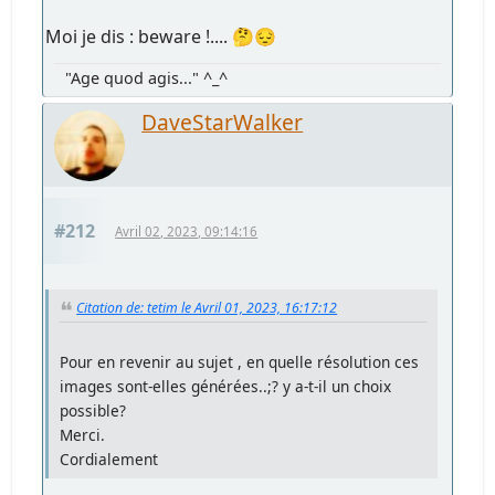
Moi je dis : beware !.... 🤔😔
"Age quod agis..." ^_^
DaveStarWalker
#212
Avril 02, 2023, 09:14:16
Citation de: tetim le Avril 01, 2023, 16:17:12
Pour en revenir au sujet , en quelle résolution ces
images sont-elles générées..;? y a-t-il un choix
possible?
Merci.
Cordialement