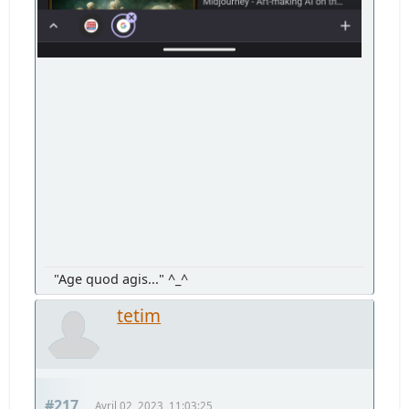
"Age quod agis..." ^_^
tetim
#217
Avril 02, 2023, 11:03:25