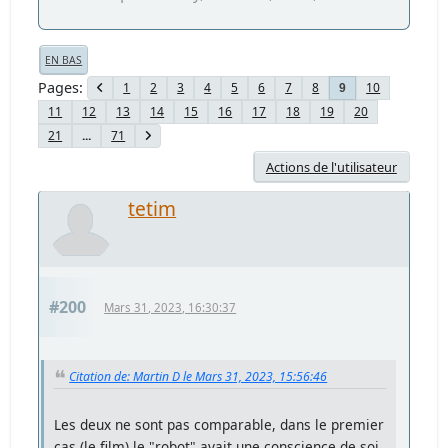
EN BAS
Pages
1
2
3
4
5
6
7
8
10
9
11
12
13
14
15
16
17
18
19
20
21
...
71
Actions de l'utilisateur
tetim
#200
Mars 31, 2023, 16:30:37
Citation de: Martin D le Mars 31, 2023, 15:56:46
Les deux ne sont pas comparable, dans le premier
cas (le film) le "robot" avait une conscience de soi