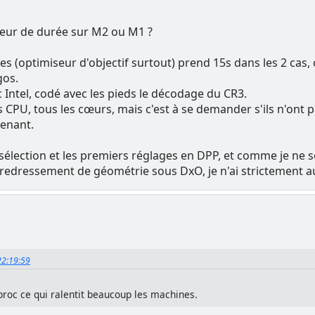
deur de durée sur M2 ou M1 ?
ges (optimiseur d'objectif surtout) prend 15s dans les 2 cas,
gos.
 Intel, codé avec les pieds le décodage du CR3.
s CPU, tous les cœurs, mais c'est à se demander s'ils n'ont pa
tenant.
a sélection et les premiers réglages en DPP, et comme je n
 redressement de géométrie sous DxO, je n'ai strictement a
 22:19:59
proc ce qui ralentit beaucoup les machines.