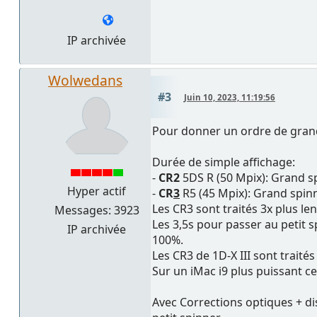
IP archivée
Wolwedans
#3
Juin 10, 2023, 11:19:56
Pour donner un ordre de grand
Durée de simple affichage:
-
CR2
5DS R (50 Mpix): Grand sp
Hyper actif
-
CR
3
R5 (45 Mpix): Grand spinne
Les CR3 sont traités 3x plus le
Messages: 3923
Les 3,5s pour passer au petit s
IP archivée
100%.
Les CR3 de 1D-X III sont trait
Sur un iMac i9 plus puissant ce
Avec Corrections optiques + di