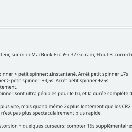
eur, sur mon MacBook Pro i9 / 32 Go ram, ±toutes correcti
inner > petit spinner: ±instantané. Arrêt petit spinner ±7s
r > petit spinner: ±3,5s. Arrêt petit spinner ±25s
ntement.
pinner sont ultra pénibles pour le tri, et la durée complète
és plus vite, mais quand même 2x plus lentement que les CR2
 n'est pas plus spectaculairement plus rapide.
storsion + quelques curseurs: compter 15s supplémentaires 