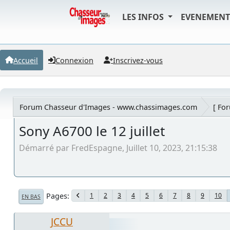
LES INFOS
EVENEMEN
Accueil
Connexion
Inscrivez-vous
Forum Chasseur d'Images - www.chassimages.com
[ Fo
Sony A6700 le 12 juillet
Démarré par FredEspagne, Juillet 10, 2023, 21:15:38
Pages
1
2
3
4
5
6
7
8
9
10
EN BAS
JCCU