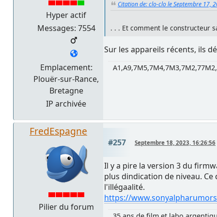
Citation de: clo-clo le Septembre 17, 
Hyper actif
Messages: 7554
. . . Et comment le constructeur sa
Sur les appareils récents, ils
Emplacement:
A1,A9,7M5,7M4,7M3,7M2,77M2,
Plouër-sur-Rance,
Bretagne
IP archivée
FredEspagne
#257
Septembre 18, 2023, 16:26:56
Il y a pire la version 3 du fir
plus dindication de niveau. Ce 
l'illégaalité.
https://www.sonyalpharumors.
Pilier du forum
35 ans de film et labo argentiq