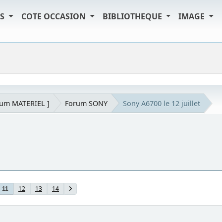
TS
COTE OCCASION
BIBLIOTHEQUE
IMAGE
rum MATERIEL ]
Forum SONY
Sony A6700 le 12 juillet
12
13
14
11