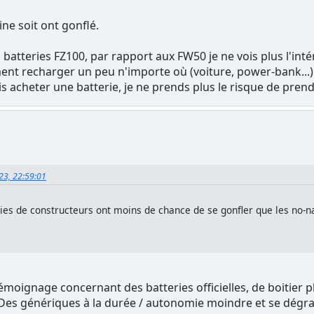
gine soit ont gonflé.
 batteries FZ100, par rapport aux FW50 je ne vois plus l'intér
ent recharger un peu n'importe où (voiture, power-bank...)
s acheter une batterie, je ne prends plus le risque de pre
023, 22:59:01
teries de constructeurs ont moins de chance de se gonfler que les no
 témoignage concernant des batteries officielles, de boitier 
 Des génériques à la durée / autonomie moindre et se dégr