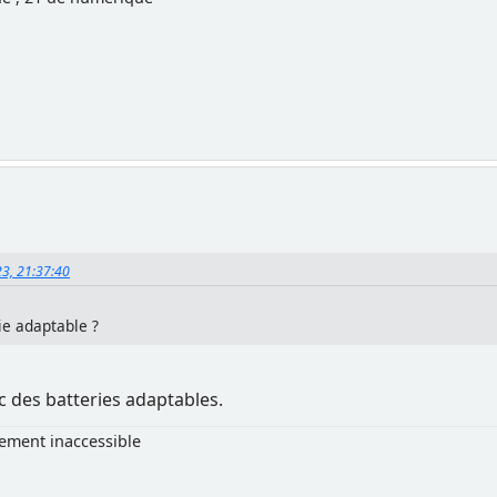
23, 21:37:40
rie adaptable ?
c des batteries adaptables.
lement inaccessible