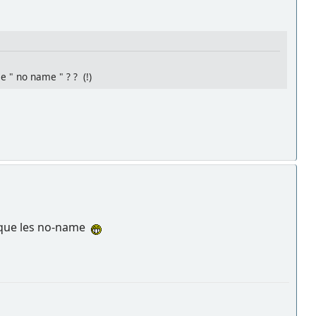
ie " no name " ? ? (!)
r que les no-name