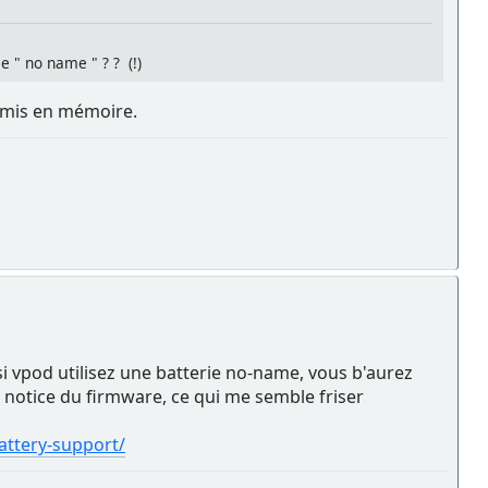
ie " no name " ? ? (!)
e mis en mémoire.
 si vpod utilisez une batterie no-name, vous b'aurez
la notice du firmware, ce qui me semble friser
attery-support/