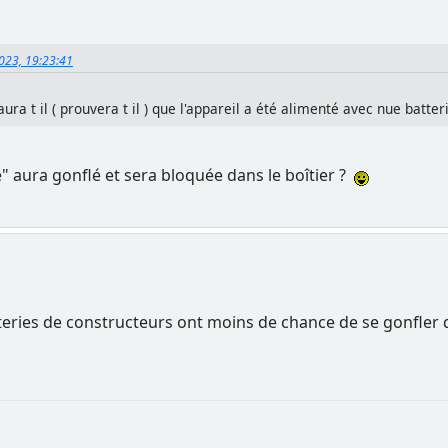
2023, 19:23:41
ura t il ( prouvera t il ) que l'appareil a été alimenté avec nue batter
" aura gonflé et sera bloquée dans le boîtier ?
batteries de constructeurs ont moins de chance de se gonfle