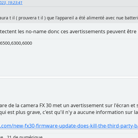
2023, 19:23:41
ura t il ( prouvera t il ) que l'appareil a été alimenté avec nue batter
 détectent les no-name donc ces avertissements peuvent êtr
6500,6300,6000
mware de la camera FX 30 met un avertissement sur l'écran et
qui est plus grave, c'est qu'il n'y a aucune information sur 
com/new-fx30-firmware-update-does-kill-the-third-party-b
ue , 21 de numérique