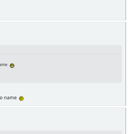
-name
r No name