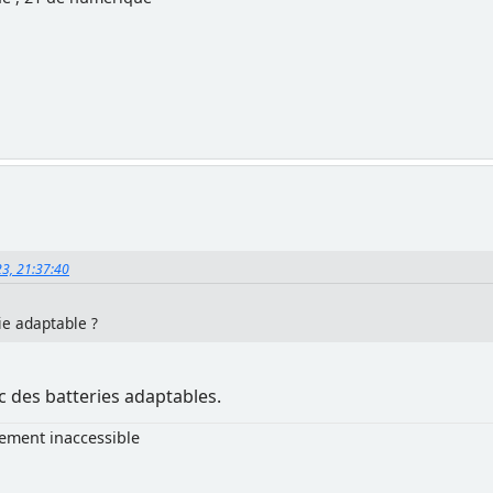
23, 21:37:40
rie adaptable ?
c des batteries adaptables.
lement inaccessible