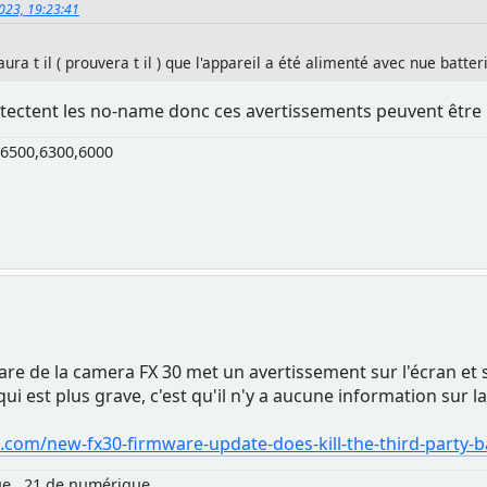
2023, 19:23:41
ura t il ( prouvera t il ) que l'appareil a été alimenté avec nue batter
 détectent les no-name donc ces avertissements peuvent êtr
6500,6300,6000
mware de la camera FX 30 met un avertissement sur l'écran et
qui est plus grave, c'est qu'il n'y a aucune information sur 
com/new-fx30-firmware-update-does-kill-the-third-party-b
ue , 21 de numérique