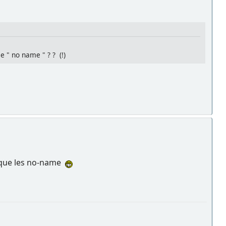
ie " no name " ? ? (!)
r que les no-name