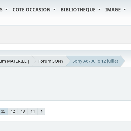
TS
COTE OCCASION
BIBLIOTHEQUE
IMAGE
rum MATERIEL ]
Forum SONY
Sony A6700 le 12 juillet
12
13
14
11