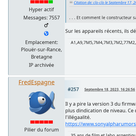
Citation de: clo-clo le Septembre 17, 
Hyper actif
Messages: 7557
. . . Et comment le constructeur sa
Sur les appareils récents, ils
Emplacement:
A1,A9,7M5,7M4,7M3,7M2,77M2,
Plouër-sur-Rance,
Bretagne
IP archivée
FredEspagne
#257
Septembre 18, 2023, 16:26:56
Il y a pire la version 3 du fir
plus dindication de niveau. Ce 
l'illégaalité.
https://www.sonyalpharumors.
Pilier du forum
35 ans de film et labo argentiq