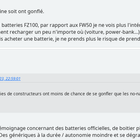
gine soit ont gonflé.
 batteries FZ100, par rapport aux FW50 je ne vois plus l'intér
ent recharger un peu n'importe où (voiture, power-bank...)
s acheter une batterie, je ne prends plus le risque de pre
023, 22:59:01
teries de constructeurs ont moins de chance de se gonfler que les no
 témoignage concernant des batteries officielles, de boitier 
 Des génériques à la durée / autonomie moindre et se dégr