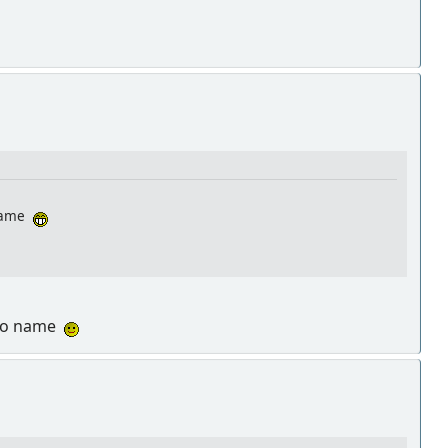
-name
r No name