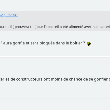
2023, 19:23:41
ura t il ( prouvera t il ) que l'appareil a été alimenté avec nue batter
" aura gonflé et sera bloquée dans le boîtier ?
batteries de constructeurs ont moins de chance de se gonfle