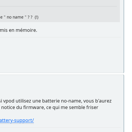
ie " no name " ? ? (!)
e mis en mémoire.
 si vpod utilisez une batterie no-name, vous b'aurez
la notice du firmware, ce qui me semble friser
attery-support/