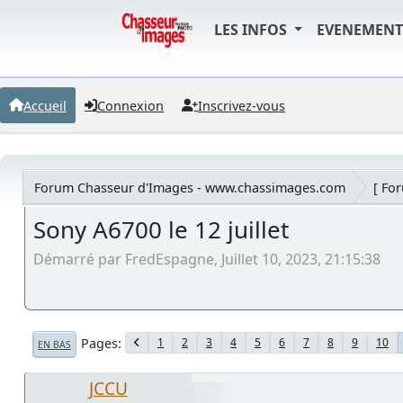
LES INFOS
EVENEMEN
Accueil
Connexion
Inscrivez-vous
Forum Chasseur d'Images - www.chassimages.com
[ Fo
Sony A6700 le 12 juillet
Démarré par FredEspagne, Juillet 10, 2023, 21:15:38
Pages
1
2
3
4
5
6
7
8
9
10
EN BAS
JCCU