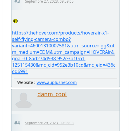
#3
Septembre 27, 2023, 09:59:05
https://thehover.com/products/hoverair-x1-
self-flying-camera-combo?
variant=46001310007581&utm_source=igg&ut
m_medium=EDM&utm_campaign=HOVERAir&
goal=0_8ad274d938-952e3b10cd-
125115430&mc_cid=952e3b10cd&mc_eid=436c
ed6991
Website :
www.auplusnet.com
danm_cool
#4
Septembre 29, 2023, 09:38:03