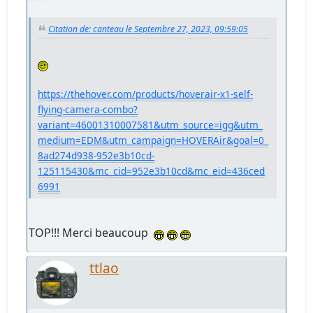
Citation de: canteau le Septembre 27, 2023, 09:59:05
https://thehover.com/products/hoverair-x1-self-
flying-camera-combo?
variant=46001310007581&utm_source=igg&utm_
medium=EDM&utm_campaign=HOVERAir&goal=0_
8ad274d938-952e3b10cd-
125115430&mc_cid=952e3b10cd&mc_eid=436ced
6991
TOP!!! Merci beaucoup
ttlao