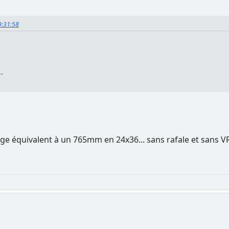
19:31:58
.
e équivalent à un 765mm en 24x36... sans rafale et sans V