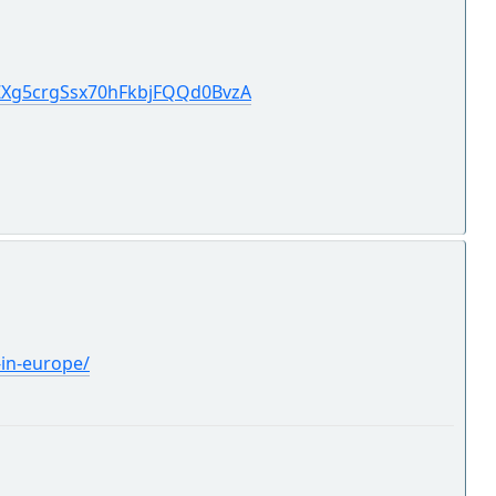
2iZXg5crgSsx70hFkbjFQQd0BvzA
-in-europe/