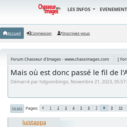
LES INFOS
EVENEMEN
Accueil
Connexion
Inscrivez-vous
Forum Chasseur d'Images - www.chassimages.com
[ Fo
Mais où est donc passé le fil de l'A
Démarré par hdgvonbingo, Novembre 21, 2023, 05:57
Pages
1
2
3
4
5
6
7
9
10
8
EN BAS
luistappa