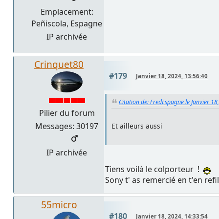
Emplacement:
Peñiscola, Espagne
IP archivée
Crinquet80
#179
Janvier 18, 2024, 13:56:40
Citation de: FredEspagne le Janvier 18
Pilier du forum
Messages: 30197
Et ailleurs aussi
IP archivée
Tiens voilà le colporteur !
Sony t' as remercié en t'en re
55micro
#180
Janvier 18, 2024, 14:33:54