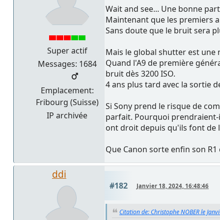
Wait and see... Une bonne partie
Maintenant que les premiers ap
Sans doute que le bruit sera pl
Super actif
Mais le global shutter est une 
Quand l'A9 de première générat
Messages: 1684
bruit dès 3200 ISO.
4 ans plus tard avec la sortie d
Emplacement:
Fribourg (Suisse)
Si Sony prend le risque de comm
IP archivée
parfait. Pourquoi prendraient-i
ont droit depuis qu'ils font de
Que Canon sorte enfin son R1 d
ddi
#182
Janvier 18, 2024, 16:48:46
Citation de: Christophe NOBER le Janv