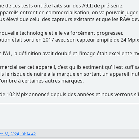
 de ces tests ont été faits sur des A9III de pré-série.
pareils entrent en commercialisation, on va pouvoir juger s
us élevé que celui des capteurs existants et que les RAW dev
nouvelle technologie et elle va forcément progresser.
ion était sorti en 2017 avec son capteur empilé de 24 Mpix, 
e l'A1, la définition avait doublé et l'image était excellente
ercialiser cet appareil, c'est qu'ils estiment qu'il est suf
ls le risque de nuire à la marque en sortant un appareil inut
 l'ombre à certaines autres marques.
e 102 Mpix annoncé depuis des années et nous verrons s'il n
ier 18, 2024, 16:34:42