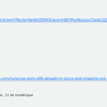
a-a9-iii.html?fbclid=IwAR335RYXCeulmH8tYPkyNLjUucF2qAO
om/surprise-sony-a9iii-already-in-stock-and-shipping-out
ue , 21 de numérique