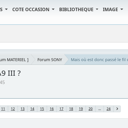
TS
COTE OCCASION
BIBLIOTHEQUE
IMAGE
rum MATERIEL ]
Forum SONY
Mais où est donc passé le fil d
9 III ?
:45
11
12
13
14
15
16
17
18
19
20
...
24