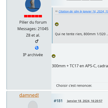
Citation de: jdm le Janvier 16, 2024, 
Pilier du forum
Messages: 21045
Qui ne tente rien, 800mm 1/320 ..
Z8 et al.
IP archivée
300mm + TC17 en APS-C, cadrag
Choisir c'est renoncer.
damned!
#181
Janvier 18, 2024, 16:20:57