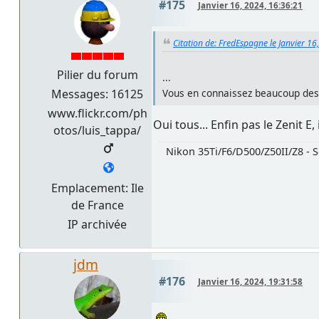
#175
Janvier 16, 2024, 16:36:21
Citation de: FredEspagne le Janvier 16
Pilier du forum
...
Messages: 16125
Vous en connaissez beaucoup des
www.flickr.com/ph
Oui tous... Enfin pas le Zenit E,
otos/luis_tappa/
Nikon 35Ti/F6/D500/Z50II/Z8 - S
Emplacement: Ile
de France
IP archivée
jdm
#176
Janvier 16, 2024, 19:31:58