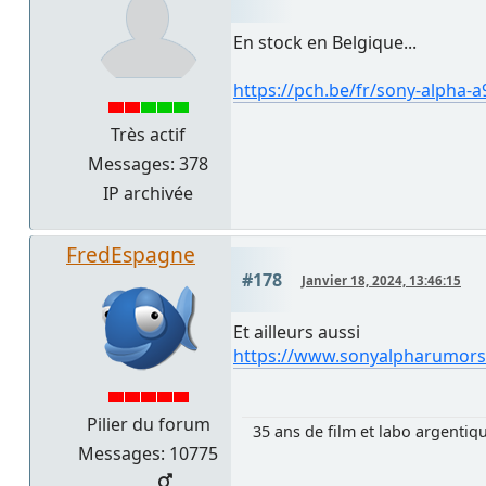
En stock en Belgique...
https://pch.be/fr/sony-alph
Très actif
Messages: 378
IP archivée
FredEspagne
#178
Janvier 18, 2024, 13:46:15
Et ailleurs aussi
https://www.sonyalpharumors.c
Pilier du forum
35 ans de film et labo argentiq
Messages: 10775