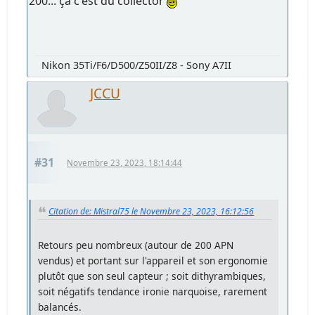
200... ça c'est du collector
Nikon 35Ti/F6/D500/Z50II/Z8 - Sony A7II
JCCU
#31
Novembre 23, 2023, 18:14:44
Citation de: Mistral75 le Novembre 23, 2023, 16:12:56
Retours peu nombreux (autour de 200 APN
vendus) et portant sur l'appareil et son ergonomie
plutôt que son seul capteur ; soit dithyrambiques,
soit négatifs tendance ironie narquoise, rarement
balancés.