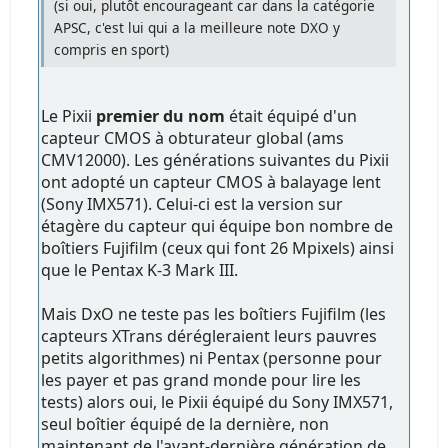
(si oui, plutôt encourageant car dans la catégorie
APSC, c'est lui qui a la meilleure note DXO y
compris en sport)
Le Pixii
premier du nom
était équipé d'un
capteur CMOS à obturateur global (ams
CMV12000). Les générations suivantes du Pixii
ont adopté un capteur CMOS à balayage lent
(Sony IMX571). Celui-ci est la version sur
étagère du capteur qui équipe bon nombre de
boîtiers Fujifilm (ceux qui font 26 Mpixels) ainsi
que le Pentax K-3 Mark III.
Mais DxO ne teste pas les boîtiers Fujifilm (les
capteurs XTrans dérégleraient leurs pauvres
petits algorithmes) ni Pentax (personne pour
les payer et pas grand monde pour lire les
tests) alors oui, le Pixii équipé du Sony IMX571,
seul boîtier équipé de la dernière, non
maintenant de l'avant-dernière génération de