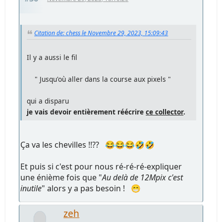
Citation de: chess le Novembre 29, 2023, 15:09:43
Il y a aussi le fil
" Jusqu'où aller dans la course aux pixels "
qui a disparu
je vais devoir entièrement réécrire
ce collector
.
Ça va les chevilles !!?? 😂😂😂🤣🤣
Et puis si c'est pour nous ré-ré-ré-expliquer
une énième fois que "
Au delà de 12Mpix c'est
inutile
" alors y a pas besoin ! 😁
zeh