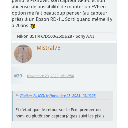
perso le Pixii avec son capteur APS-C et son
abcense de possibilité de monter un EVF en
option me fait beaucoup penser (au capteur
près) à un Epson RD-1... Sorti quand même il y
a 20ans
Nikon 35Ti/F6/D500/Z50II/Z8 - Sony A7II
Mistral75
#29
Novembre 23, 2023, 16:12:56
Citation de: JCCU le Novembre 23, 2023, 13:13:23
Et c'était quoi le retour sur le Pixii premier du
nom- ou plutôt son capteur)? (pas suivi les pixii)