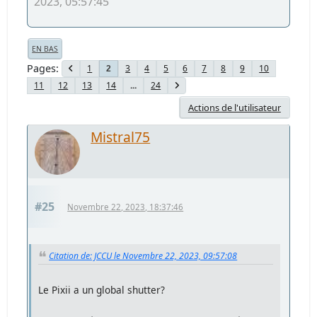
2023, 05:57:45
EN BAS
Pages
1
3
4
5
6
7
8
9
10
2
11
12
13
14
...
24
Actions de l'utilisateur
Mistral75
#25
Novembre 22, 2023, 18:37:46
Citation de: JCCU le Novembre 22, 2023, 09:57:08
Le Pixii a un global shutter?