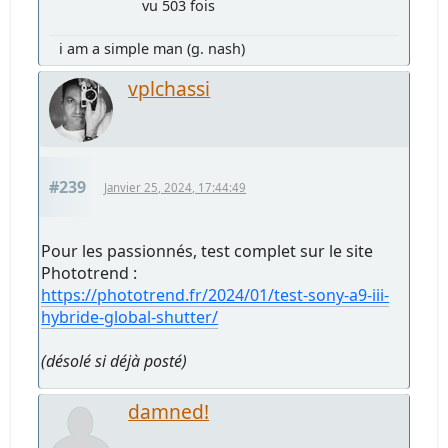
vu 503 fois
i am a simple man (g. nash)
vplchassi
#239
Janvier 25, 2024, 17:44:49
Pour les passionnés, test complet sur le site
Phototrend :
https://phototrend.fr/2024/01/test-sony-a9-iii-
hybride-global-shutter/
(désolé si déjà posté)
damned!