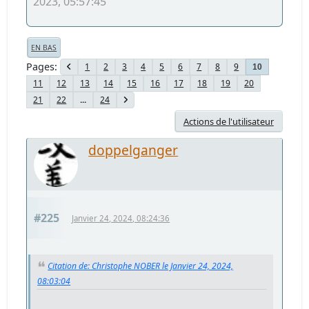
2023, 05:57:45
EN BAS
Pages
1
2
3
4
5
6
7
8
9
10
11
12
13
14
15
16
17
18
19
20
21
22
...
24
Actions de l'utilisateur
doppelganger
#225
Janvier 24, 2024, 08:24:36
Citation de: Christophe NOBER le Janvier 24, 2024,
08:03:04