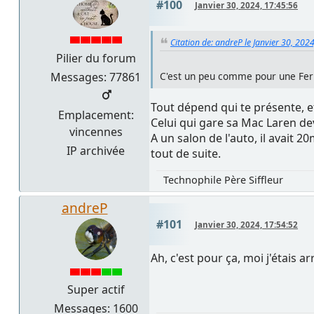
#100
Janvier 30, 2024, 17:45:56
Citation de: andreP le Janvier 30, 202
Pilier du forum
Messages: 77861
C'est un peu comme pour une Fer
Tout dépend qui te présente, et
Emplacement:
Celui qui gare sa Mac Laren dev
vincennes
A un salon de l'auto, il avait 
IP archivée
tout de suite.
Technophile Père Siffleur
andreP
#101
Janvier 30, 2024, 17:54:52
Ah, c'est pour ça, moi j'étais a
Super actif
Messages: 1600