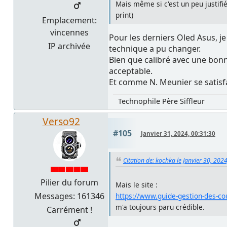
Mais même si c'est un peu justifié
print)
Emplacement:
vincennes
Pour les derniers Oled Asus, j
IP archivée
technique a pu changer.
Bien que calibré avec une bonne
acceptable.
Et comme N. Meunier se satisfai
Technophile Père Siffleur
Verso92
#105
Janvier 31, 2024, 00:31:30
Citation de: kochka le Janvier 30, 202
Pilier du forum
Mais le site :
Messages: 161346
https://www.guide-gestion-des-co
m'a toujours paru crédible.
Carrément !