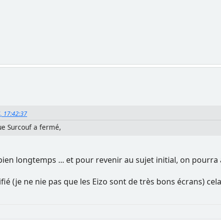
4, 17:42:37
que Surcouf a fermé,
a bien longtemps ... et pour revenir au sujet initial, on pour
fié (je ne nie pas que les Eizo sont de très bons écrans) ce