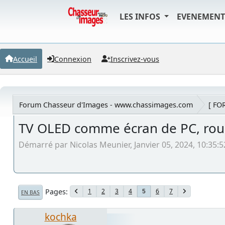
LES INFOS
EVENEMEN
Accueil
Connexion
Inscrivez-vous
Forum Chasseur d'Images - www.chassimages.com
[ FO
TV OLED comme écran de PC, rou
Démarré par Nicolas Meunier, Janvier 05, 2024, 10:35:5
Pages
1
2
3
4
6
7
5
EN BAS
kochka