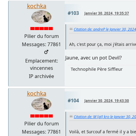
kochka
#103
Janvier 30, 2024, 19:35:37
Citation de: andreP le Janvier 30, 202
Pilier du forum
Messages: 77861
Ah, c'est pour ça, moi j'étais arr
Jaune, avec un pot Devil?
Emplacement:
vincennes
Technophile Père Siffleur
IP archivée
kochka
#104
Janvier 30, 2024, 19:43:30
Citation de: M [at] kro le Janvier 30, 
Pilier du forum
Messages: 77861
Voilà, et Surcouf a fermé il y a b