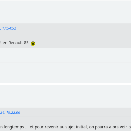
4, 17:54:52
ivé en Renault 8S
2024, 19:22:06
ien longtemps ... et pour revenir au sujet initial, on pourra alors voi