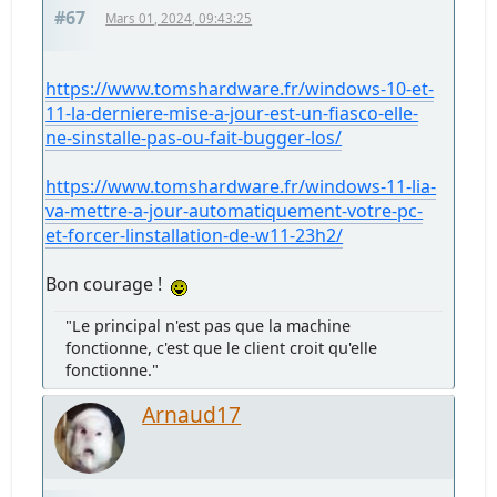
#67
Mars 01, 2024, 09:43:25
https://www.tomshardware.fr/windows-10-et-
11-la-derniere-mise-a-jour-est-un-fiasco-elle-
ne-sinstalle-pas-ou-fait-bugger-los/
https://www.tomshardware.fr/windows-11-lia-
va-mettre-a-jour-automatiquement-votre-pc-
et-forcer-linstallation-de-w11-23h2/
Bon courage !
"Le principal n'est pas que la machine
fonctionne, c'est que le client croit qu'elle
fonctionne."
Arnaud17