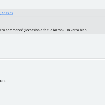
4, 16:29:32
cro commandé (l'occasion a fait le larron). On verra bien.
on.