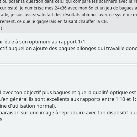
jet ou poser la question dans celui qui compare les scanners avec la r
e curiosité. Je numérise mes 24x36 avec mon 6d et un jeu de bagues al
stade, je suis assez satisfait des résultats obtenus avec ce système m
rement, ce que je gagnerais en faisant chauffer la CB.
 !
our être à son optimum au rapport 1/1
ectif auquel on ajoute des bagues allonges qui travaille donc
:1 avec ton objectif plus bagues et que la qualité optique es
u'en général ils sont excellents aux rapports entre 1:10 et 1:
ine d'utilisation normal).
mparaison sur une image à reproduire avec ton dispositif pu
e