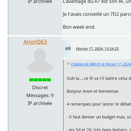
L'avantage du R7 est son AF, un
IP archivée
Je t'avais conseillé un 7D2 parc
Bon week end.
Anon063
#8
Février 17, 2024, 13:24:23
Citation de: Mlm35 le Février 17, 202
Ouh la....ce fil va t'il battre celui 
Discret
Bonjour Anon et bienvenue.
Messages: 9
IP archivée
4 remarques pour lancer le débat
- Il faut donner un budget max, si
- les 5d et 7d, très bons boitiers