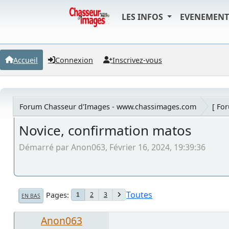
LES INFOS
EVENEMEN
Accueil
Connexion
Inscrivez-vous
Forum Chasseur d'Images - www.chassimages.com
[ Fo
Novice, confirmation matos
Démarré par Anon063, Février 16, 2024, 19:39:36
Toutes
Pages
2
3
1
EN BAS
Anon063