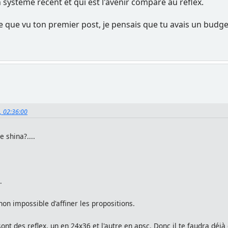
 système récent et qui est l'avenir comparé au reflex.
e que vu ton premier post, je pensais que tu avais un budget p
4, 02:36:00
de shina?....
.
non impossible d'affiner les propositions.
, sont des reflex, un en 24x36 et l'autre en apsc. Donc il te faudra dé