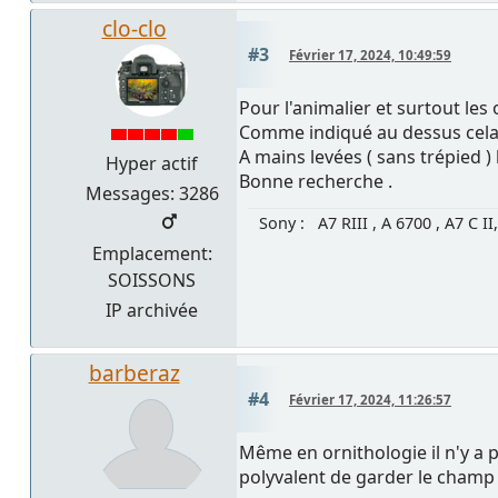
clo-clo
#3
Février 17, 2024, 10:49:59
Pour l'animalier et surtout le
Comme indiqué au dessus cela 
A mains levées ( sans trépied ) 
Hyper actif
Bonne recherche .
Messages: 3286
Sony : A7 RIII , A 6700 , A7 C II
Emplacement:
SOISSONS
IP archivée
barberaz
#4
Février 17, 2024, 11:26:57
Même en ornithologie il n'y a p
polyvalent de garder le champ d'