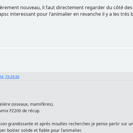
tièrement nouveau, il faut directement regarder du côté des
psc interessant pour l'animalier en revanche il y a les très 
024, 19:39:36
alière (oiseaux, mamifères).
umix FZ200 de récup.
ssion grandissante et après moultes recherches je pense partir sur 
r boitier solide et fiable pour l'animalier.