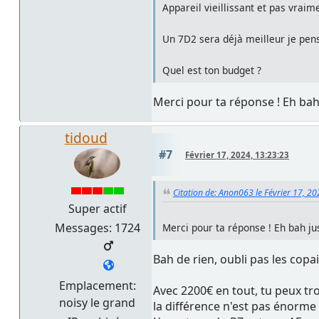
Appareil vieillissant et pas vraim
Un 7D2 sera déjà meilleur je pense
Quel est ton budget ?
Merci pour ta réponse ! Eh bah
tidoud
#7
Février 17, 2024, 13:23:23
Citation de: Anon063 le Février 17, 2
Super actif
Messages: 1724
Merci pour ta réponse ! Eh bah j
Bah de rien, oubli pas les copa
Emplacement:
Avec 2200€ en tout, tu peux tr
noisy le grand
la différence n'est pas énorme