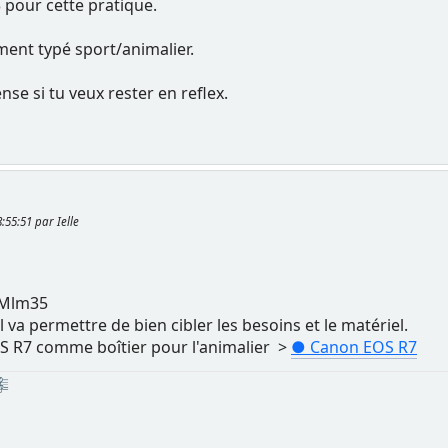
3 pour cette pratique.
iment typé sport/animalier.
nse si tu veux rester en reflex.
8:55:51 par Ielle
 Mlm35
l va permettre de bien cibler les besoins et le matériel.
EOS R7 comme boîtier pour l'animalier >
● Canon EOS R7
 🎼