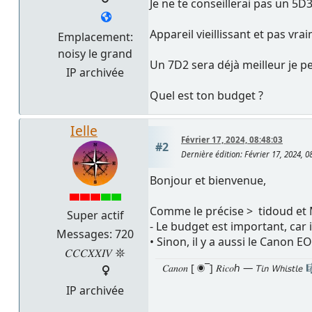
Je ne te conseillerai pas un 5D
Appareil vieillissant et pas vra
Emplacement:
noisy le grand
Un 7D2 sera déjà meilleur je pe
IP archivée
Quel est ton budget ?
Ielle
Février 17, 2024, 08:48:03
#2
Dernière édition
: Février 17, 2024, 0
Bonjour et bienvenue,
Comme le précise > tidoud et
Super actif
- Le budget est important, car i
Messages: 720
• Sinon, il y a aussi le Canon 
𝐶𝐶𝐶𝑋𝑋𝐼𝑉 𖤓
𝐶𝑎𝑛𝑜𝑛 [ ◉¯] 𝑅𝑖𝑐𝑜ℎ — 𝘛𝘪𝘯 𝘞𝘩𝘪𝘴𝘵𝘭𝘦
IP archivée