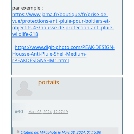
par exemple :
https://www.jama.fr/boutique/fr/prise-de-
vue/protections-anti-pluie-pour-boitiers-et-
objectifs-43/housse-de-protection-anti-pluie-
wildlife-218
https://www.digit-photo.com/PEAK-DESIGN-
Housse-Anti-Pluie-Shell-Medium-
rPEAKDESIGNSHM1.html
portalis
#30
Mars 08, 2024, 12:27:19
Citation de: Mikaphoto le Mars 08, 2024, 01:15:00