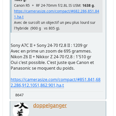
Canon R5 + RF 24-70mm f/2.8L IS USM:
1638 g
.
https://camerasize.com/compact/#682.286,851.84
1,ha,t
Avec de surcoît un objectif un peu plus lourd sur
l'hybride (900 g vs 805 g).
Sony A7C II + Sony 24-70 f2.8 II : 1209 gr
Avec en prime un zoom de 695 grammes.
Nikon Z6 II + Nikkor Z 24-70 f2.8 : 1'510 gr
Oui c'est possible. C'est juste que Canon et
Panasonic se moquent du poids.
https://camerasize.com/compact/#851.841,68
2.286,912.1051,862.901,ha,t
8647
doppelganger