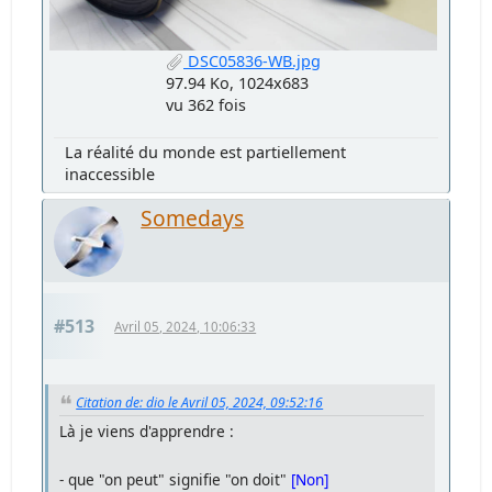
DSC05836-WB.jpg
97.94 Ko, 1024x683
vu 362 fois
La réalité du monde est partiellement
inaccessible
Somedays
#513
Avril 05, 2024, 10:06:33
Citation de: dio le Avril 05, 2024, 09:52:16
Là je viens d'apprendre :
- que "on peut" signifie "on doit"
[Non]