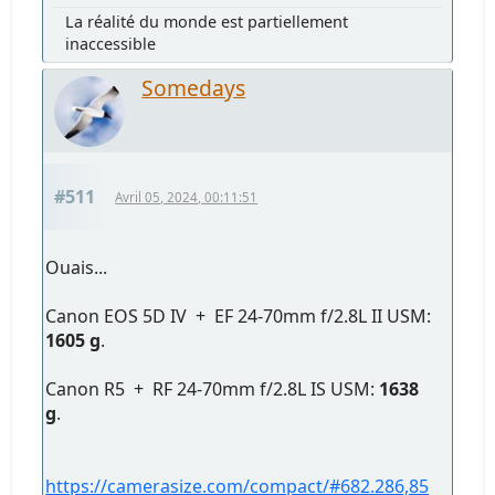
La réalité du monde est partiellement
inaccessible
Somedays
#511
Avril 05, 2024, 00:11:51
Ouais...
Canon EOS 5D IV + EF 24-70mm f/2.8L II USM:
1605 g
.
Canon R5 + RF 24-70mm f/2.8L IS USM:
1638
g
.
https://camerasize.com/compact/#682.286,85