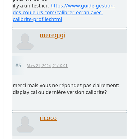
il y a un test ici :
https://www.guide-gestion-
des-couleurs.com/calibrer-ecran-avec-
calibrite-profiler.html
meregigi
#5
Mars 21, 2024, 21:10:01
merci mais vous ne répondez pas clairement:
display cal ou dernière version calibrite?
ricoco