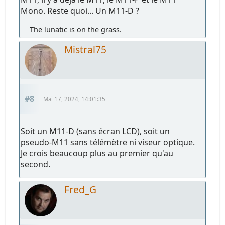
Mono. Reste quoi... Un M11-D ?
The lunatic is on the grass.
Mistral75
#8
Mai 17, 2024, 14:01:35
Soit un M11-D (sans écran LCD), soit un
pseudo-M11 sans télémètre ni viseur optique.
Je crois beaucoup plus au premier qu'au
second.
Fred_G