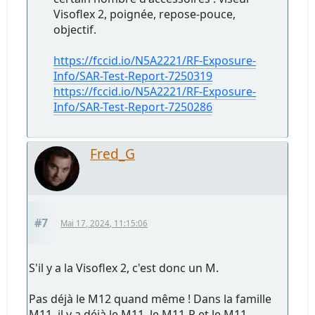
Visoflex 2, poignée, repose-pouce,
objectif.
https://fccid.io/N5A2221/RF-Exposure-
Info/SAR-Test-Report-7250319
https://fccid.io/N5A2221/RF-Exposure-
Info/SAR-Test-Report-7250286
Fred_G
#7
Mai 17, 2024, 11:15:06
S'il y a la Visoflex 2, c'est donc un M.
Pas déjà le M12 quand même ! Dans la famille
M11, il y a déjà le M11, le M11-P et le M11