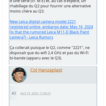
d'une série (cf. M-E) et, au cas d'espèce, un
rhabillage du Q2 pour fournir une alternative
moins chère au Q3.
New Leica digital camera model 2221
registered online, embargo date: May 16, 2024
(is that the rumored Leica M11-D Black Paint
camera?) - Leica Rumors
Ça collerait puisque le Q2, comme "2221", ne
disposait que du wifi 2,4 GHz et pas du Wi-Fi
bi-bande (apparu avec le Q3).
Col Hanzaplast
#2
Avril 19, 2024, 17:30:27