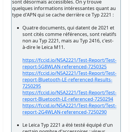
sont désormais accessibles. On y trouve
quelques informations intéressantes quant au
type d'APN qui se cache derrière ce Typ 2221 :
Quatre documents, qui datent de 2021 et
sont cités comme références, sont relatifs
non au Typ 2221, mais au Typ 2416, c'est-
à-dire le Leica M11.
https://fccid.io/N5A2221/Test-Report/Test-
report-5G8WLAN-referenced-7250325
https://fccid.io/N5A2221/Test-Report/Test-
report-Bluetooth-LE-referenced-Results-
7250295
https://fccid.io/N5A2221/Test-Report/Test-
report-Bluetooth-LE-referenced-7250294
https://fccid.io/N5A2221/Test-Report/Test-
report-2G4WLAN-referenced-7250290
Le Leica Typ 2221 a été testé équipé d'un
certain nombre d'accessoires : viseur