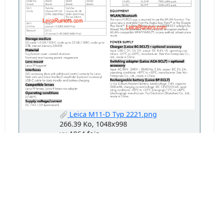
Leica M11-D Typ 2221.png
266.39 Ko, 1048x998
vu 1964 fois
Pages
1
EN HAUT
Actions de l'utilisateur