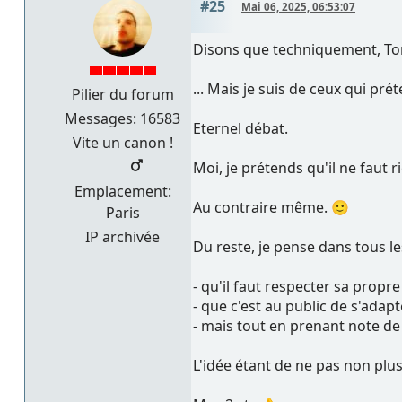
#25
Mai 06, 2025, 06:53:07
Disons que techniquement, Tom
... Mais je suis de ceux qui pr
Pilier du forum
Messages: 16583
Eternel débat.
Vite un canon !
Moi, je prétends qu'il ne faut 
Emplacement:
Au contraire même. 🙂
Paris
IP archivée
Du reste, je pense dans tous le
- qu'il faut respecter sa propre
- que c'est au public de s'adapt
- mais tout en prenant note de c
L'idée étant de ne pas non plu