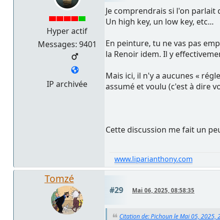
Je comprendrais si l'on parlait
Un high key, un low key, etc...
Hyper actif
En peinture, tu ne vas pas emp
Messages: 9401
la Renoir idem. Il y effectivem
Mais ici, il n'y a aucunes « ré
IP archivée
assumé et voulu (c'est à dire 
Cette discussion me fait un peu
www.liparianthony.com
Tomzé
#29
Mai 06, 2025, 08:58:35
Citation de: Pichoun le Mai 05, 2025, 