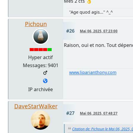
Mes 2 cts 👌
"Age quod agis..." ^_^
Pichoun
#26
Mai 06, 2025, 07:23:00
Raison, oui et non. Tout dépend
Hyper actif
Messages: 9401
www.liparianthony.com
IP archivée
DaveStarWalker
#27
Mai 06, 2025, 07:48:27
Citation de: Pichoun le Mai 06, 2025, 