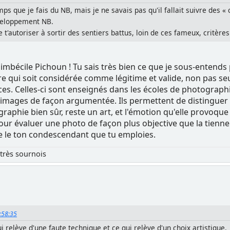
ps que je fais du NB, mais je ne savais pas qu'il fallait suivre des « 
veloppement NB.
e t'autoriser à sortir des sentiers battus, loin de ces fameux, critère
mbécile Pichoun ! Tu sais très bien ce que je sous-entends 
e qui soit considérée comme légitime et valide, non pas se
es. Celles-ci sont enseignés dans les écoles de photographie,
images de façon argumentée. Ils permettent de distinguer c
graphie bien sûr, reste un art, et l'émotion qu'elle provoque 
r évaluer une photo de façon plus objective que la tienne. 
te le ton condescendant que tu emploies.
très sournois
8:58:35
i relève d'une faute technique et ce qui relève d'un choix artistique.