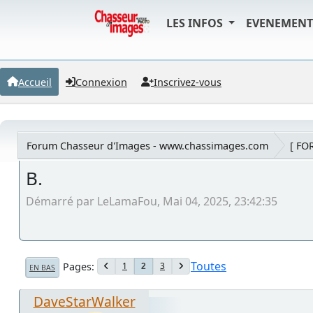
LES INFOS
EVENEMEN
Accueil
Connexion
Inscrivez-vous
Forum Chasseur d'Images - www.chassimages.com
[ FO
B.
Démarré par LeLamaFou, Mai 04, 2025, 23:42:35
Toutes
Pages
1
3
2
EN BAS
DaveStarWalker