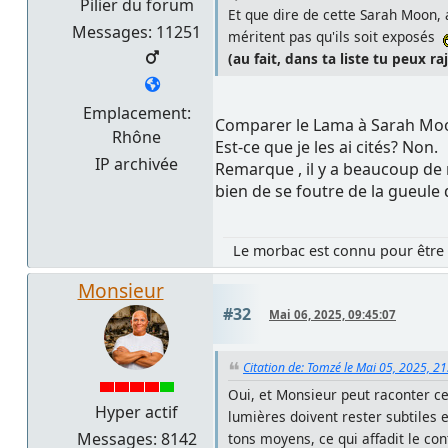
Pilier du forum
Et que dire de cette Sarah Moon, 
Messages: 11251
méritent pas qu'ils soit exposés
(au fait, dans ta liste tu peux r
Emplacement:
Comparer le Lama à Sarah Moon e
Rhône
Est-ce que je les ai cités? Non.
IP archivée
Remarque , il y a beaucoup de 
bien de se foutre de la gueule 
Le morbac est connu pour être 
Monsieur
#32
Mai 06, 2025, 09:45:07
Citation de: Tomzé le Mai 05, 2025, 2
Oui, et Monsieur peut raconter ce 
Hyper actif
lumières doivent rester subtiles 
Messages: 8142
tons moyens, ce qui affadit le co