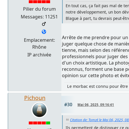
En tout cas, ça fait pas mal de tem
Pilier du forum
notre développement, un bon dé
Messages: 11251
Blague à part, tu devrais peut-êtr
Arrête de me prendre pour un i
Emplacement:
juger quelque chose de manièr
Rhône
tienne, mais selon des référenc
IP archivée
professionnels pour juger des 
d'un choix artistique. La photo
reconnus, forment une base pou
opinion sur cette photo et évi
Le morbac est connu pour être 
Pichoun
#30
Mai 06, 2025, 09:16:41
Citation de: Tomzé le Mai 06, 2025, 0
Ils permettent de distinguer ce qu