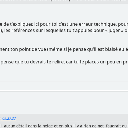
e de t'expliquer, ici pour toi c'est une erreur technique, po
 toi), les références sur lesquelles tu t'appuies pour « juge
lument ton point de vue (même si je pense qu'il est biaisé eu 
ense que tu devrais te relire, car tu te places un peu en pr
5, 09:27:37
aucun détail dans la neige et en plus il y a rien de net, faudrait qu