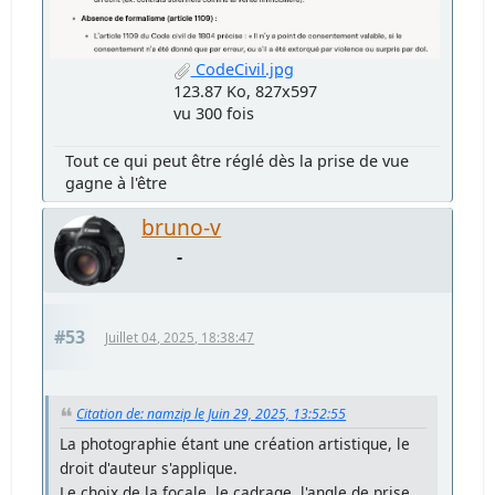
CodeCivil.jpg
123.87 Ko, 827x597
vu 300 fois
Tout ce qui peut être réglé dès la prise de vue
gagne à l'être
bruno-v
-
#53
Juillet 04, 2025, 18:38:47
Citation de: namzip le Juin 29, 2025, 13:52:55
La photographie étant une création artistique, le
droit d'auteur s'applique.
Le choix de la focale, le cadrage, l'angle de prise