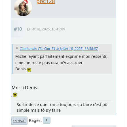
poc128
#10
Juillet 18, 2025, 15:45:09
Citation de: Clic-Clac 51 le Juillet 18, 2025, 11:38:57
Michel ayant parfaitement exprimé mon ressenti,
il ne me reste plus qu'a m'y associer
Denis
Merci Denis.
Sortir de ce que l'on a toujours su faire c'est pô
simple mais fô s'y faire
Pages
1
EN HAUT