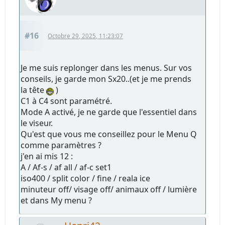
#16
Octobre 29, 2025, 11:23:07
Je me suis replonger dans les menus. Sur vos
conseils, je garde mon Sx20..(et je me prends
la tête
)
C1 à C4 sont paramétré.
Mode A activé, je ne garde que l'essentiel dans
le viseur.
Qu'est que vous me conseillez pour le Menu Q
comme paramètres ?
j'en ai mis 12 :
A / Af-s / af all / af-c set1
iso400 / split color / fine / reala ice
minuteur off/ visage off/ animaux off / lumière
et dans My menu ?