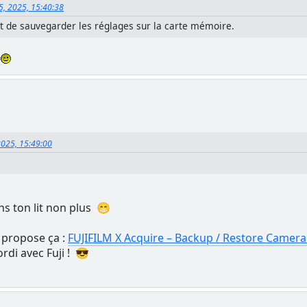
5, 2025, 15:40:38
nt de sauvegarder les réglages sur la carte mémoire.
.
2025, 15:49:00
ns ton lit non plus 😁
 propose ça :
FUJIFILM X Acquire – Backup / Restore Camera
rdi avec Fuji ! 😎