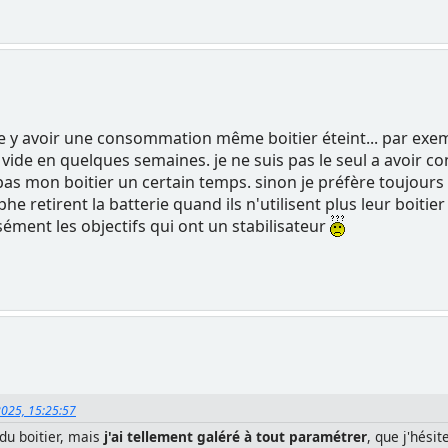
le y avoir une consommation même boitier éteint... par exemp
se vide en quelques semaines. je ne suis pas le seul a avoir 
 pas mon boitier un certain temps. sinon je préfère toujours 
 retirent la batterie quand ils n'utilisent plus leur boitie
ément les objectifs qui ont un stabilisateur
2025, 15:25:57
n du boitier, mais
j'ai tellement galéré à tout paramétrer
, que j'hésit