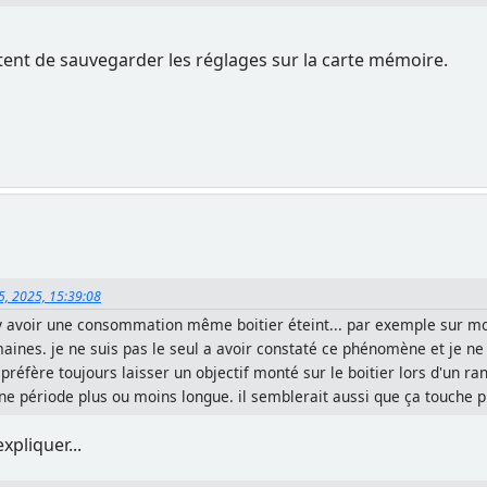
tent de sauvegarder les réglages sur la carte mémoire.
5, 2025, 15:39:08
 y avoir une consommation même boitier éteint... par exemple sur mon 
aines. je ne suis pas le seul a avoir constaté ce phénomène et je ne 
 préfère toujours laisser un objectif monté sur le boitier lors d'un r
 une période plus ou moins longue. il semblerait aussi que ça touche p
xpliquer...