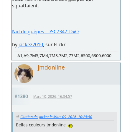
squattaient.
Nid de guêpes _DSC7347_DxO
by
jackez2010
, sur Flickr
A1,A9,7M5,7M4,7M3,7M2,77M2,6500,6300,6000
jmdonline
#1380
Mars 10, 2026, 16:34:57
Citation de: jackez le Mars 09, 2026, 10:25:50
Belles couleurs Jmdonline