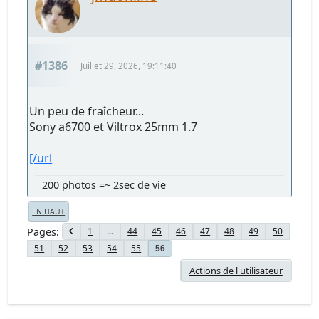
#1386
Juillet 29, 2026, 19:11:40
Un peu de fraîcheur...
Sony a6700 et Viltrox 25mm 1.7
[/url
200 photos =~ 2sec de vie
EN HAUT
Pages
1
...
44
45
46
47
48
49
50
51
52
53
54
55
56
Actions de l'utilisateur