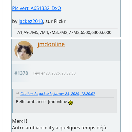
Pic vert_A651332_DxO
by
jackez2010
, sur Flickr
A1,A9,7M5,7M4,7M3,7M2,77M2,6500,6300,6000
jmdonline
#1378
Février 23, 2026, 20:32:50
Citation de: jackez le Janvier 25, 2026, 12:20:07
Belle ambiance Jmdonline
Merci !
Autre ambiance il y a quelques temps déjà...