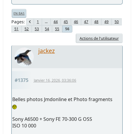
EN BAS
Pages
1
...
44
45
46
47
48
49
50
51
52
53
54
55
56
Actions de l'utilisateur
jackez
#1375
Janvier 16, 2026, 03:36:06
Belles photos Jmdonline et Photo fragments
Sony A6500 + Sony FE 70-300 G OSS
ISO 10 000