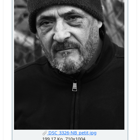
DSC_3326-NB_petit.jpg
199.17 Ko, 710x1004