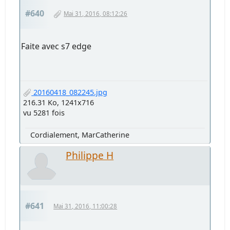
#640
Mai 31, 2016, 08:12:26
Faite avec s7 edge
20160418_082245.jpg
216.31 Ko, 1241x716
vu 5281 fois
Cordialement, MarCatherine
Philippe H
#641
Mai 31, 2016, 11:00:28