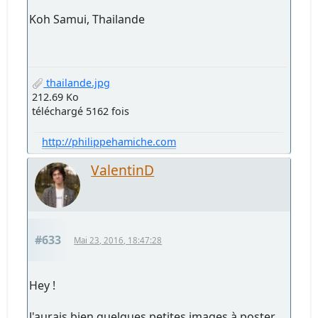
Koh Samui, Thailande
thailande.jpg
212.69 Ko
téléchargé 5162 fois
http://philippehamiche.com
ValentinD
#633
Mai 23, 2016, 18:47:28
Hey !
J'aurais bien quelques petites images à poster,