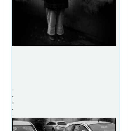
.
.
.
.
.