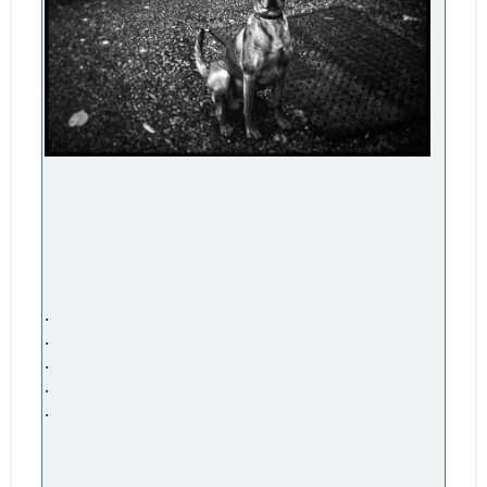
.
.
.
.
.