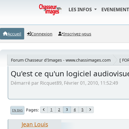
LES INFOS
EVENEMEN
Accueil
Connexion
Inscrivez-vous
Forum Chasseur d'Images - www.chassimages.com
[ FO
Qu'est ce qu'un logiciel audiovisue
Démarré par Ricquet89, Février 01, 2010, 11:52:49
Pages
1
2
4
5
3
EN BAS
Jean Louis