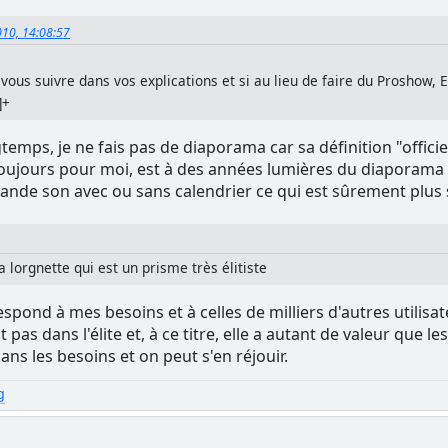
2010, 14:08:57
ous suivre dans vos explications et si au lieu de faire du Proshow, E
]+
gtemps, je ne fais pas de diaporama car sa définition "officieu
 toujours pour moi, est à des années lumières du diaporama
ande son avec ou sans calendrier ce qui est sûrement plus 
ta lorgnette qui est un prisme très élitiste
espond à mes besoins et à celles de milliers d'autres utilisa
pas dans l'élite et, à ce titre, elle a autant de valeur que l
ans les besoins et on peut s'en réjouir.
g