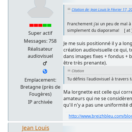
Citation de: Jean Louis le Février 17, 
Franchement j'ai un peu de mal à v
simplement du diaporama! [ at 
Super actif
Messages: 758
Je me suis positionné il y a lon
Réalisateur
création audiovisuelle ce qui,
audiovisuel
dans images fixes + fondus + b
être très prenante).
Citation
Tu définis l'audiovisuel à travers 
Emplacement:
Bretagne (près de
Ma lorgnette est celle qui corr
Fougères)
amateurs qui ne se considèrent 
IP archivée
qu'il n'y a pas une uniformité d
http://www.breizhbleu.com/blo
Jean Louis