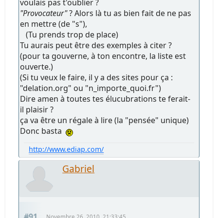
voulais pas t'oublier ?
"Provocateur"
? Alors là tu as bien fait de ne pas
en mettre (de "s"),
(Tu prends trop de place)
Tu aurais peut être des exemples à citer ?
(pour ta gouverne, à ton encontre, la liste est
ouverte.)
(Si tu veux le faire, il y a des sites pour ça :
"delation.org" ou "n_importe_quoi.fr")
Dire amen à toutes tes élucubrations te ferait-
il plaisir ?
ça va être un régale à lire (la "pensée" unique)
Donc basta
http://www.ediap.com/
Gabriel
#91
Novembre 26, 2010, 21:33:45