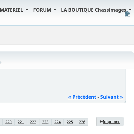
MATERIEL
FORUM
LA BOUTIQUE Chassimages
« Précédent
-
Suivant »
Imprimer
220
221
222
223
224
225
226