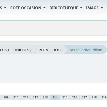
TS
COTE OCCASION
BIBLIOTHEQUE
IMAGE
SCUS TECHNIQUES ]
RETRO PHOTO
Ma collection Nikon
209
210
211
212
213
215
216
217
218
219
214