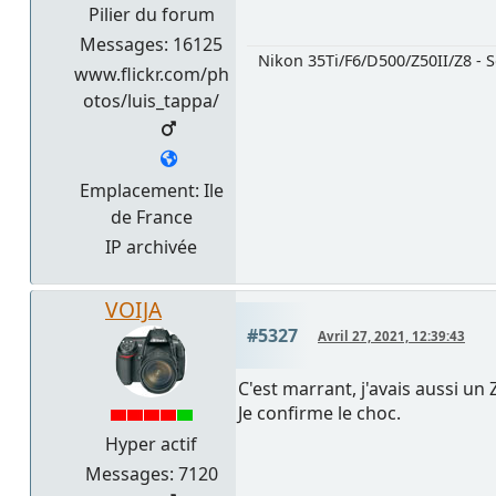
Pilier du forum
Messages: 16125
Nikon 35Ti/F6/D500/Z50II/Z8 - S
www.flickr.com/ph
otos/luis_tappa/
Emplacement: Ile
de France
IP archivée
VOIJA
#5327
Avril 27, 2021, 12:39:43
C'est marrant, j'avais aussi un
Je confirme le choc.
Hyper actif
Messages: 7120