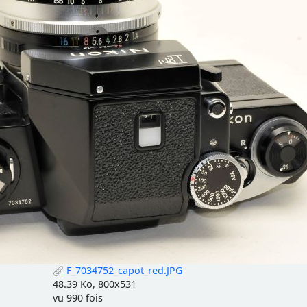
F_7034752_capot_red.JPG
48.39 Ko, 800x531
vu 990 fois