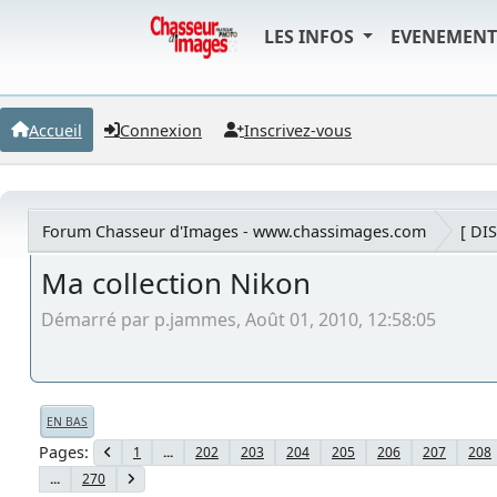
LES INFOS
EVENEMEN
Accueil
Connexion
Inscrivez-vous
Forum Chasseur d'Images - www.chassimages.com
[ DI
Ma collection Nikon
Démarré par p.jammes, Août 01, 2010, 12:58:05
EN BAS
Pages
1
...
202
203
204
205
206
207
208
...
270