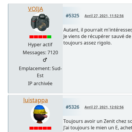
VOIJA
#5325
Avril 27, 2021, 11:52:56
Autant, il pourrait m'intéresse
Je viens de récupérer sauvé de 
toujours assez rigolo.
Hyper actif
Messages: 7120
Emplacement: Sud-
Est
IP archivée
luistappa
#5326
Avril 27, 2021, 12:02:56
Toujours avoir un Zenit chez s
J'ai toujours le mien un E, ac