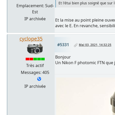
Et l'étui bien plus soigné que sur l
Emplacement: Sud-
Est
IP archivée
Et la mise au point pleine ouv
avec le E. En revanche, sensibil
cyclope35
#5331
Mai 03, 2021, 14:32:25
Bonjour
Un Nikon F photomic FTN que je
Très actif
Messages: 405
IP archivée