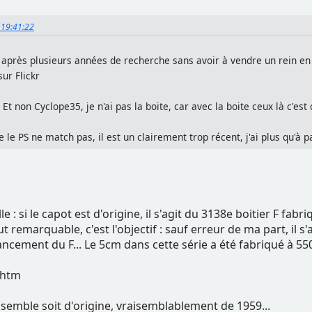
, 19:41:22
, après plusieurs années de recherche sans avoir à vendre un rein en 
 sur Flickr
Et non Cyclope35, je n'ai pas la boite, car avec la boite ceux là c'est
 le PS ne match pas, il est un clairement trop récent, j'ai plus qu'à p
le : si le capot est d'origine, il s'agit du 3138e boitier F fab
t remarquable, c'est l'objectif : sauf erreur de ma part, il s
lancement du F... Le 5cm dans cette série a été fabriqué à 5
.htm
nsemble soit d'origine, vraisemblablement de 1959...