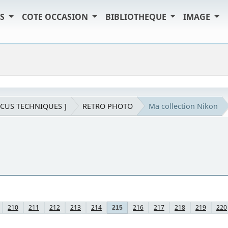
TS
COTE OCCASION
BIBLIOTHEQUE
IMAGE
SCUS TECHNIQUES ]
RETRO PHOTO
Ma collection Nikon
210
211
212
213
214
216
217
218
219
220
215