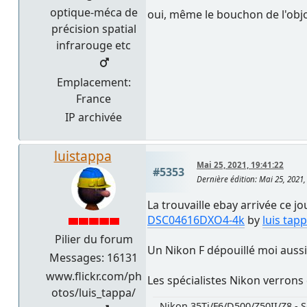
optique-méca de
oui, même le bouchon de l'objo
précision spatial
infrarouge etc
Emplacement:
France
IP archivée
luistappa
Mai 25, 2021, 19:41:22
#5353
Dernière édition
: Mai 25, 2021
La trouvaille ebay arrivée ce j
DSC04616DXO4-4k
by
luis tap
Pilier du forum
Un Nikon F dépouillé moi auss
Messages: 16131
www.flickr.com/ph
Les spécialistes Nikon verrons 
otos/luis_tappa/
Nikon 35Ti/F6/D500/Z50II/Z8 - S