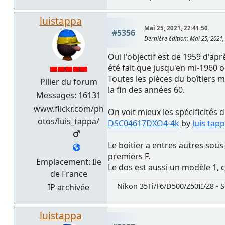
luistappa
Mai 25, 2021, 22:41:50
#5356
Dernière édition
: Mai 25, 2021
Oui l'objectif est de 1959 d'apr
été fait que jusqu'en mi-1960 
Toutes les pièces du boîtiers m
Pilier du forum
la fin des années 60.
Messages: 16131
www.flickr.com/ph
On voit mieux les spécificités d
otos/luis_tappa/
DSC04617DXO4-4k
by
luis tap
Le boitier a entres autres sous
premiers F.
Emplacement: Ile
Le dos est aussi un modèle 1, c
de France
Nikon 35Ti/F6/D500/Z50II/Z8 - S
IP archivée
luistappa