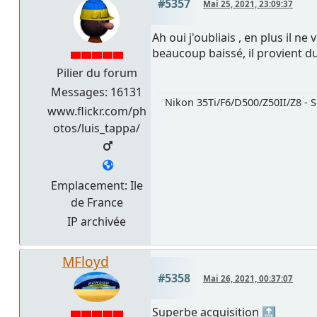
#5357
Mai 25, 2021, 23:09:37
Ah oui j'oubliais , en plus il
beaucoup baissé, il provient d
Pilier du forum
Messages: 16131
Nikon 35Ti/F6/D500/Z50II/Z8 - S
www.flickr.com/ph
otos/luis_tappa/
Emplacement: Ile
de France
IP archivée
MFloyd
#5358
Mai 26, 2021, 00:37:07
Superbe acquisition 🔝