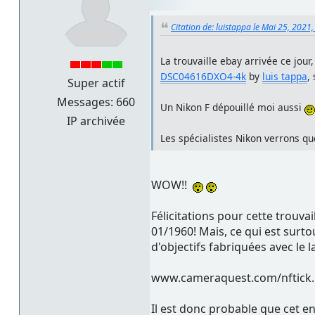
Citation de: luistappa le Mai 25, 2021
La trouvaille ebay arrivée ce jour
DSC04616DXO4-4k
by
luis tappa
,
Super actif
Messages: 660
Un Nikon F dépouillé moi aussi
IP archivée
Les spécialistes Nikon verrons que
WOW!!
Félicitations pour cette trouvail
01/1960! Mais, ce qui est surtou
d'objectifs fabriquées avec le 
www.cameraquest.com/nftick
Il est donc probable que cet e