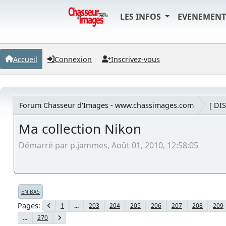
LES INFOS
EVENEMEN
Accueil
Connexion
Inscrivez-vous
Forum Chasseur d'Images - www.chassimages.com
[ DI
Ma collection Nikon
Démarré par p.jammes, Août 01, 2010, 12:58:05
EN BAS
Pages
1
...
203
204
205
206
207
208
209
...
270