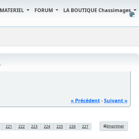
MATERIEL
FORUM
LA BOUTIQUE Chassimages
« Précédent
-
Suivant »
Imprimer
221
222
223
224
225
226
227