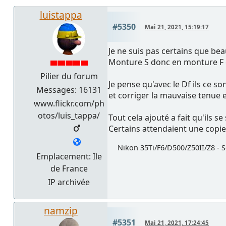
luistappa
#5350
Mai 21, 2021, 15:19:17
Je ne suis pas certains que bea
Monture S donc en monture F cel
Pilier du forum
Je pense qu'avec le Df ils ce s
Messages: 16131
et corriger la mauvaise tenue 
www.flickr.com/ph
otos/luis_tappa/
Tout cela ajouté a fait qu'ils se
Certains attendaient une copie
Nikon 35Ti/F6/D500/Z50II/Z8 - S
Emplacement: Ile
de France
IP archivée
namzip
#5351
Mai 21, 2021, 17:24:45