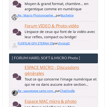
Moyen & grand format, chambre... en
argentique comme en numérique
Re : Macro Photographie ...
par
Buchette
Forum VIDEO & Photo-vidéo
L'espace de ceux qui font de la vidéo avec
leur reflex, compact ou bridge!
FUJIFILM GFX ETERNA 55
par
christal2
[ FORUM HARD, SOFT & MICRO Photo ]
ESPACE MICRO - Discussions
générales
Tout ce qui concerne l'image numérique et
qui ne va dans aucune autre section...
Re : sauvetage carte com...
par
ChatOuille
Espace MAC micro & photo