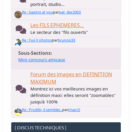
portrait, studio...
Re : Gazing at you
par
pat_der2003
Les FILS EPHEMERES...
Le secteur des "fils ouverts"
Re : Fuji X photos
par
brunop33
Sous-Sections
Mini-concours amicaux
Forum des images en DEFINITION
MAXIMUM
Montrez ici vos meilleures images en
définition maxi: elles seront "zoomables"
jusqu'à 100%
Re : Prodibi, il sembler...
par
JmarcS
[ DISCUS TECHNIQUES ]