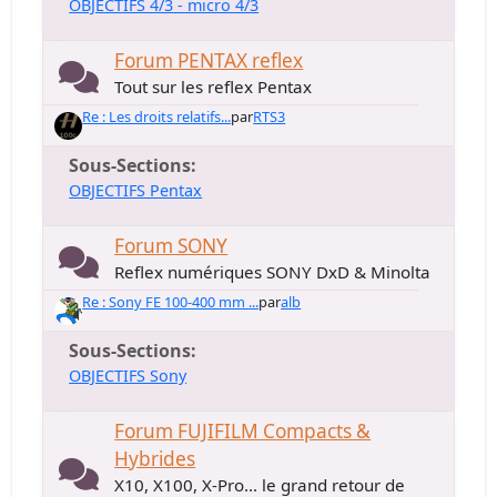
OBJECTIFS 4/3 - micro 4/3
Forum PENTAX reflex
Tout sur les reflex Pentax
Re : Les droits relatifs...
par
RTS3
Sous-Sections
OBJECTIFS Pentax
Forum SONY
Reflex numériques SONY DxD & Minolta
Re : Sony FE 100-400 mm ...
par
alb
Sous-Sections
OBJECTIFS Sony
Forum FUJIFILM Compacts &
Hybrides
X10, X100, X-Pro... le grand retour de