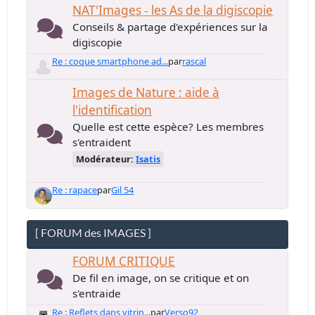
NAT'Images - les As de la digiscopie
Conseils & partage d'expériences sur la
digiscopie
Re : coque smartphone ad...
par
rascal
Images de Nature : aide à
l'identification
Quelle est cette espèce? Les membres
s'entraident
Modérateur:
Isatis
Re : rapace
par
Gil 54
[ FORUM des IMAGES ]
FORUM CRITIQUE
De fil en image, on se critique et on
s'entraide
Re : Reflets dans vitrin...
par
Verso92