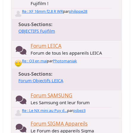
Fujifilm !
Re : XF 16mm f2.8 R WR
par
philippe28
Sous-Sections
OBJECTIFS Fujifilm
Forum LEICA
Forum de tous les appareils LEICA
Re : Q3 en mai
par
Photomaniak
Sous-Sections
Forum Objectifs LEICA
Forum SAMSUNG
Les Samsung ont leur forum
Re : Le NX mini au Puy d...
par
psbez3
Forum SIGMA Appareils
Le Forum des appareils Sigma