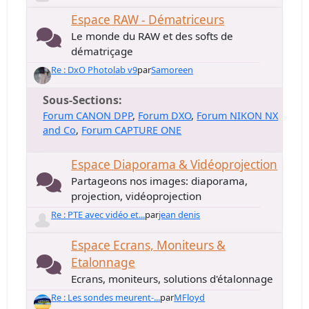
Espace RAW - Dématriceurs
Le monde du RAW et des softs de
dématriçage
Re : DxO Photolab v9
par
Samoreen
Sous-Sections
Forum CANON DPP
Forum DXO
Forum NIKON NX
and Co
Forum CAPTURE ONE
Espace Diaporama & Vidéoprojection
Partageons nos images: diaporama,
projection, vidéoprojection
Re : PTE avec vidéo et...
par
jean denis
Espace Ecrans, Moniteurs &
Etalonnage
Ecrans, moniteurs, solutions d'étalonnage
Re : Les sondes meurent-...
par
MFloyd