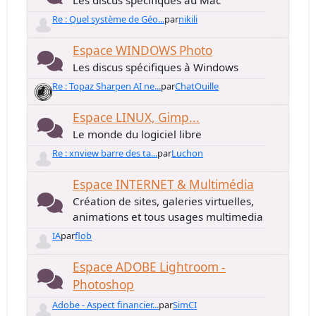
Les discus spécifiques au Mac
Re : Quel système de Géo...
par
nikili
Espace WINDOWS Photo
Les discus spécifiques à Windows
Re : Topaz Sharpen AI ne...
par
ChatOuille
Espace LINUX, Gimp...
Le monde du logiciel libre
Re : xnview barre des ta...
par
Luchon
Espace INTERNET & Multimédia
Création de sites, galeries virtuelles,
animations et tous usages multimedia
IA
par
flob
Espace ADOBE Lightroom -
Photoshop
Adobe - Aspect financier...
par
SimCI