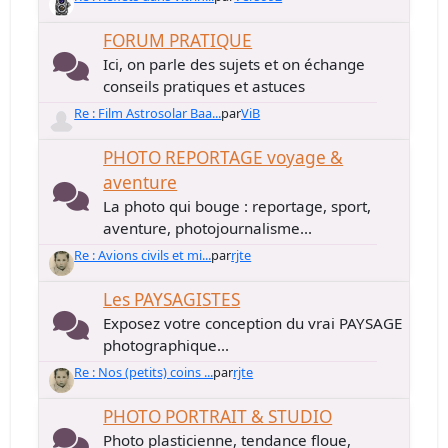
FORUM PRATIQUE
Ici, on parle des sujets et on échange
conseils pratiques et astuces
Re : Film Astrosolar Baa...
par
ViB
PHOTO REPORTAGE voyage &
aventure
La photo qui bouge : reportage, sport,
aventure, photojournalisme...
Re : Avions civils et mi...
par
rjte
Les PAYSAGISTES
Exposez votre conception du vrai PAYSAGE
photographique...
Re : Nos (petits) coins ...
par
rjte
PHOTO PORTRAIT & STUDIO
Photo plasticienne, tendance floue,