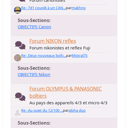
Forum canonistes
Re : 7d1 couplé à un CAN...
par
makhno
Sous-Sections
OBJECTIFS Canon
Forum NIKON reflex
Forum nikonistes et reflex Fuji
Re : Deux nouveaux boîti...
par
Mistral75
Sous-Sections
OBJECTIFS Nikon
Forum OLYMPUS & PANASONIC
boîtiers
Au pays des appareils 4/3 et micro 4/3
Re : Au sujet du 12/100 ...
par
alpha duo
Sous-Sections