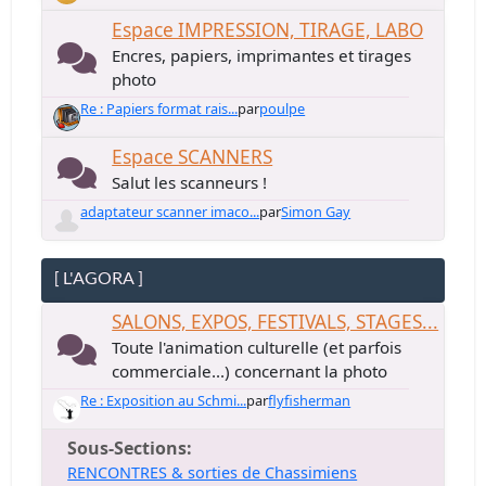
Espace IMPRESSION, TIRAGE, LABO
Encres, papiers, imprimantes et tirages
photo
Re : Papiers format rais...
par
poulpe
Espace SCANNERS
Salut les scanneurs !
adaptateur scanner imaco...
par
Simon Gay
[ L'AGORA ]
SALONS, EXPOS, FESTIVALS, STAGES...
Toute l'animation culturelle (et parfois
commerciale...) concernant la photo
Re : Exposition au Schmi...
par
flyfisherman
Sous-Sections
RENCONTRES & sorties de Chassimiens