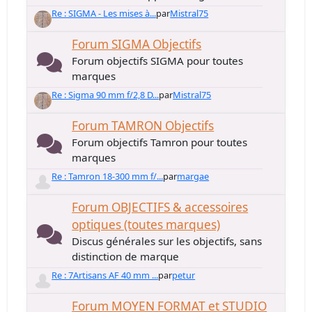
Re : SIGMA - Les mises à...
par
Mistral75
Forum SIGMA Objectifs
Forum objectifs SIGMA pour toutes
marques
Re : Sigma 90 mm f/2,8 D...
par
Mistral75
Forum TAMRON Objectifs
Forum objectifs Tamron pour toutes
marques
Re : Tamron 18-300 mm f/...
par
margae
Forum OBJECTIFS & accessoires
optiques (toutes marques)
Discus générales sur les objectifs, sans
distinction de marque
Re : 7Artisans AF 40 mm ...
par
petur
Forum MOYEN FORMAT et STUDIO