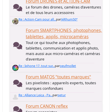
Forum DRONES et ACTION-CAM
Le forum des drones, caméras d'aventures
et de tous leurs accessoires
Re : Action-Cam pour all...
par
JéRhum50°
Forum SMARTPHONES, photophones,
tablettes, applis, microcaméras
Tout ce qui touche aux photophones,
tablettes, communication et applis photo,
mais aussi aux micro-caméras et caméras
d'aventure
Re : Iphone 17. tout sur...
par
oeufmollet
Forum MATOS "toutes marques"
Les pixelistes : appareils experts, toutes
marques confondues
Re : Alliance Leica - Pa...
par
petur
Forum CANON reflex