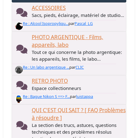
ACCESSOIRES
Sacs, pieds, éclairage, matériel de studio...
Re : Alcool Isopropyliqu...
par
Pascal_LG
PHOTO ARGENTIQUE - Films,
appareils, labo
Tout ce qui concerne la photo argentique:
les appareils, les films, le labo...
Re : Un labo argentique ...
par
CLIC
RETRO PHOTO
Espace collectionneurs
Re : Bague Nikon S ==> F...
par
luistappa
QUI C'EST QUI SAIT ? [ FAQ Problèmes
à résoudre ]
La section des trucs, astuces, questions
techniques et des problèmes résolus