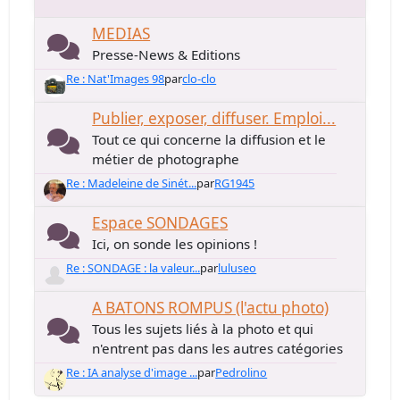
MEDIAS
Presse-News & Editions
Re : Nat'Images 98
par
clo-clo
Publier, exposer, diffuser. Emploi...
Tout ce qui concerne la diffusion et le
métier de photographe
Re : Madeleine de Sinét...
par
RG1945
Espace SONDAGES
Ici, on sonde les opinions !
Re : SONDAGE : la valeur...
par
luluseo
A BATONS ROMPUS (l'actu photo)
Tous les sujets liés à la photo et qui
n'entrent pas dans les autres catégories
Re : IA analyse d'image ...
par
Pedrolino