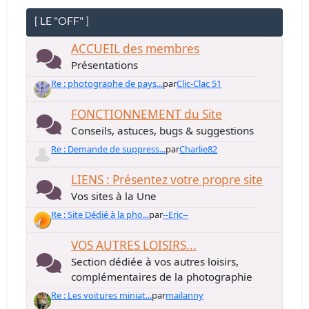
[ LE "OFF" ]
ACCUEIL des membres
Présentations
Re : photographe de pays...
par
Clic-Clac 51
FONCTIONNEMENT du Site
Conseils, astuces, bugs & suggestions
Re : Demande de suppress...
par
Charlie82
LIENS : Présentez votre propre site
Vos sites à la Une
Re : Site Dédié à la pho...
par
--Eric--
VOS AUTRES LOISIRS...
Section dédiée à vos autres loisirs,
complémentaires de la photographie
Re : Les voitures miniat...
par
mailanny