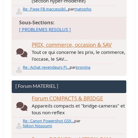
(section hyper-modérée)
Re : Page FB inaccessibl...
par
matopho
Sous-Sections
[ PROBLEMES RESOLUS ]
PRIX, commerce, occasion & SAV
Tout ce qui concerne les prix, le commerce,
l'occase, le SAV...
Re : Achat revendeurs Pi...
par
pronina
[ Forum MATERIEL ]
Forum COMPACTS & BRIDGE
Appareils compacts et "bridge-cameras" et
tous non-reflex
Re : Canon Powershot G5X...
par
Nikon Nissoumi