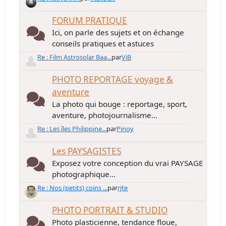
FORUM PRATIQUE
Ici, on parle des sujets et on échange
conseils pratiques et astuces
Re : Film Astrosolar Baa...
par
ViB
PHOTO REPORTAGE voyage &
aventure
La photo qui bouge : reportage, sport,
aventure, photojournalisme...
Re : Les îles Philippine...
par
Pinoy
Les PAYSAGISTES
Exposez votre conception du vrai PAYSAGE
photographique...
Re : Nos (petits) coins ...
par
rjte
PHOTO PORTRAIT & STUDIO
Photo plasticienne, tendance floue,