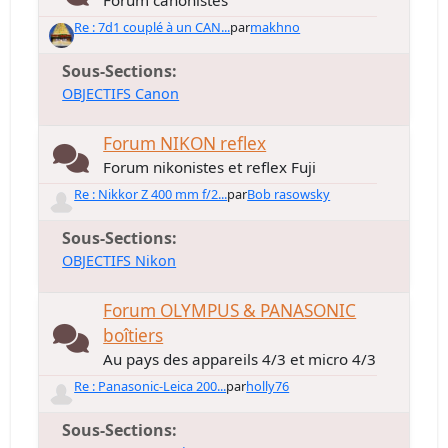
Forum canonistes
Re : 7d1 couplé à un CAN...
par
makhno
Sous-Sections
OBJECTIFS Canon
Forum NIKON reflex
Forum nikonistes et reflex Fuji
Re : Nikkor Z 400 mm f/2...
par
Bob rasowsky
Sous-Sections
OBJECTIFS Nikon
Forum OLYMPUS & PANASONIC
boîtiers
Au pays des appareils 4/3 et micro 4/3
Re : Panasonic-Leica 200...
par
holly76
Sous-Sections