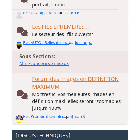
portrait, studio...
Re : Gazing at you
par
Hector06
Les FILS EPHEMERES...
Le secteur des "fils ouverts"
Re : AUTO - Belles de co...
par
luistappa
Sous-Sections
Mini-concours amicaux
Forum des images en DEFINITION
MAXIMUM
Montrez ici vos meilleures images en
définition maxi: elles seront "zoomables"
jusqu'à 100%
Re : Prodibi, il sembler...
par
JmarcS
[ DISCUS TECHNIQUES ]