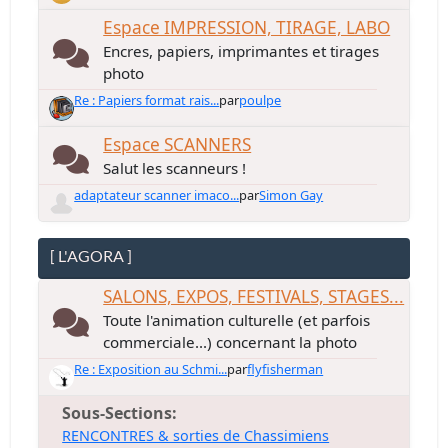
Espace IMPRESSION, TIRAGE, LABO
Encres, papiers, imprimantes et tirages
photo
Re : Papiers format rais...
par
poulpe
Espace SCANNERS
Salut les scanneurs !
adaptateur scanner imaco...
par
Simon Gay
[ L'AGORA ]
SALONS, EXPOS, FESTIVALS, STAGES...
Toute l'animation culturelle (et parfois
commerciale...) concernant la photo
Re : Exposition au Schmi...
par
flyfisherman
Sous-Sections
RENCONTRES & sorties de Chassimiens