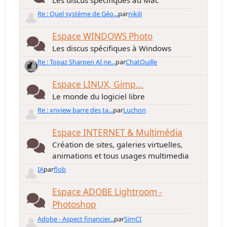
Les discus spécifiques au Mac
Re : Quel système de Géo...
par
nikili
Espace WINDOWS Photo
Les discus spécifiques à Windows
Re : Topaz Sharpen AI ne...
par
ChatOuille
Espace LINUX, Gimp...
Le monde du logiciel libre
Re : xnview barre des ta...
par
Luchon
Espace INTERNET & Multimédia
Création de sites, galeries virtuelles,
animations et tous usages multimedia
IA
par
flob
Espace ADOBE Lightroom -
Photoshop
Adobe - Aspect financier...
par
SimCI