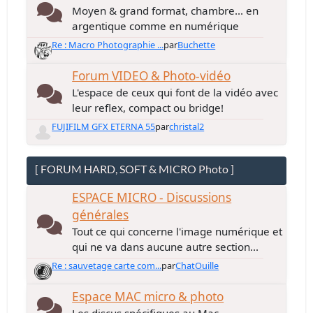
Moyen & grand format, chambre... en
argentique comme en numérique
Re : Macro Photographie ...
par
Buchette
Forum VIDEO & Photo-vidéo
L'espace de ceux qui font de la vidéo avec
leur reflex, compact ou bridge!
FUJIFILM GFX ETERNA 55
par
christal2
[ FORUM HARD, SOFT & MICRO Photo ]
ESPACE MICRO - Discussions
générales
Tout ce qui concerne l'image numérique et
qui ne va dans aucune autre section...
Re : sauvetage carte com...
par
ChatOuille
Espace MAC micro & photo