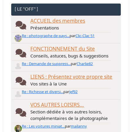
[ LE "OFF" ]
ACCUEIL des membres
Présentations
Re : photographe de pays...
par
Clic-Clac 51
FONCTIONNEMENT du Site
Conseils, astuces, bugs & suggestions
Re : Demande de suppress...
par
Charlie82
LIENS : Présentez votre propre site
Vos sites à la Une
Re : Richesse et diversi...
par
jef92
VOS AUTRES LOISIRS...
Section dédiée à vos autres loisirs,
complémentaires de la photographie
Re : Les voitures miniat...
par
mailanny