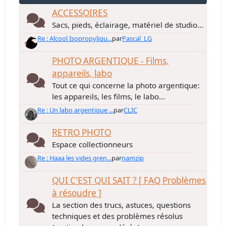
ACCESSOIRES
Sacs, pieds, éclairage, matériel de studio...
Re : Alcool Isopropyliqu...
par
Pascal_LG
PHOTO ARGENTIQUE - Films,
appareils, labo
Tout ce qui concerne la photo argentique:
les appareils, les films, le labo...
Re : Un labo argentique ...
par
CLIC
RETRO PHOTO
Espace collectionneurs
Re : Haaa les vides gren...
par
namzip
QUI C'EST QUI SAIT ? [ FAQ Problèmes
à résoudre ]
La section des trucs, astuces, questions
techniques et des problèmes résolus