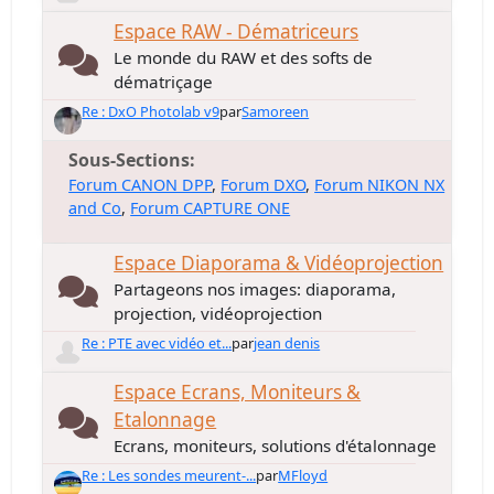
Espace RAW - Dématriceurs
Le monde du RAW et des softs de
dématriçage
Re : DxO Photolab v9
par
Samoreen
Sous-Sections
Forum CANON DPP
Forum DXO
Forum NIKON NX
and Co
Forum CAPTURE ONE
Espace Diaporama & Vidéoprojection
Partageons nos images: diaporama,
projection, vidéoprojection
Re : PTE avec vidéo et...
par
jean denis
Espace Ecrans, Moniteurs &
Etalonnage
Ecrans, moniteurs, solutions d'étalonnage
Re : Les sondes meurent-...
par
MFloyd