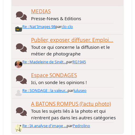
MEDIAS
Presse-News & Editions
Re : Nat'Images 98
par
clo-clo
Publier, exposer, diffuser. Emploi...
Tout ce qui concerne la diffusion et le
métier de photographe
Re : Madeleine de Sinét...
par
RG1945
Espace SONDAGES
Ici, on sonde les opinions !
Re : SONDAGE : la valeur...
par
luluseo
A BATONS ROMPUS (l'actu photo)
Tous les sujets liés à la photo et qui
n'entrent pas dans les autres catégories
Re : IA analyse d'image ...
par
Pedrolino