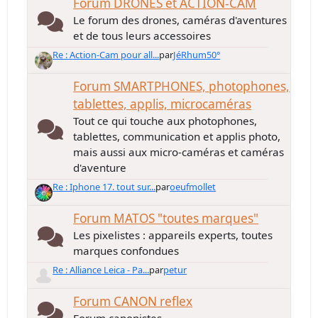
Forum DRONES et ACTION-CAM
Le forum des drones, caméras d'aventures
et de tous leurs accessoires
Re : Action-Cam pour all...
par
JéRhum50°
Forum SMARTPHONES, photophones,
tablettes, applis, microcaméras
Tout ce qui touche aux photophones,
tablettes, communication et applis photo,
mais aussi aux micro-caméras et caméras
d'aventure
Re : Iphone 17. tout sur...
par
oeufmollet
Forum MATOS "toutes marques"
Les pixelistes : appareils experts, toutes
marques confondues
Re : Alliance Leica - Pa...
par
petur
Forum CANON reflex