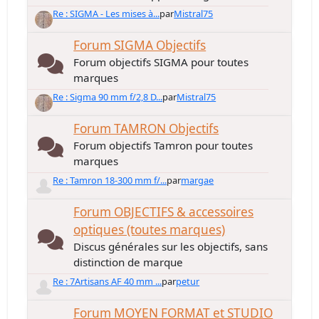
Re : SIGMA - Les mises à...
par
Mistral75
Forum SIGMA Objectifs
Forum objectifs SIGMA pour toutes
marques
Re : Sigma 90 mm f/2,8 D...
par
Mistral75
Forum TAMRON Objectifs
Forum objectifs Tamron pour toutes
marques
Re : Tamron 18-300 mm f/...
par
margae
Forum OBJECTIFS & accessoires
optiques (toutes marques)
Discus générales sur les objectifs, sans
distinction de marque
Re : 7Artisans AF 40 mm ...
par
petur
Forum MOYEN FORMAT et STUDIO