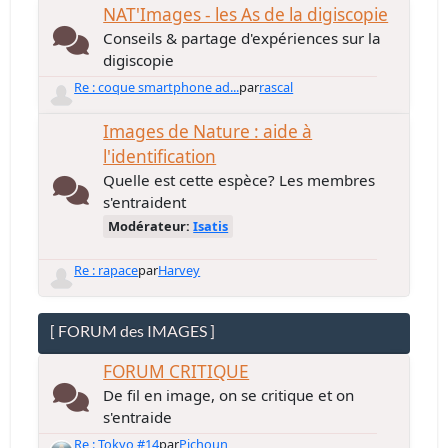
NAT'Images - les As de la digiscopie
Conseils & partage d'expériences sur la
digiscopie
Re : coque smartphone ad...
par
rascal
Images de Nature : aide à
l'identification
Quelle est cette espèce? Les membres
s'entraident
Modérateur:
Isatis
Re : rapace
par
Harvey
[ FORUM des IMAGES ]
FORUM CRITIQUE
De fil en image, on se critique et on
s'entraide
Re : Tokyo #14
par
Pichoun