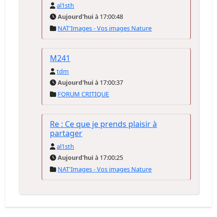
al1sth
Aujourd'hui
à 17:00:48
NAT'Images - Vos images Nature
M241
tdm
Aujourd'hui
à 17:00:37
FORUM CRITIQUE
Re : Ce que je prends plaisir à
partager
al1sth
Aujourd'hui
à 17:00:25
NAT'Images - Vos images Nature