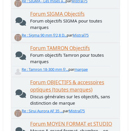
Re : SIGMA - Les mises à...
par
Mistral75
Forum SIGMA Objectifs
Forum objectifs SIGMA pour toutes
marques
Re : Sigma 90 mm f/2,8 D...
par
Mistral75
Forum TAMRON Objectifs
Forum objectifs Tamron pour toutes
marques
Re : Tamron 18-300 mm f/...
par
margae
Forum OBJECTIFS & accessoires
optiques (toutes marques)
Discus générales sur les objectifs, sans
distinction de marque
Re : Sirui Aurora AF 35 ...
par
Mistral75
Forum MOYEN FORMAT et STUDIO
Moyen & grand format, chambre... en