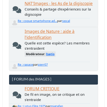
NAT'Images - les As de la digiscopie
Conseils & partage d'expériences sur la
digiscopie
Re : coque smartphone ad...
par
rascal
Images de Nature : aide à
l'identification
Quelle est cette espèce? Les membres
s'entraident
Modérateur:
Isatis
Re : rapace
par
pierr07
[ FORUM des IMAGES ]
FORUM CRITIQUE
De fil en image, on se critique et on
s'entraide
Re : Lotus Elite 1975
par
miatafan