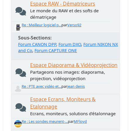
Espace RAW - Dématriceurs
Le monde du RAW et des softs de
dématriçage
Re : Meilleur logiciel p...
par
Verso92
Sous-Sections
Forum CANON DPP
Forum DXO
Forum NIKON NX
and Co
Forum CAPTURE ONE
Espace Diaporama & Vidéoprojection
Partageons nos images: diaporama,
projection, vidéoprojection
Re : PTE avec vidéo et...
par
jean denis
Espace Ecrans, Moniteurs &
Etalonnage
Ecrans, moniteurs, solutions d'étalonnage
Re : Les sondes meurent-...
par
MFloyd