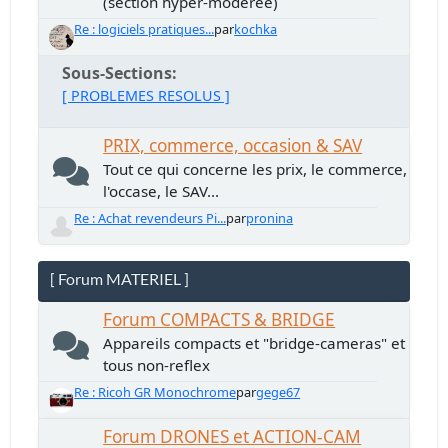
(section hyper-modérée)
Re : logiciels pratiques...
par
kochka
Sous-Sections
[ PROBLEMES RESOLUS ]
PRIX, commerce, occasion & SAV
Tout ce qui concerne les prix, le commerce,
l'occase, le SAV...
Re : Achat revendeurs Pi...
par
pronina
[ Forum MATERIEL ]
Forum COMPACTS & BRIDGE
Appareils compacts et "bridge-cameras" et
tous non-reflex
Re : Ricoh GR Monochrome
par
gege67
Forum DRONES et ACTION-CAM