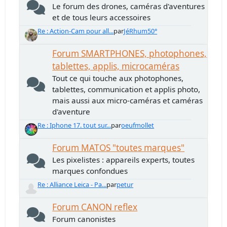
Le forum des drones, caméras d'aventures
et de tous leurs accessoires
Re : Action-Cam pour all...
par
JéRhum50°
Forum SMARTPHONES, photophones,
tablettes, applis, microcaméras
Tout ce qui touche aux photophones,
tablettes, communication et applis photo,
mais aussi aux micro-caméras et caméras
d'aventure
Re : Iphone 17. tout sur...
par
oeufmollet
Forum MATOS "toutes marques"
Les pixelistes : appareils experts, toutes
marques confondues
Re : Alliance Leica - Pa...
par
petur
Forum CANON reflex
Forum canonistes