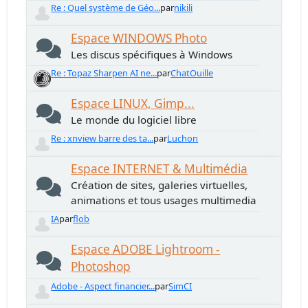
Re : Quel système de Géo...
par
nikili
Espace WINDOWS Photo
Les discus spécifiques à Windows
Re : Topaz Sharpen AI ne...
par
ChatOuille
Espace LINUX, Gimp...
Le monde du logiciel libre
Re : xnview barre des ta...
par
Luchon
Espace INTERNET & Multimédia
Création de sites, galeries virtuelles,
animations et tous usages multimedia
IA
par
flob
Espace ADOBE Lightroom -
Photoshop
Adobe - Aspect financier...
par
SimCI