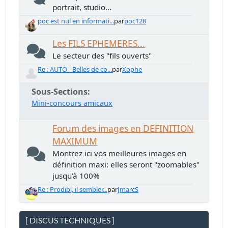
portrait, studio...
poc est nul en informati...
par
poc128
Les FILS EPHEMERES...
Le secteur des "fils ouverts"
Re : AUTO - Belles de co...
par
Xophe
Sous-Sections
Mini-concours amicaux
Forum des images en DEFINITION
MAXIMUM
Montrez ici vos meilleures images en
définition maxi: elles seront "zoomables"
jusqu'à 100%
Re : Prodibi, il sembler...
par
JmarcS
[ DISCUS TECHNIQUES ]