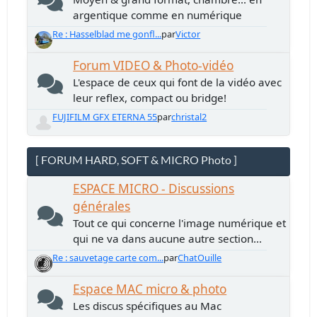
argentique comme en numérique
Re : Hasselblad me gonfl...
par
Victor
Forum VIDEO & Photo-vidéo
L'espace de ceux qui font de la vidéo avec
leur reflex, compact ou bridge!
FUJIFILM GFX ETERNA 55
par
christal2
[ FORUM HARD, SOFT & MICRO Photo ]
ESPACE MICRO - Discussions
générales
Tout ce qui concerne l'image numérique et
qui ne va dans aucune autre section...
Re : sauvetage carte com...
par
ChatOuille
Espace MAC micro & photo
Les discus spécifiques au Mac