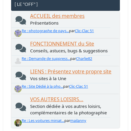
[ LE "OFF" ]
ACCUEIL des membres
Présentations
Re : photographe de pays...
par
Clic-Clac 51
FONCTIONNEMENT du Site
Conseils, astuces, bugs & suggestions
Re : Demande de suppress...
par
Charlie82
LIENS : Présentez votre propre site
Vos sites à la Une
Re : Site Dédié à la pho...
par
Clic-Clac 51
VOS AUTRES LOISIRS...
Section dédiée à vos autres loisirs,
complémentaires de la photographie
Re : Les voitures miniat...
par
mailanny