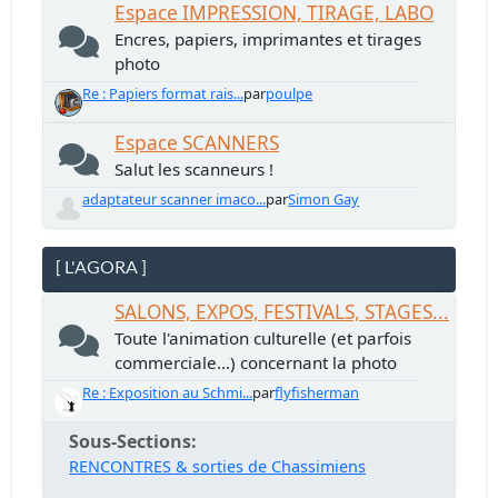
Espace IMPRESSION, TIRAGE, LABO
Encres, papiers, imprimantes et tirages
photo
Re : Papiers format rais...
par
poulpe
Espace SCANNERS
Salut les scanneurs !
adaptateur scanner imaco...
par
Simon Gay
[ L'AGORA ]
SALONS, EXPOS, FESTIVALS, STAGES...
Toute l'animation culturelle (et parfois
commerciale...) concernant la photo
Re : Exposition au Schmi...
par
flyfisherman
Sous-Sections
RENCONTRES & sorties de Chassimiens