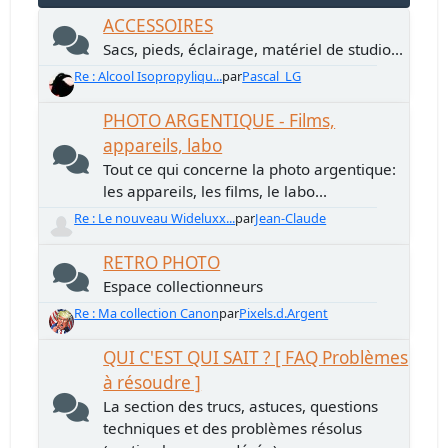
ACCESSOIRES
Sacs, pieds, éclairage, matériel de studio...
Re : Alcool Isopropyliqu...
par
Pascal_LG
PHOTO ARGENTIQUE - Films,
appareils, labo
Tout ce qui concerne la photo argentique:
les appareils, les films, le labo...
Re : Le nouveau Wideluxx...
par
Jean-Claude
RETRO PHOTO
Espace collectionneurs
Re : Ma collection Canon
par
Pixels.d.Argent
QUI C'EST QUI SAIT ? [ FAQ Problèmes
à résoudre ]
La section des trucs, astuces, questions
techniques et des problèmes résolus