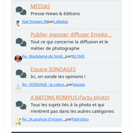
MEDIAS
Presse-News & Editions
Nat'Images 99
par
LaRedac
Publier, exposer, diffuser. Emploi...
Tout ce qui concerne la diffusion et le
métier de photographe
Re : Madeleine de Sinét...
par
RG1945
Espace SONDAGES
Ici, on sonde les opinions !
Re : SONDAGE : la valeur...
par
luluseo
A BATONS ROMPUS (l'actu photo)
Tous les sujets liés à la photo et qui
n'entrent pas dans les autres catégories
Re : IA analyse d'image ...
par
Pedrolino