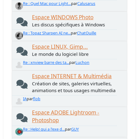
Re : Quel Mac pour Light...
par
Calusarus
Espace WINDOWS Photo
Les discus spécifiques à Windows
Re : Topaz Sharpen AI ne...
par
ChatOuille
Espace LINUX, Gimp...
Le monde du logiciel libre
Re : xnview barre des ta...
par
Luchon
Espace INTERNET & Multimédia
Création de sites, galeries virtuelles,
animations et tous usages multimedia
IA
par
flob
Espace ADOBE Lightroom -
Photoshop
Re : Help! qui a l'exe d...
par
GUY