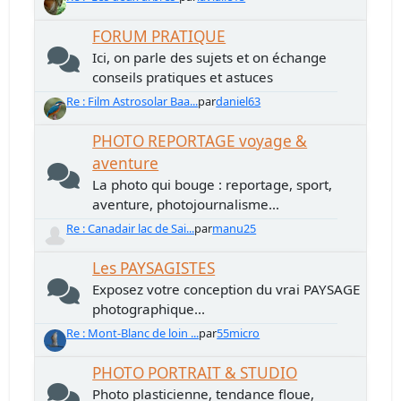
FORUM PRATIQUE
Ici, on parle des sujets et on échange
conseils pratiques et astuces
Re : Film Astrosolar Baa...
par
daniel63
PHOTO REPORTAGE voyage &
aventure
La photo qui bouge : reportage, sport,
aventure, photojournalisme...
Re : Canadair lac de Sai...
par
manu25
Les PAYSAGISTES
Exposez votre conception du vrai PAYSAGE
photographique...
Re : Mont-Blanc de loin ...
par
55micro
PHOTO PORTRAIT & STUDIO
Photo plasticienne, tendance floue,