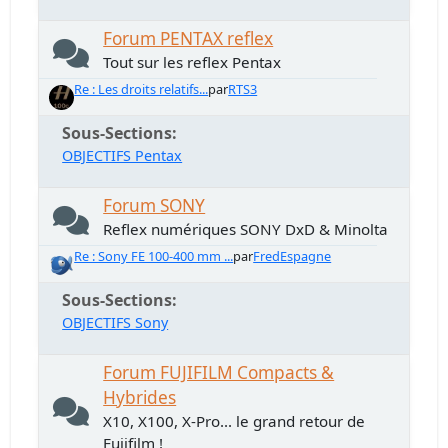
Forum PENTAX reflex
Tout sur les reflex Pentax
Re : Les droits relatifs...
par
RTS3
Sous-Sections
OBJECTIFS Pentax
Forum SONY
Reflex numériques SONY DxD & Minolta
Re : Sony FE 100-400 mm ...
par
FredEspagne
Sous-Sections
OBJECTIFS Sony
Forum FUJIFILM Compacts &
Hybrides
X10, X100, X-Pro... le grand retour de
Fujifilm !