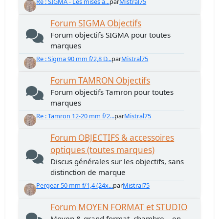
Re : SIGMA - Les mises à...
par
Mistral75
Forum SIGMA Objectifs
Forum objectifs SIGMA pour toutes
marques
Re : Sigma 90 mm f/2,8 D...
par
Mistral75
Forum TAMRON Objectifs
Forum objectifs Tamron pour toutes
marques
Re : Tamron 12-20 mm f/2...
par
Mistral75
Forum OBJECTIFS & accessoires
optiques (toutes marques)
Discus générales sur les objectifs, sans
distinction de marque
Pergear 50 mm f/1,4 (24x...
par
Mistral75
Forum MOYEN FORMAT et STUDIO
Moyen & grand format, chambre... en