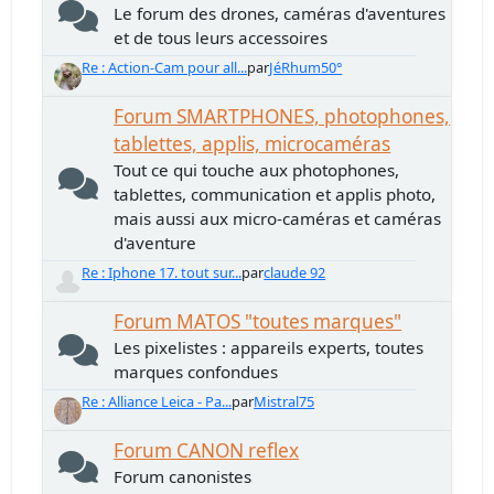
Le forum des drones, caméras d'aventures
et de tous leurs accessoires
Re : Action-Cam pour all...
par
JéRhum50°
Forum SMARTPHONES, photophones,
tablettes, applis, microcaméras
Tout ce qui touche aux photophones,
tablettes, communication et applis photo,
mais aussi aux micro-caméras et caméras
d'aventure
Re : Iphone 17. tout sur...
par
claude 92
Forum MATOS "toutes marques"
Les pixelistes : appareils experts, toutes
marques confondues
Re : Alliance Leica - Pa...
par
Mistral75
Forum CANON reflex
Forum canonistes