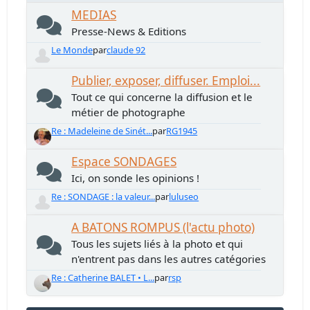
MEDIAS
Presse-News & Editions
Le Monde
par
claude 92
Publier, exposer, diffuser. Emploi...
Tout ce qui concerne la diffusion et le
métier de photographe
Re : Madeleine de Sinét...
par
RG1945
Espace SONDAGES
Ici, on sonde les opinions !
Re : SONDAGE : la valeur...
par
luluseo
A BATONS ROMPUS (l'actu photo)
Tous les sujets liés à la photo et qui
n'entrent pas dans les autres catégories
Re : Catherine BALET • L...
par
rsp