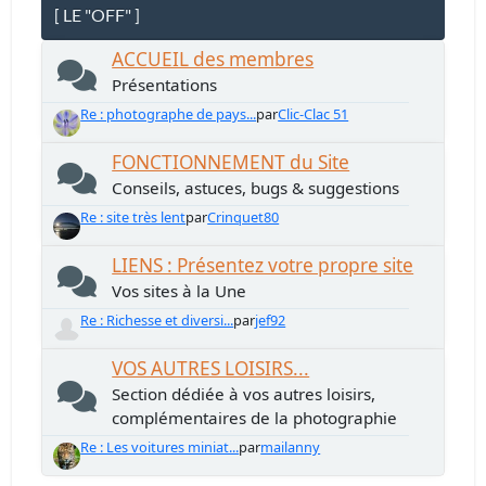
[ LE "OFF" ]
ACCUEIL des membres
Présentations
Re : photographe de pays...
par
Clic-Clac 51
FONCTIONNEMENT du Site
Conseils, astuces, bugs & suggestions
Re : site très lent
par
Crinquet80
LIENS : Présentez votre propre site
Vos sites à la Une
Re : Richesse et diversi...
par
jef92
VOS AUTRES LOISIRS...
Section dédiée à vos autres loisirs,
complémentaires de la photographie
Re : Les voitures miniat...
par
mailanny