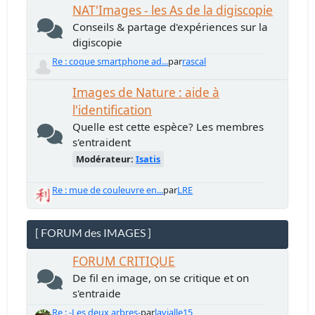
NAT'Images - les As de la digiscopie
Conseils & partage d'expériences sur la
digiscopie
Re : coque smartphone ad...
par
rascal
Images de Nature : aide à
l'identification
Quelle est cette espèce? Les membres
s'entraident
Modérateur:
Isatis
Re : mue de couleuvre en...
par
LRE
[ FORUM des IMAGES ]
FORUM CRITIQUE
De fil en image, on se critique et on
s'entraide
Re : -Les deux arbres-
par
lavialle15