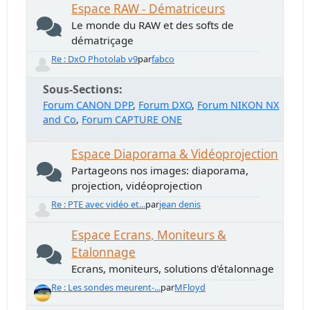
Espace RAW - Dématriceurs
Le monde du RAW et des softs de
dématriçage
Re : DxO Photolab v9
par
fabco
Sous-Sections
Forum CANON DPP
Forum DXO
Forum NIKON NX
and Co
Forum CAPTURE ONE
Espace Diaporama & Vidéoprojection
Partageons nos images: diaporama,
projection, vidéoprojection
Re : PTE avec vidéo et...
par
jean denis
Espace Ecrans, Moniteurs &
Etalonnage
Ecrans, moniteurs, solutions d'étalonnage
Re : Les sondes meurent-...
par
MFloyd