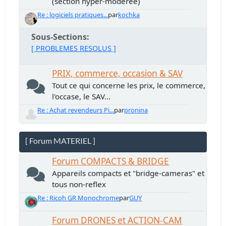
(section hyper-modérée)
Re : logiciels pratiques...
par
kochka
Sous-Sections
[ PROBLEMES RESOLUS ]
PRIX, commerce, occasion & SAV
Tout ce qui concerne les prix, le commerce,
l'occase, le SAV...
Re : Achat revendeurs Pi...
par
pronina
[ Forum MATERIEL ]
Forum COMPACTS & BRIDGE
Appareils compacts et "bridge-cameras" et
tous non-reflex
Re : Ricoh GR Monochrome
par
GUY
Forum DRONES et ACTION-CAM