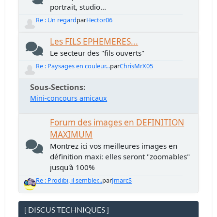
portrait, studio...
Re : Un regard
par
Hector06
Les FILS EPHEMERES...
Le secteur des "fils ouverts"
Re : Paysages en couleur...
par
ChrisMrX05
Sous-Sections
Mini-concours amicaux
Forum des images en DEFINITION
MAXIMUM
Montrez ici vos meilleures images en
définition maxi: elles seront "zoomables"
jusqu'à 100%
Re : Prodibi, il sembler...
par
JmarcS
[ DISCUS TECHNIQUES ]