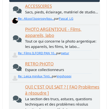
ACCESSOIRES
Sacs, pieds, éclairage, matériel de studio...
Re : Alcool Isopropyliqu...
par
Pascal_LG
PHOTO ARGENTIQUE - Films,
appareils, labo
Tout ce qui concerne la photo argentique:
les appareils, les films, le labo...
Re : Films ILFORD PAN 10...
par
petur
RETRO PHOTO
Espace collectionneurs
Re : Leica minilux Tinti...
par
ingshoppi
QUI C'EST QUI SAIT ? [ FAQ Problèmes
à résoudre ]
La section des trucs, astuces, questions
techniques et des problèmes résolus