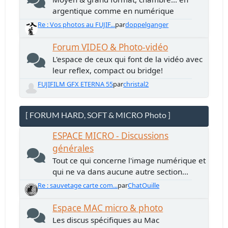
argentique comme en numérique
Re : Vos photos au FUJIF...
par
doppelganger
Forum VIDEO & Photo-vidéo
L'espace de ceux qui font de la vidéo avec
leur reflex, compact ou bridge!
FUJIFILM GFX ETERNA 55
par
christal2
[ FORUM HARD, SOFT & MICRO Photo ]
ESPACE MICRO - Discussions
générales
Tout ce qui concerne l'image numérique et
qui ne va dans aucune autre section...
Re : sauvetage carte com...
par
ChatOuille
Espace MAC micro & photo
Les discus spécifiques au Mac