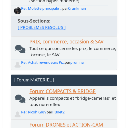
(section hyper-modérée)
Re : Molette principale ...
par
Crunkman
Sous-Sections
[ PROBLEMES RESOLUS ]
PRIX, commerce, occasion & SAV
Tout ce qui concerne les prix, le commerce,
l'occase, le SAV...
Re : Achat revendeurs Pi...
par
pronina
[ Forum MATERIEL ]
Forum COMPACTS & BRIDGE
Appareils compacts et "bridge-cameras" et
tous non-reflex
Re : Ricoh GRIV
par
PBnet2
Forum DRONES et ACTION-CAM