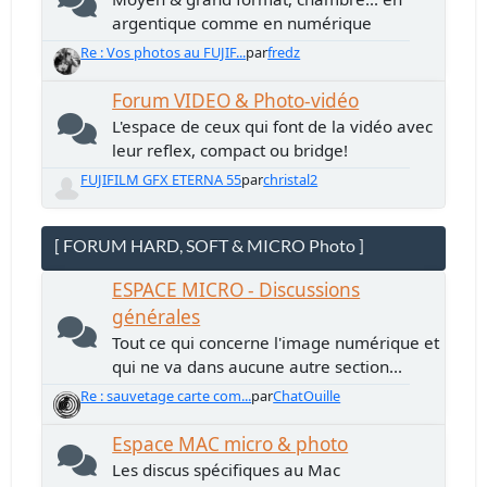
argentique comme en numérique
Re : Vos photos au FUJIF...
par
fredz
Forum VIDEO & Photo-vidéo
L'espace de ceux qui font de la vidéo avec
leur reflex, compact ou bridge!
FUJIFILM GFX ETERNA 55
par
christal2
[ FORUM HARD, SOFT & MICRO Photo ]
ESPACE MICRO - Discussions
générales
Tout ce qui concerne l'image numérique et
qui ne va dans aucune autre section...
Re : sauvetage carte com...
par
ChatOuille
Espace MAC micro & photo
Les discus spécifiques au Mac