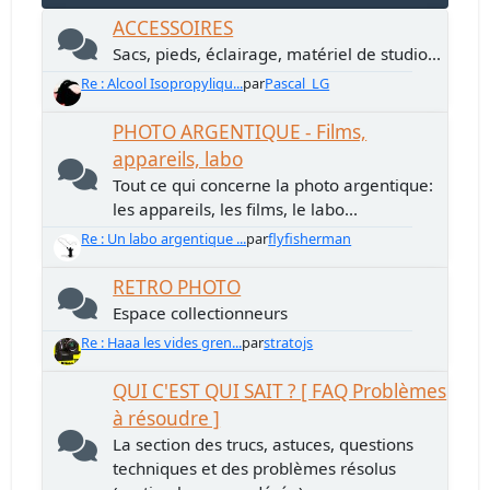
ACCESSOIRES
Sacs, pieds, éclairage, matériel de studio...
Re : Alcool Isopropyliqu...
par
Pascal_LG
PHOTO ARGENTIQUE - Films,
appareils, labo
Tout ce qui concerne la photo argentique:
les appareils, les films, le labo...
Re : Un labo argentique ...
par
flyfisherman
RETRO PHOTO
Espace collectionneurs
Re : Haaa les vides gren...
par
stratojs
QUI C'EST QUI SAIT ? [ FAQ Problèmes
à résoudre ]
La section des trucs, astuces, questions
techniques et des problèmes résolus