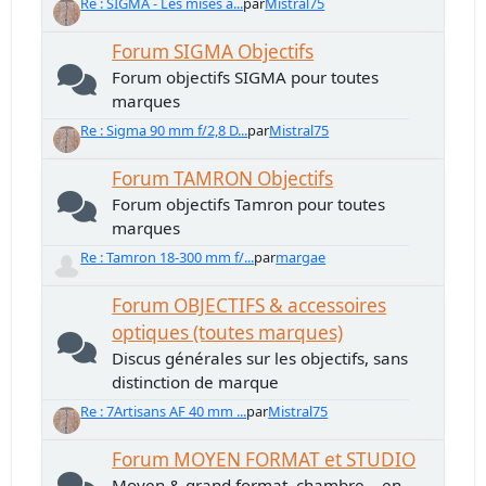
Re : SIGMA - Les mises à...
par
Mistral75
Forum SIGMA Objectifs
Forum objectifs SIGMA pour toutes
marques
Re : Sigma 90 mm f/2,8 D...
par
Mistral75
Forum TAMRON Objectifs
Forum objectifs Tamron pour toutes
marques
Re : Tamron 18-300 mm f/...
par
margae
Forum OBJECTIFS & accessoires
optiques (toutes marques)
Discus générales sur les objectifs, sans
distinction de marque
Re : 7Artisans AF 40 mm ...
par
Mistral75
Forum MOYEN FORMAT et STUDIO
Moyen & grand format, chambre... en