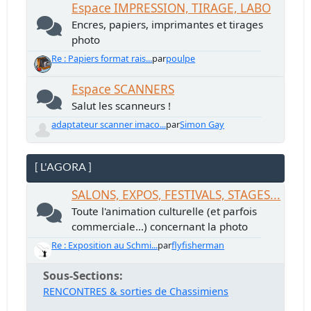
Espace IMPRESSION, TIRAGE, LABO
Encres, papiers, imprimantes et tirages
photo
Re : Papiers format rais...
par
poulpe
Espace SCANNERS
Salut les scanneurs !
adaptateur scanner imaco...
par
Simon Gay
[ L'AGORA ]
SALONS, EXPOS, FESTIVALS, STAGES...
Toute l'animation culturelle (et parfois
commerciale...) concernant la photo
Re : Exposition au Schmi...
par
flyfisherman
Sous-Sections
RENCONTRES & sorties de Chassimiens