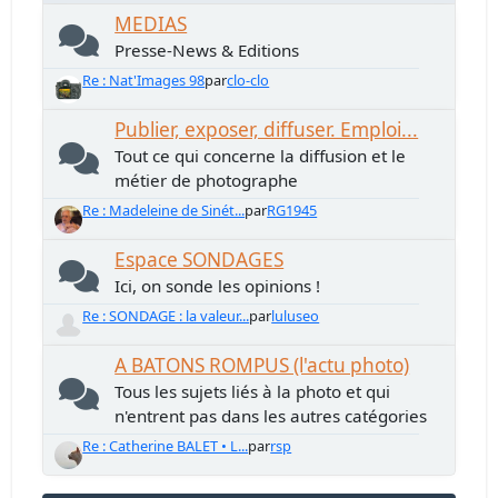
MEDIAS
Presse-News & Editions
Re : Nat'Images 98
par
clo-clo
Publier, exposer, diffuser. Emploi...
Tout ce qui concerne la diffusion et le
métier de photographe
Re : Madeleine de Sinét...
par
RG1945
Espace SONDAGES
Ici, on sonde les opinions !
Re : SONDAGE : la valeur...
par
luluseo
A BATONS ROMPUS (l'actu photo)
Tous les sujets liés à la photo et qui
n'entrent pas dans les autres catégories
Re : Catherine BALET • L...
par
rsp