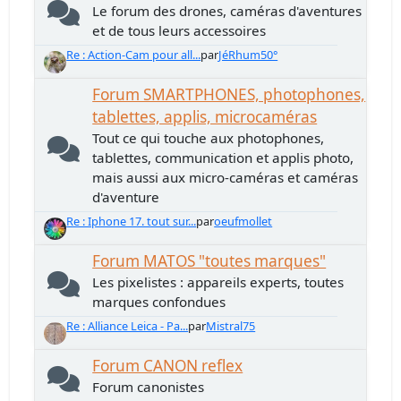
Le forum des drones, caméras d'aventures
et de tous leurs accessoires
Re : Action-Cam pour all...
par
JéRhum50°
Forum SMARTPHONES, photophones,
tablettes, applis, microcaméras
Tout ce qui touche aux photophones,
tablettes, communication et applis photo,
mais aussi aux micro-caméras et caméras
d'aventure
Re : Iphone 17. tout sur...
par
oeufmollet
Forum MATOS "toutes marques"
Les pixelistes : appareils experts, toutes
marques confondues
Re : Alliance Leica - Pa...
par
Mistral75
Forum CANON reflex
Forum canonistes