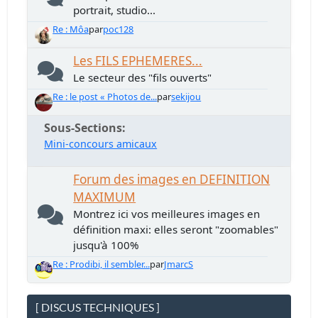
portrait, studio...
Re : Môa
par
poc128
Les FILS EPHEMERES...
Le secteur des "fils ouverts"
Re : le post « Photos de...
par
sekijou
Sous-Sections
Mini-concours amicaux
Forum des images en DEFINITION
MAXIMUM
Montrez ici vos meilleures images en
définition maxi: elles seront "zoomables"
jusqu'à 100%
Re : Prodibi, il sembler...
par
JmarcS
[ DISCUS TECHNIQUES ]