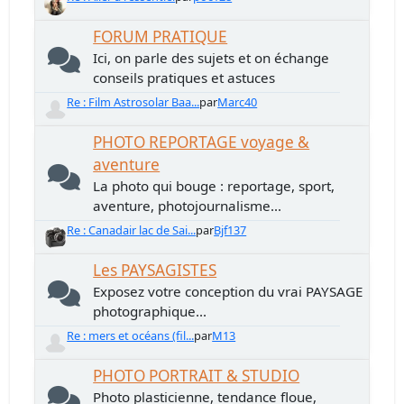
FORUM PRATIQUE
Ici, on parle des sujets et on échange
conseils pratiques et astuces
Re : Film Astrosolar Baa...
par
Marc40
PHOTO REPORTAGE voyage &
aventure
La photo qui bouge : reportage, sport,
aventure, photojournalisme...
Re : Canadair lac de Sai...
par
Bjf137
Les PAYSAGISTES
Exposez votre conception du vrai PAYSAGE
photographique...
Re : mers et océans (fil...
par
M13
PHOTO PORTRAIT & STUDIO
Photo plasticienne, tendance floue,