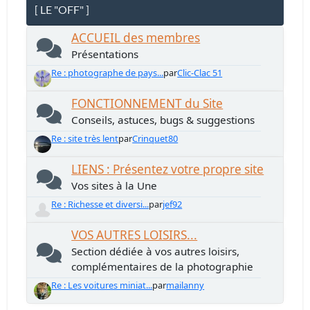
[ LE "OFF" ]
ACCUEIL des membres
Présentations
Re : photographe de pays...
par
Clic-Clac 51
FONCTIONNEMENT du Site
Conseils, astuces, bugs & suggestions
Re : site très lent
par
Crinquet80
LIENS : Présentez votre propre site
Vos sites à la Une
Re : Richesse et diversi...
par
jef92
VOS AUTRES LOISIRS...
Section dédiée à vos autres loisirs,
complémentaires de la photographie
Re : Les voitures miniat...
par
mailanny