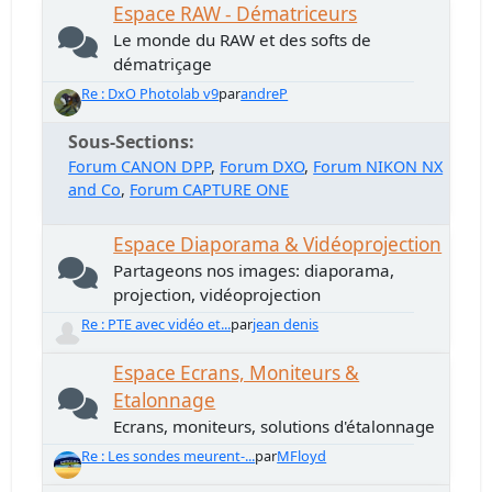
Espace RAW - Dématriceurs
Le monde du RAW et des softs de
dématriçage
Re : DxO Photolab v9
par
andreP
Sous-Sections
Forum CANON DPP
Forum DXO
Forum NIKON NX
and Co
Forum CAPTURE ONE
Espace Diaporama & Vidéoprojection
Partageons nos images: diaporama,
projection, vidéoprojection
Re : PTE avec vidéo et...
par
jean denis
Espace Ecrans, Moniteurs &
Etalonnage
Ecrans, moniteurs, solutions d'étalonnage
Re : Les sondes meurent-...
par
MFloyd