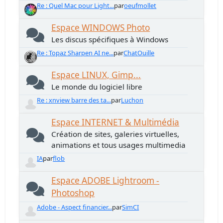
Re : Quel Mac pour Light...
par
oeufmollet
Espace WINDOWS Photo
Les discus spécifiques à Windows
Re : Topaz Sharpen AI ne...
par
ChatOuille
Espace LINUX, Gimp...
Le monde du logiciel libre
Re : xnview barre des ta...
par
Luchon
Espace INTERNET & Multimédia
Création de sites, galeries virtuelles,
animations et tous usages multimedia
IA
par
flob
Espace ADOBE Lightroom -
Photoshop
Adobe - Aspect financier...
par
SimCI