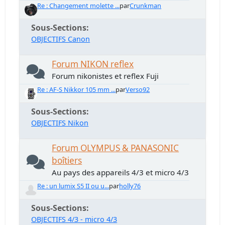
Re : Changement molette ...
par
Crunkman
Sous-Sections
OBJECTIFS Canon
Forum NIKON reflex
Forum nikonistes et reflex Fuji
Re : AF-S Nikkor 105 mm ...
par
Verso92
Sous-Sections
OBJECTIFS Nikon
Forum OLYMPUS & PANASONIC
boîtiers
Au pays des appareils 4/3 et micro 4/3
Re : un lumix S5 II ou u...
par
holly76
Sous-Sections
OBJECTIFS 4/3 - micro 4/3