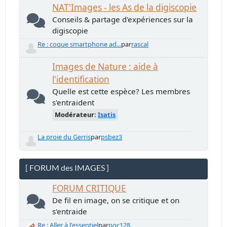
NAT'Images - les As de la digiscopie
Conseils & partage d'expériences sur la
digiscopie
Re : coque smartphone ad...
par
rascal
Images de Nature : aide à
l'identification
Quelle est cette espèce? Les membres
s'entraident
Modérateur:
Isatis
La proie du Gerris
par
psbez3
[ FORUM des IMAGES ]
FORUM CRITIQUE
De fil en image, on se critique et on
s'entraide
Re : Aller à l'essentiel
par
poc128