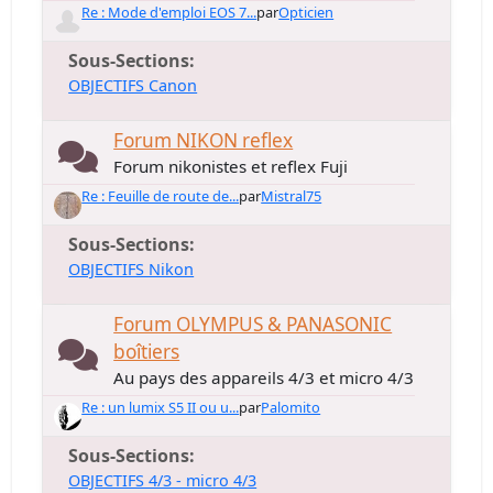
Re : Mode d'emploi EOS 7...
par
Opticien
Sous-Sections
OBJECTIFS Canon
Forum NIKON reflex
Forum nikonistes et reflex Fuji
Re : Feuille de route de...
par
Mistral75
Sous-Sections
OBJECTIFS Nikon
Forum OLYMPUS & PANASONIC
boîtiers
Au pays des appareils 4/3 et micro 4/3
Re : un lumix S5 II ou u...
par
Palomito
Sous-Sections
OBJECTIFS 4/3 - micro 4/3