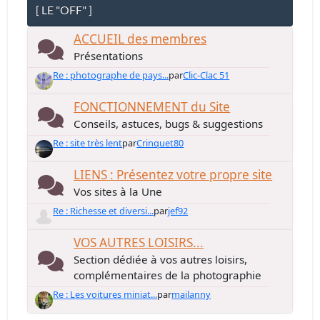
[ LE "OFF" ]
ACCUEIL des membres
Présentations
Re : photographe de pays...
par
Clic-Clac 51
FONCTIONNEMENT du Site
Conseils, astuces, bugs & suggestions
Re : site très lent
par
Crinquet80
LIENS : Présentez votre propre site
Vos sites à la Une
Re : Richesse et diversi...
par
jef92
VOS AUTRES LOISIRS...
Section dédiée à vos autres loisirs,
complémentaires de la photographie
Re : Les voitures miniat...
par
mailanny