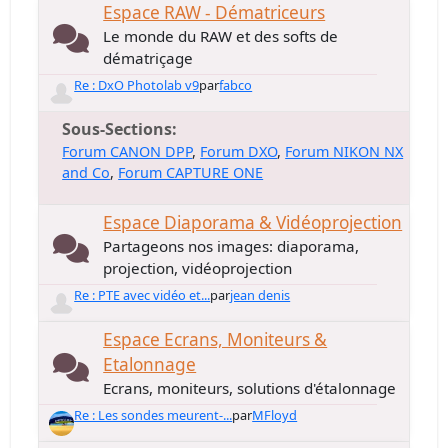
Espace RAW - Dématriceurs
Le monde du RAW et des softs de
dématriçage
Re : DxO Photolab v9
par
fabco
Sous-Sections
Forum CANON DPP
Forum DXO
Forum NIKON NX
and Co
Forum CAPTURE ONE
Espace Diaporama & Vidéoprojection
Partageons nos images: diaporama,
projection, vidéoprojection
Re : PTE avec vidéo et...
par
jean denis
Espace Ecrans, Moniteurs &
Etalonnage
Ecrans, moniteurs, solutions d'étalonnage
Re : Les sondes meurent-...
par
MFloyd