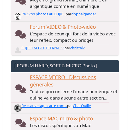
argentique comme en numérique
Re : Vos photos au FUJIF...
par
doppelganger
Forum VIDEO & Photo-vidéo
L'espace de ceux qui font de la vidéo avec
leur reflex, compact ou bridge!
FUJIFILM GFX ETERNA 55
par
christal2
[ FORUM HARD, SOFT & MICRO Photo ]
ESPACE MICRO - Discussions
générales
Tout ce qui concerne l'image numérique et
qui ne va dans aucune autre section...
Re : sauvetage carte com...
par
ChatOuille
Espace MAC micro & photo
Les discus spécifiques au Mac