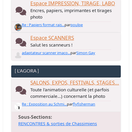
Espace IMPRESSION, TIRAGE, LABO
Encres, papiers, imprimantes et tirages
photo
Re : Papiers format rais...
par
poulpe
Espace SCANNERS
Salut les scanneurs !
adaptateur scanner imaco...
par
Simon Gay
[ L'AGORA ]
SALONS, EXPOS, FESTIVALS, STAGES...
Toute l'animation culturelle (et parfois
commerciale...) concernant la photo
Re : Exposition au Schmi...
par
flyfisherman
Sous-Sections
RENCONTRES & sorties de Chassimiens