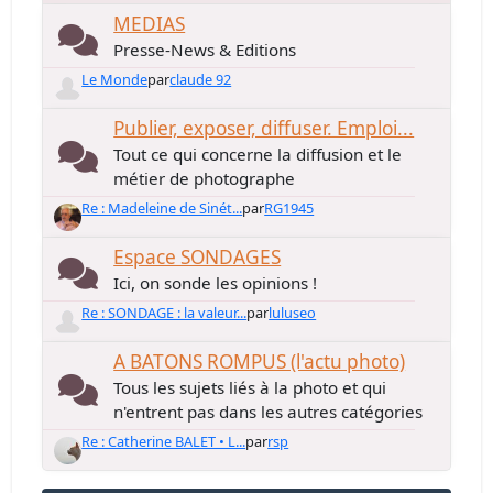
MEDIAS
Presse-News & Editions
Le Monde
par
claude 92
Publier, exposer, diffuser. Emploi...
Tout ce qui concerne la diffusion et le
métier de photographe
Re : Madeleine de Sinét...
par
RG1945
Espace SONDAGES
Ici, on sonde les opinions !
Re : SONDAGE : la valeur...
par
luluseo
A BATONS ROMPUS (l'actu photo)
Tous les sujets liés à la photo et qui
n'entrent pas dans les autres catégories
Re : Catherine BALET • L...
par
rsp