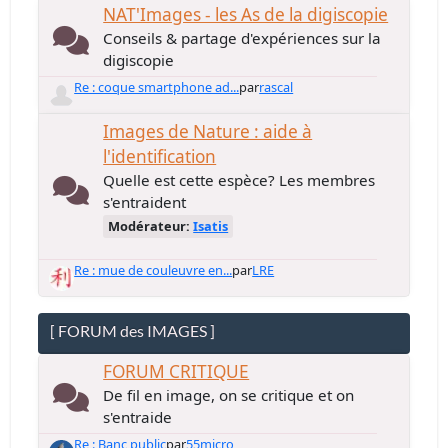
NAT'Images - les As de la digiscopie
Conseils & partage d'expériences sur la
digiscopie
Re : coque smartphone ad...
par
rascal
Images de Nature : aide à
l'identification
Quelle est cette espèce? Les membres
s'entraident
Modérateur:
Isatis
Re : mue de couleuvre en...
par
LRE
[ FORUM des IMAGES ]
FORUM CRITIQUE
De fil en image, on se critique et on
s'entraide
Re : Banc public
par
55micro