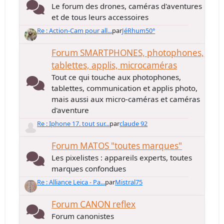
Le forum des drones, caméras d'aventures
et de tous leurs accessoires
Re : Action-Cam pour all...
par
JéRhum50°
Forum SMARTPHONES, photophones,
tablettes, applis, microcaméras
Tout ce qui touche aux photophones,
tablettes, communication et applis photo,
mais aussi aux micro-caméras et caméras
d'aventure
Re : Iphone 17. tout sur...
par
claude 92
Forum MATOS "toutes marques"
Les pixelistes : appareils experts, toutes
marques confondues
Re : Alliance Leica - Pa...
par
Mistral75
Forum CANON reflex
Forum canonistes