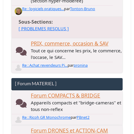
(section hyper-modérée)
Re : logiciels pratiques...
par
Tonton-Bruno
Sous-Sections
[ PROBLEMES RESOLUS ]
PRIX, commerce, occasion & SAV
Tout ce qui concerne les prix, le commerce,
l'occase, le SAV...
Re : Achat revendeurs Pi...
par
pronina
[ Forum MATERIEL ]
Forum COMPACTS & BRIDGE
Appareils compacts et "bridge-cameras" et
tous non-reflex
Re : Ricoh GR Monochrome
par
PBnet2
Forum DRONES et ACTION-CAM