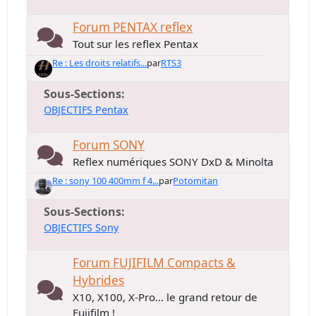
Forum PENTAX reflex
Tout sur les reflex Pentax
Re : Les droits relatifs...
par
RTS3
Sous-Sections
OBJECTIFS Pentax
Forum SONY
Reflex numériques SONY DxD & Minolta
Re : sony 100 400mm f 4...
par
Potomitan
Sous-Sections
OBJECTIFS Sony
Forum FUJIFILM Compacts &
Hybrides
X10, X100, X-Pro... le grand retour de
Fujifilm !