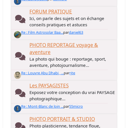
FORUM PRATIQUE
Ici, on parle des sujets et on échange
conseils pratiques et astuces
Re : Film Astrosolar Baa...
par
daniel63
PHOTO REPORTAGE voyage &
aventure
La photo qui bouge : reportage, sport,
aventure, photojournalisme...
Re : Louvre Abu Dhabi , ...
par
rjte
Les PAYSAGISTES
Exposez votre conception du vrai PAYSAGE
photographique...
Re : Mont-Blanc de loin ...
par
55micro
PHOTO PORTRAIT & STUDIO
Photo plasticienne, tendance floue,