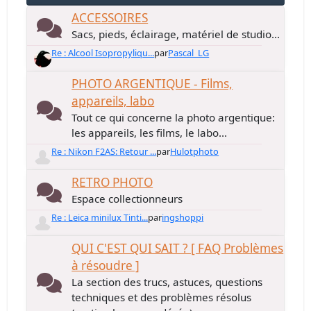
ACCESSOIRES
Sacs, pieds, éclairage, matériel de studio...
Re : Alcool Isopropyliqu...
par
Pascal_LG
PHOTO ARGENTIQUE - Films,
appareils, labo
Tout ce qui concerne la photo argentique:
les appareils, les films, le labo...
Re : Nikon F2AS: Retour ...
par
Hulotphoto
RETRO PHOTO
Espace collectionneurs
Re : Leica minilux Tinti...
par
ingshoppi
QUI C'EST QUI SAIT ? [ FAQ Problèmes
à résoudre ]
La section des trucs, astuces, questions
techniques et des problèmes résolus