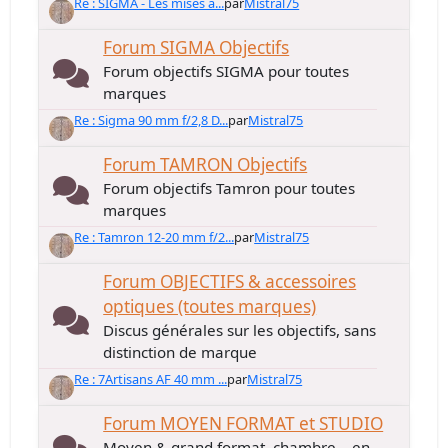
Re : SIGMA - Les mises à...
par
Mistral75
Forum SIGMA Objectifs
Forum objectifs SIGMA pour toutes
marques
Re : Sigma 90 mm f/2,8 D...
par
Mistral75
Forum TAMRON Objectifs
Forum objectifs Tamron pour toutes
marques
Re : Tamron 12-20 mm f/2...
par
Mistral75
Forum OBJECTIFS & accessoires
optiques (toutes marques)
Discus générales sur les objectifs, sans
distinction de marque
Re : 7Artisans AF 40 mm ...
par
Mistral75
Forum MOYEN FORMAT et STUDIO
Moyen & grand format, chambre... en