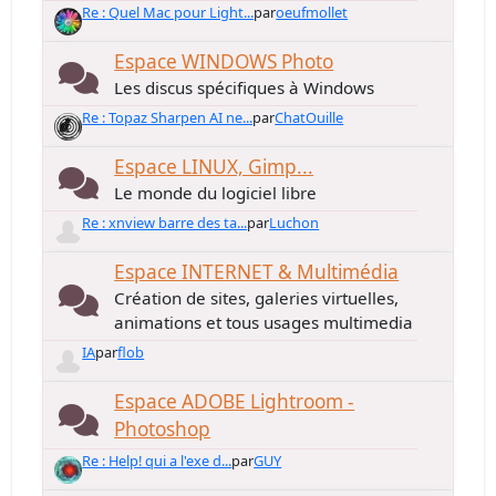
Re : Quel Mac pour Light...
par
oeufmollet
Espace WINDOWS Photo
Les discus spécifiques à Windows
Re : Topaz Sharpen AI ne...
par
ChatOuille
Espace LINUX, Gimp...
Le monde du logiciel libre
Re : xnview barre des ta...
par
Luchon
Espace INTERNET & Multimédia
Création de sites, galeries virtuelles,
animations et tous usages multimedia
IA
par
flob
Espace ADOBE Lightroom -
Photoshop
Re : Help! qui a l'exe d...
par
GUY