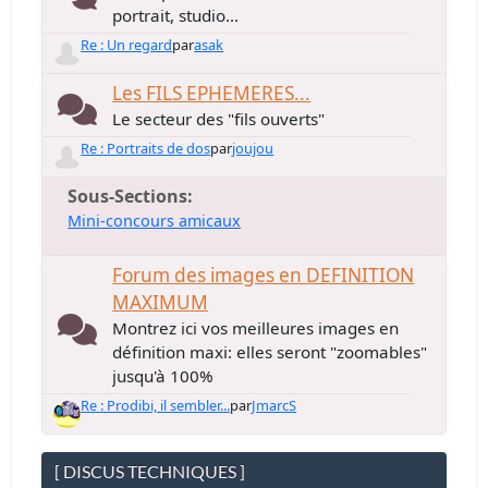
portrait, studio...
Re : Un regard
par
asak
Les FILS EPHEMERES...
Le secteur des "fils ouverts"
Re : Portraits de dos
par
joujou
Sous-Sections
Mini-concours amicaux
Forum des images en DEFINITION
MAXIMUM
Montrez ici vos meilleures images en
définition maxi: elles seront "zoomables"
jusqu'à 100%
Re : Prodibi, il sembler...
par
JmarcS
[ DISCUS TECHNIQUES ]