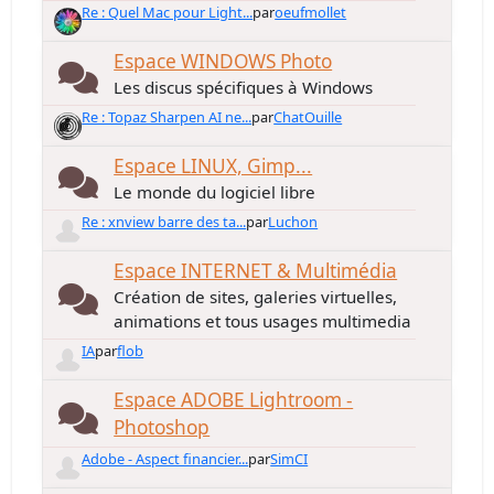
Re : Quel Mac pour Light...
par
oeufmollet
Espace WINDOWS Photo
Les discus spécifiques à Windows
Re : Topaz Sharpen AI ne...
par
ChatOuille
Espace LINUX, Gimp...
Le monde du logiciel libre
Re : xnview barre des ta...
par
Luchon
Espace INTERNET & Multimédia
Création de sites, galeries virtuelles,
animations et tous usages multimedia
IA
par
flob
Espace ADOBE Lightroom -
Photoshop
Adobe - Aspect financier...
par
SimCI