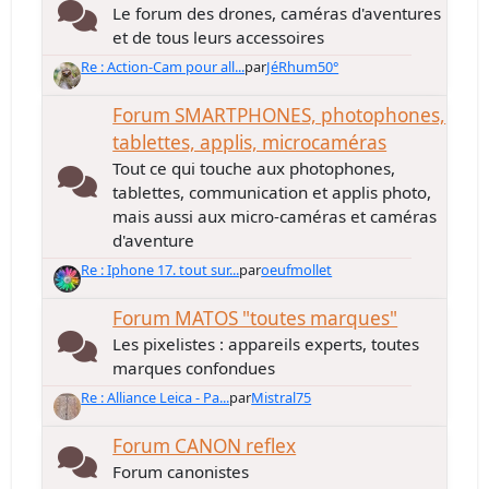
Le forum des drones, caméras d'aventures
et de tous leurs accessoires
Re : Action-Cam pour all...
par
JéRhum50°
Forum SMARTPHONES, photophones,
tablettes, applis, microcaméras
Tout ce qui touche aux photophones,
tablettes, communication et applis photo,
mais aussi aux micro-caméras et caméras
d'aventure
Re : Iphone 17. tout sur...
par
oeufmollet
Forum MATOS "toutes marques"
Les pixelistes : appareils experts, toutes
marques confondues
Re : Alliance Leica - Pa...
par
Mistral75
Forum CANON reflex
Forum canonistes