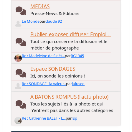
MEDIAS
Presse-News & Editions
Le Monde
par
claude 92
Publier, exposer, diffuser. Emploi...
Tout ce qui concerne la diffusion et le
métier de photographe
Re : Madeleine de Sinét...
par
RG1945
Espace SONDAGES
Ici, on sonde les opinions !
Re : SONDAGE : la valeur...
par
luluseo
A BATONS ROMPUS (l'actu photo)
Tous les sujets liés à la photo et qui
n'entrent pas dans les autres catégories
Re : Catherine BALET • L...
par
rsp