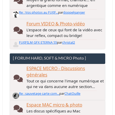
argentique comme en numérique
Re : Vos photos au FUJIF...
par
doppelganger
Forum VIDEO & Photo-vidéo
L'espace de ceux qui font de la vidéo avec
leur reflex, compact ou bridge!
FUJIFILM GFX ETERNA 55
par
christal2
[ FORUM HARD, SOFT & MICRO Photo ]
ESPACE MICRO - Discussions
générales
Tout ce qui concerne l'image numérique et
qui ne va dans aucune autre section...
Re : sauvetage carte com...
par
ChatOuille
Espace MAC micro & photo
Les discus spécifiques au Mac