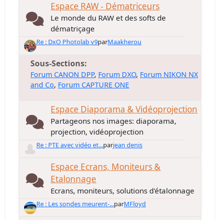
Espace RAW - Dématriceurs
Le monde du RAW et des softs de
dématriçage
Re : DxO Photolab v9
par
Maakherou
Sous-Sections
Forum CANON DPP
Forum DXO
Forum NIKON NX
and Co
Forum CAPTURE ONE
Espace Diaporama & Vidéoprojection
Partageons nos images: diaporama,
projection, vidéoprojection
Re : PTE avec vidéo et...
par
jean denis
Espace Ecrans, Moniteurs &
Etalonnage
Ecrans, moniteurs, solutions d'étalonnage
Re : Les sondes meurent-...
par
MFloyd