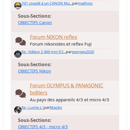
7d1 couplé à un CANON Mu...
par
makhno
Sous-Sections
OBJECTIFS Canon
Forum NIKON reflex
Forum nikonistes et reflex Fuji
Re : Nikkor Z 400 mm f/2...
par
georges2020
Sous-Sections
OBJECTIFS Nikon
Forum OLYMPUS & PANASONIC
boîtiers
Au pays des appareils 4/3 et micro 4/3
Re : Lumix L1
par
Maoby
Sous-Sections
OBJECTIFS 4/3 - micro 4/3