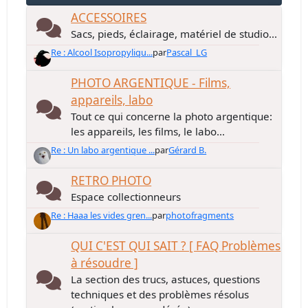
ACCESSOIRES
Sacs, pieds, éclairage, matériel de studio...
Re : Alcool Isopropyliqu...
par
Pascal_LG
PHOTO ARGENTIQUE - Films,
appareils, labo
Tout ce qui concerne la photo argentique:
les appareils, les films, le labo...
Re : Un labo argentique ...
par
Gérard B.
RETRO PHOTO
Espace collectionneurs
Re : Haaa les vides gren...
par
photofragments
QUI C'EST QUI SAIT ? [ FAQ Problèmes
à résoudre ]
La section des trucs, astuces, questions
techniques et des problèmes résolus