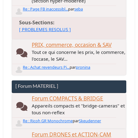
(section hyper-modérée)
Re : Page FB inaccessibl...
par
seba
Sous-Sections
[ PROBLEMES RESOLUS ]
PRIX, commerce, occasion & SAV
Tout ce qui concerne les prix, le commerce,
l'occase, le SAV...
Re : Achat revendeurs Pi...
par
pronina
[ Forum MATERIEL ]
Forum COMPACTS & BRIDGE
Appareils compacts et "bridge-cameras" et
tous non-reflex
Re : Ricoh GR Monochrome
par
Skeudenner
Forum DRONES et ACTION-CAM