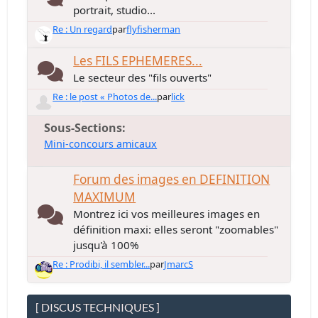
portrait, studio...
Re : Un regard
par
flyfisherman
Les FILS EPHEMERES...
Le secteur des "fils ouverts"
Re : le post « Photos de...
par
lick
Sous-Sections
Mini-concours amicaux
Forum des images en DEFINITION
MAXIMUM
Montrez ici vos meilleures images en
définition maxi: elles seront "zoomables"
jusqu'à 100%
Re : Prodibi, il sembler...
par
JmarcS
[ DISCUS TECHNIQUES ]