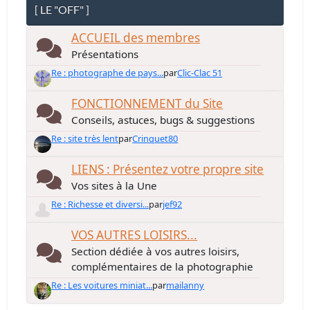
[ LE "OFF" ]
ACCUEIL des membres
Présentations
Re : photographe de pays...
par
Clic-Clac 51
FONCTIONNEMENT du Site
Conseils, astuces, bugs & suggestions
Re : site très lent
par
Crinquet80
LIENS : Présentez votre propre site
Vos sites à la Une
Re : Richesse et diversi...
par
jef92
VOS AUTRES LOISIRS...
Section dédiée à vos autres loisirs,
complémentaires de la photographie
Re : Les voitures miniat...
par
mailanny