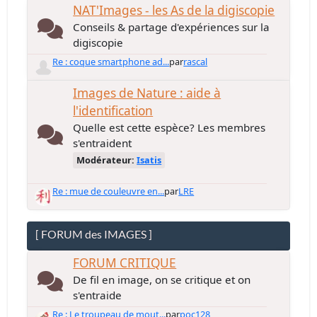
NAT'Images - les As de la digiscopie
Conseils & partage d'expériences sur la
digiscopie
Re : coque smartphone ad...
par
rascal
Images de Nature : aide à
l'identification
Quelle est cette espèce? Les membres
s'entraident
Modérateur:
Isatis
Re : mue de couleuvre en...
par
LRE
[ FORUM des IMAGES ]
FORUM CRITIQUE
De fil en image, on se critique et on
s'entraide
Re : Le troupeau de mout...
par
poc128