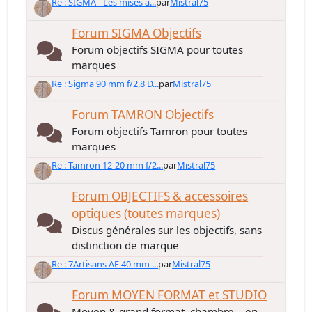
Re : SIGMA - Les mises à...
par
Mistral75
Forum SIGMA Objectifs
Forum objectifs SIGMA pour toutes
marques
Re : Sigma 90 mm f/2,8 D...
par
Mistral75
Forum TAMRON Objectifs
Forum objectifs Tamron pour toutes
marques
Re : Tamron 12-20 mm f/2...
par
Mistral75
Forum OBJECTIFS & accessoires
optiques (toutes marques)
Discus générales sur les objectifs, sans
distinction de marque
Re : 7Artisans AF 40 mm ...
par
Mistral75
Forum MOYEN FORMAT et STUDIO
Moyen & grand format, chambre... en