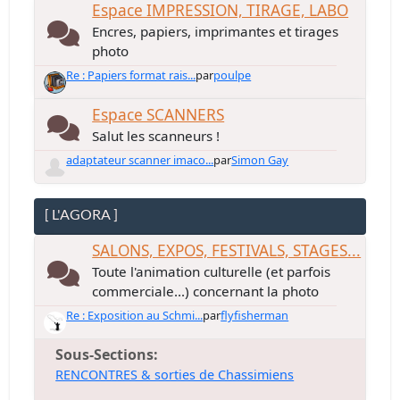
Espace IMPRESSION, TIRAGE, LABO
Encres, papiers, imprimantes et tirages
photo
Re : Papiers format rais...
par
poulpe
Espace SCANNERS
Salut les scanneurs !
adaptateur scanner imaco...
par
Simon Gay
[ L'AGORA ]
SALONS, EXPOS, FESTIVALS, STAGES...
Toute l'animation culturelle (et parfois
commerciale...) concernant la photo
Re : Exposition au Schmi...
par
flyfisherman
Sous-Sections
RENCONTRES & sorties de Chassimiens