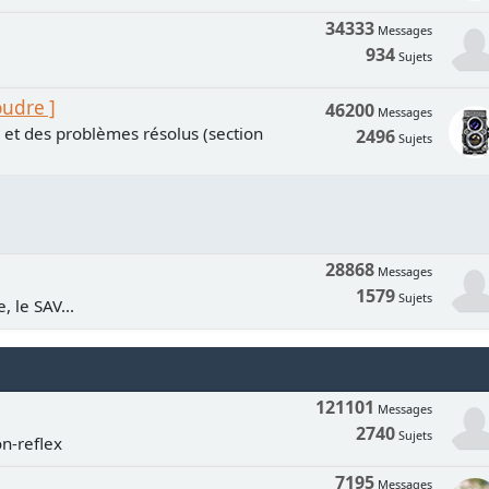
34333
Messages
934
Sujets
oudre ]
46200
Messages
s et des problèmes résolus (section
2496
Sujets
28868
Messages
1579
Sujets
, le SAV...
121101
Messages
2740
Sujets
n-reflex
7195
Messages