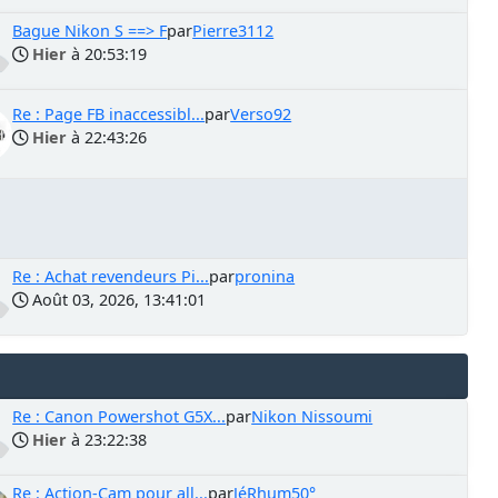
Bague Nikon S ==> F
par
Pierre3112
Hier
à 20:53:19
Re : Page FB inaccessibl...
par
Verso92
Hier
à 22:43:26
Re : Achat revendeurs Pi...
par
pronina
Août 03, 2026, 13:41:01
Re : Canon Powershot G5X...
par
Nikon Nissoumi
Hier
à 23:22:38
Re : Action-Cam pour all...
par
JéRhum50°