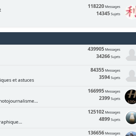
118220
Messages
t
14345
Sujets
439905
Messages
34266
Sujets
84355
Messages
3594
Sujets
tiques et astuces
166995
Messages
2399
Sujets
hotojournalisme...
125102
Messages
4899
Sujets
aphique...
136656
Messages