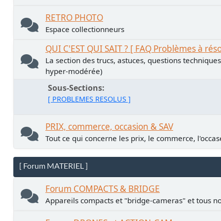
RETRO PHOTO
Espace collectionneurs
QUI C'EST QUI SAIT ? [ FAQ Problèmes à rés
La section des trucs, astuces, questions technique
hyper-modérée)
Sous-Sections
[ PROBLEMES RESOLUS ]
PRIX, commerce, occasion & SAV
Tout ce qui concerne les prix, le commerce, l'occase
[ Forum MATERIEL ]
Forum COMPACTS & BRIDGE
Appareils compacts et "bridge-cameras" et tous no