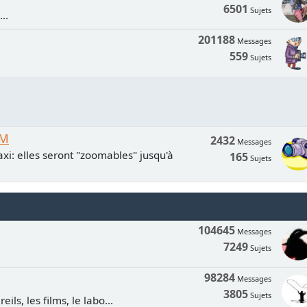
6501
Sujets
..
201188
Messages
559
Sujets
UM
2432
Messages
xi: elles seront "zoomables" jusqu'à
165
Sujets
104645
Messages
7249
Sujets
98284
Messages
3805
Sujets
ls, les films, le labo...