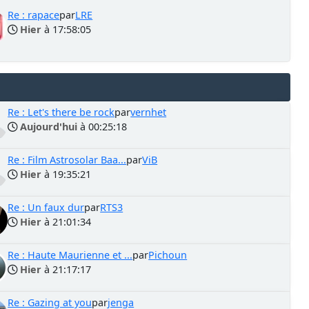
Re : rapace
par
LRE
Hier
à 17:58:05
Re : Let's there be rock
par
vernhet
Aujourd'hui
à 00:25:18
Re : Film Astrosolar Baa...
par
ViB
Hier
à 19:35:21
Re : Un faux dur
par
RTS3
Hier
à 21:01:34
Re : Haute Maurienne et ...
par
Pichoun
Hier
à 21:17:17
Re : Gazing at you
par
jenga