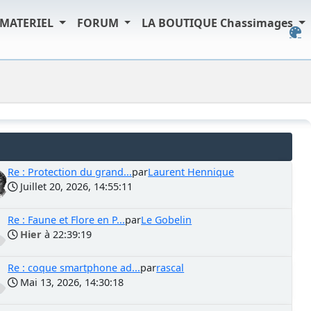
MATERIEL
FORUM
LA BOUTIQUE Chassimages
Re : Protection du grand...
par
Laurent Hennique
Juillet 20, 2026, 14:55:11
Re : Faune et Flore en P...
par
Le Gobelin
Hier
à 22:39:19
Re : coque smartphone ad...
par
rascal
Mai 13, 2026, 14:30:18