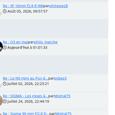
Re : XF 16mm f2.8 R WR
par
philippe28
Août 05, 2026, 09:57:57
Re : Q3 en mai
par
philo_marche
Aujourd'hui
à 01:01:33
Re : Le NX mini au Puy d...
par
psbez3
Juillet 02, 2026, 22:23:21
Re : SIGMA - Les mises à...
par
Mistral75
Juillet 24, 2026, 22:44:19
Re : Sigma 90 mm f/2,8 D...
par
Mistral75