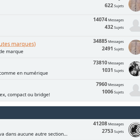
622
Sujets
14074
Messages
432
Sujets
34885
Messages
outes marques)
2491
Sujets
n de marque
73810
Messages
1031
Sujets
e comme en numérique
7960
Messages
1006
Sujets
lex, compact ou bridge!
41208
Messages
2753
Sujets
va dans aucune autre section...