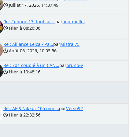
Juillet 17, 2026, 11:37:49
Re : Iphone 17. tout sur...
par
oeufmollet
Hier
à 08:26:06
Re : Alliance Leica - Pa...
par
Mistral75
Août 06, 2026, 10:05:56
Re : 7d1 couplé à un CAN...
par
bruno-v
Hier
à 19:48:16
Re : AF-S Nikkor 105 mm ...
par
Verso92
Hier
à 22:32:56