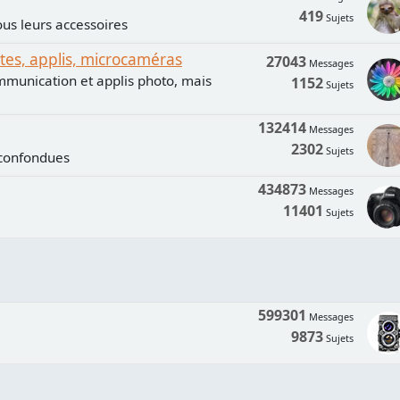
419
Sujets
us leurs accessoires
s, applis, microcaméras
27043
Messages
mmunication et applis photo, mais
1152
Sujets
132414
Messages
2302
Sujets
 confondues
434873
Messages
11401
Sujets
599301
Messages
9873
Sujets