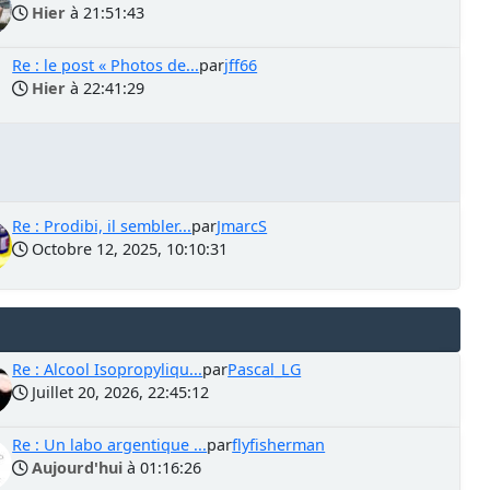
Hier
à 21:51:43
Re : le post « Photos de...
par
jff66
Hier
à 22:41:29
Re : Prodibi, il sembler...
par
JmarcS
Octobre 12, 2025, 10:10:31
Re : Alcool Isopropyliqu...
par
Pascal_LG
Juillet 20, 2026, 22:45:12
Re : Un labo argentique ...
par
flyfisherman
Aujourd'hui
à 01:16:26