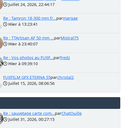
Juillet 24, 2026, 22:44:17
Re : Tamron 18-300 mm f/...
par
margae
Hier
à 13:23:41
Re : TTArtisan AF 50 mm ...
par
Mistral75
Hier
à 23:40:07
Re : Vos photos au FUJIF...
par
fredz
Hier
à 09:39:10
FUJIFILM GFX ETERNA 55
par
christal2
Juillet 15, 2026, 08:06:56
Re : sauvetage carte com...
par
ChatOuille
Juillet 31, 2026, 00:27:15