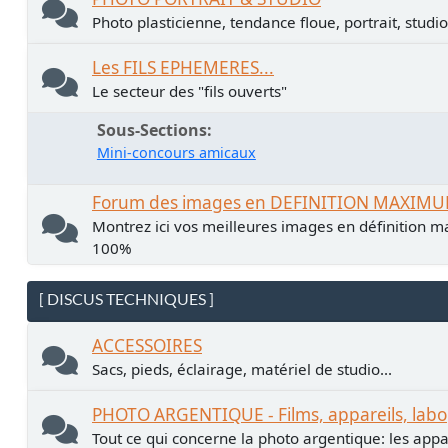
Photo plasticienne, tendance floue, portrait, studio.
Les FILS EPHEMERES...
Le secteur des "fils ouverts"
Sous-Sections
Mini-concours amicaux
Forum des images en DEFINITION MAXIM
Montrez ici vos meilleures images en définition ma
100%
[ DISCUS TECHNIQUES ]
ACCESSOIRES
Sacs, pieds, éclairage, matériel de studio...
PHOTO ARGENTIQUE - Films, appareils, labo
Tout ce qui concerne la photo argentique: les apparei