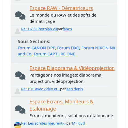
Espace RAW - Dématriceurs
Le monde du RAW et des softs de
dématriçage
Re : DxO Photolab v9
par
fabco
Sous-Sections
Forum CANON DPP
Forum DXO
Forum NIKON NX
and Co
Forum CAPTURE ONE
Espace Diaporama & Vidéoprojection
Partageons nos images: diaporama,
projection, vidéoprojection
Re : PTE avec vidéo et...
par
jean denis
Espace Ecrans, Moniteurs &
Etalonnage
Ecrans, moniteurs, solutions d'étalonnage
Re : Les sondes meurent-...
par
MFloyd