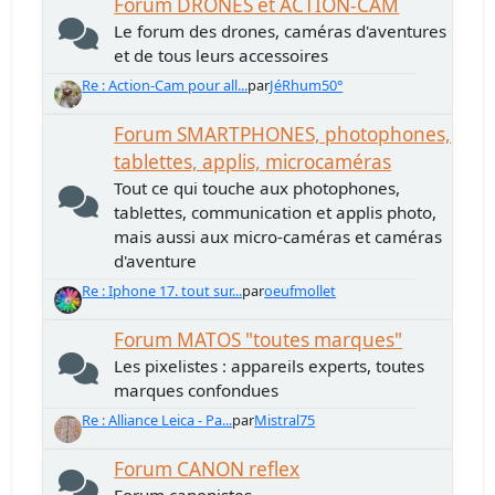
Forum DRONES et ACTION-CAM
Le forum des drones, caméras d'aventures
et de tous leurs accessoires
Re : Action-Cam pour all...
par
JéRhum50°
Forum SMARTPHONES, photophones,
tablettes, applis, microcaméras
Tout ce qui touche aux photophones,
tablettes, communication et applis photo,
mais aussi aux micro-caméras et caméras
d'aventure
Re : Iphone 17. tout sur...
par
oeufmollet
Forum MATOS "toutes marques"
Les pixelistes : appareils experts, toutes
marques confondues
Re : Alliance Leica - Pa...
par
Mistral75
Forum CANON reflex