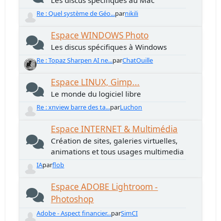
Les discus spécifiques au Mac
Re : Quel système de Géo...
par
nikili
Espace WINDOWS Photo
Les discus spécifiques à Windows
Re : Topaz Sharpen AI ne...
par
ChatOuille
Espace LINUX, Gimp...
Le monde du logiciel libre
Re : xnview barre des ta...
par
Luchon
Espace INTERNET & Multimédia
Création de sites, galeries virtuelles,
animations et tous usages multimedia
IA
par
flob
Espace ADOBE Lightroom -
Photoshop
Adobe - Aspect financier...
par
SimCI