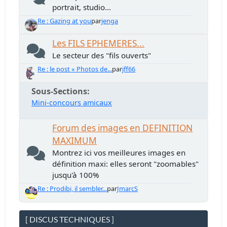
portrait, studio...
Re : Gazing at you
par
jenga
Les FILS EPHEMERES...
Le secteur des "fils ouverts"
Re : le post « Photos de...
par
jff66
Sous-Sections
Mini-concours amicaux
Forum des images en DEFINITION
MAXIMUM
Montrez ici vos meilleures images en
définition maxi: elles seront "zoomables"
jusqu'à 100%
Re : Prodibi, il sembler...
par
JmarcS
[ DISCUS TECHNIQUES ]