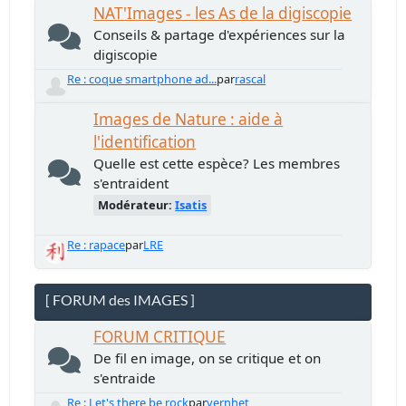
NAT'Images - les As de la digiscopie
Conseils & partage d'expériences sur la
digiscopie
Re : coque smartphone ad...
par
rascal
Images de Nature : aide à
l'identification
Quelle est cette espèce? Les membres
s'entraident
Modérateur:
Isatis
Re : rapace
par
LRE
[ FORUM des IMAGES ]
FORUM CRITIQUE
De fil en image, on se critique et on
s'entraide
Re : Let's there be rock
par
vernhet