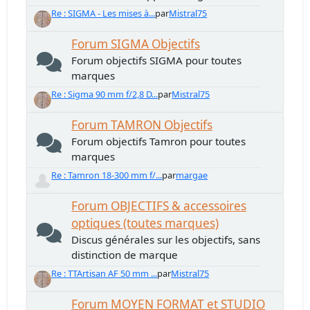
Re : SIGMA - Les mises à...
par
Mistral75
Forum SIGMA Objectifs
Forum objectifs SIGMA pour toutes
marques
Re : Sigma 90 mm f/2,8 D...
par
Mistral75
Forum TAMRON Objectifs
Forum objectifs Tamron pour toutes
marques
Re : Tamron 18-300 mm f/...
par
margae
Forum OBJECTIFS & accessoires
optiques (toutes marques)
Discus générales sur les objectifs, sans
distinction de marque
Re : TTArtisan AF 50 mm ...
par
Mistral75
Forum MOYEN FORMAT et STUDIO