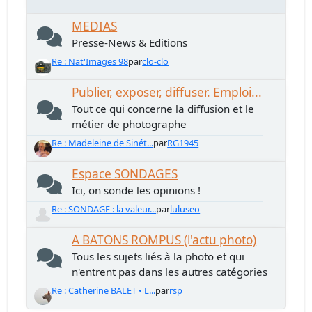
MEDIAS
Presse-News & Editions
Re : Nat'Images 98
par
clo-clo
Publier, exposer, diffuser. Emploi...
Tout ce qui concerne la diffusion et le
métier de photographe
Re : Madeleine de Sinét...
par
RG1945
Espace SONDAGES
Ici, on sonde les opinions !
Re : SONDAGE : la valeur...
par
luluseo
A BATONS ROMPUS (l'actu photo)
Tous les sujets liés à la photo et qui
n'entrent pas dans les autres catégories
Re : Catherine BALET • L...
par
rsp