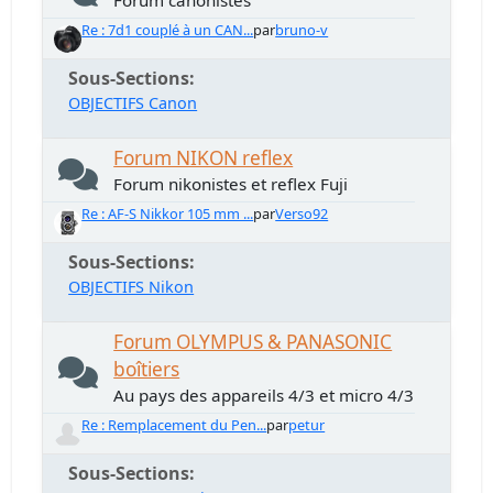
Forum canonistes
Re : 7d1 couplé à un CAN...
par
bruno-v
Sous-Sections
OBJECTIFS Canon
Forum NIKON reflex
Forum nikonistes et reflex Fuji
Re : AF-S Nikkor 105 mm ...
par
Verso92
Sous-Sections
OBJECTIFS Nikon
Forum OLYMPUS & PANASONIC
boîtiers
Au pays des appareils 4/3 et micro 4/3
Re : Remplacement du Pen...
par
petur
Sous-Sections