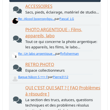
ACCESSOIRES
Sacs, pieds, éclairage, matériel de studio...
Re : Alcool Isopropyliqu...
par
Pascal_LG
PHOTO ARGENTIQUE - Films,
appareils, labo
Tout ce qui concerne la photo argentique:
les appareils, les films, le labo...
Re : Un labo argentique ...
par
flyfisherman
RETRO PHOTO
Espace collectionneurs
Bague Nikon S ==> F
par
Pierre3112
QUI C'EST QUI SAIT ? [ FAQ Problèmes
à résoudre ]
La section des trucs, astuces, questions
techniques et des problèmes résolus