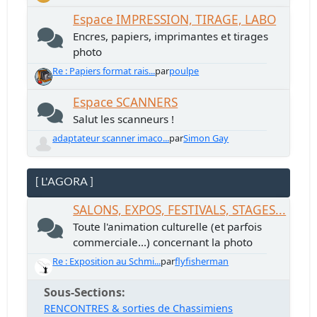
Espace IMPRESSION, TIRAGE, LABO
Encres, papiers, imprimantes et tirages
photo
Re : Papiers format rais...
par
poulpe
Espace SCANNERS
Salut les scanneurs !
adaptateur scanner imaco...
par
Simon Gay
[ L'AGORA ]
SALONS, EXPOS, FESTIVALS, STAGES...
Toute l'animation culturelle (et parfois
commerciale...) concernant la photo
Re : Exposition au Schmi...
par
flyfisherman
Sous-Sections
RENCONTRES & sorties de Chassimiens