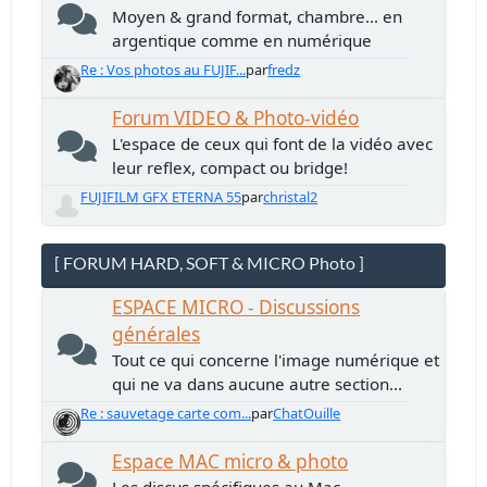
Moyen & grand format, chambre... en
argentique comme en numérique
Re : Vos photos au FUJIF...
par
fredz
Forum VIDEO & Photo-vidéo
L'espace de ceux qui font de la vidéo avec
leur reflex, compact ou bridge!
FUJIFILM GFX ETERNA 55
par
christal2
[ FORUM HARD, SOFT & MICRO Photo ]
ESPACE MICRO - Discussions
générales
Tout ce qui concerne l'image numérique et
qui ne va dans aucune autre section...
Re : sauvetage carte com...
par
ChatOuille
Espace MAC micro & photo