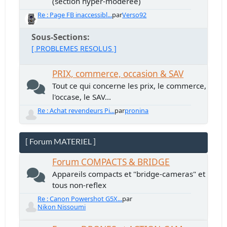
(section hyper-modérée)
Re : Page FB inaccessibl...
par
Verso92
Sous-Sections
[ PROBLEMES RESOLUS ]
PRIX, commerce, occasion & SAV
Tout ce qui concerne les prix, le commerce,
l'occase, le SAV...
Re : Achat revendeurs Pi...
par
pronina
[ Forum MATERIEL ]
Forum COMPACTS & BRIDGE
Appareils compacts et "bridge-cameras" et
tous non-reflex
Re : Canon Powershot G5X...
par
Nikon Nissoumi