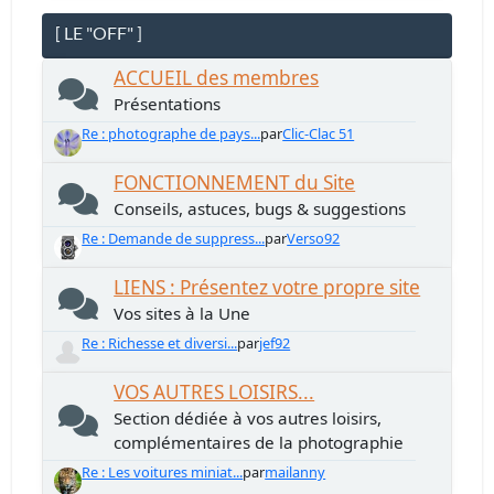
[ LE "OFF" ]
ACCUEIL des membres
Présentations
Re : photographe de pays...
par
Clic-Clac 51
FONCTIONNEMENT du Site
Conseils, astuces, bugs & suggestions
Re : Demande de suppress...
par
Verso92
LIENS : Présentez votre propre site
Vos sites à la Une
Re : Richesse et diversi...
par
jef92
VOS AUTRES LOISIRS...
Section dédiée à vos autres loisirs,
complémentaires de la photographie
Re : Les voitures miniat...
par
mailanny