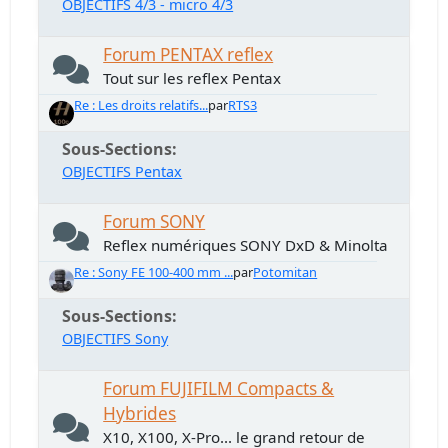
OBJECTIFS 4/3 - micro 4/3
Forum PENTAX reflex
Tout sur les reflex Pentax
Re : Les droits relatifs...
par
RTS3
Sous-Sections
OBJECTIFS Pentax
Forum SONY
Reflex numériques SONY DxD & Minolta
Re : Sony FE 100-400 mm ...
par
Potomitan
Sous-Sections
OBJECTIFS Sony
Forum FUJIFILM Compacts &
Hybrides
X10, X100, X-Pro... le grand retour de