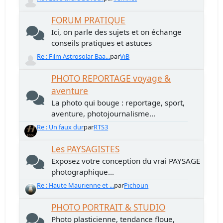
FORUM PRATIQUE
Ici, on parle des sujets et on échange
conseils pratiques et astuces
Re : Film Astrosolar Baa...
par
ViB
PHOTO REPORTAGE voyage &
aventure
La photo qui bouge : reportage, sport,
aventure, photojournalisme...
Re : Un faux dur
par
RTS3
Les PAYSAGISTES
Exposez votre conception du vrai PAYSAGE
photographique...
Re : Haute Maurienne et ...
par
Pichoun
PHOTO PORTRAIT & STUDIO
Photo plasticienne, tendance floue,