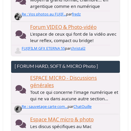
argentique comme en numérique
Re : Vos photos au FUJIF...
par
fredz
Forum VIDEO & Photo-vidéo
L'espace de ceux qui font de la vidéo avec
leur reflex, compact ou bridge!
FUJIFILM GFX ETERNA 55
par
christal2
[ FORUM HARD, SOFT & MICRO Photo ]
ESPACE MICRO - Discussions
générales
Tout ce qui concerne l'image numérique et
qui ne va dans aucune autre section...
Re : sauvetage carte com...
par
ChatOuille
Espace MAC micro & photo
Les discus spécifiques au Mac