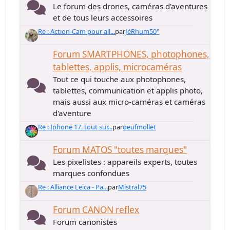
Le forum des drones, caméras d'aventures
et de tous leurs accessoires
Re : Action-Cam pour all...
par
JéRhum50°
Forum SMARTPHONES, photophones,
tablettes, applis, microcaméras
Tout ce qui touche aux photophones,
tablettes, communication et applis photo,
mais aussi aux micro-caméras et caméras
d'aventure
Re : Iphone 17. tout sur...
par
oeufmollet
Forum MATOS "toutes marques"
Les pixelistes : appareils experts, toutes
marques confondues
Re : Alliance Leica - Pa...
par
Mistral75
Forum CANON reflex
Forum canonistes