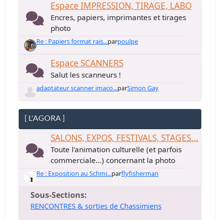
Espace IMPRESSION, TIRAGE, LABO
Encres, papiers, imprimantes et tirages
photo
Re : Papiers format rais...
par
poulpe
Espace SCANNERS
Salut les scanneurs !
adaptateur scanner imaco...
par
Simon Gay
[ L'AGORA ]
SALONS, EXPOS, FESTIVALS, STAGES...
Toute l'animation culturelle (et parfois
commerciale...) concernant la photo
Re : Exposition au Schmi...
par
flyfisherman
Sous-Sections
RENCONTRES & sorties de Chassimiens