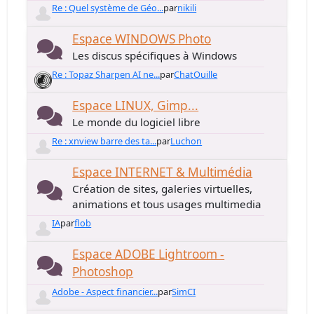
Re : Quel système de Géo...
par
nikili
Espace WINDOWS Photo
Les discus spécifiques à Windows
Re : Topaz Sharpen AI ne...
par
ChatOuille
Espace LINUX, Gimp...
Le monde du logiciel libre
Re : xnview barre des ta...
par
Luchon
Espace INTERNET & Multimédia
Création de sites, galeries virtuelles,
animations et tous usages multimedia
IA
par
flob
Espace ADOBE Lightroom -
Photoshop
Adobe - Aspect financier...
par
SimCI