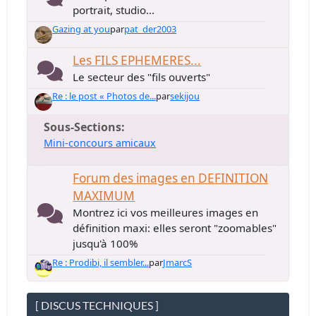
portrait, studio...
Gazing at you
par
pat_der2003
Les FILS EPHEMERES...
Le secteur des "fils ouverts"
Re : le post « Photos de...
par
sekijou
Sous-Sections
Mini-concours amicaux
Forum des images en DEFINITION
MAXIMUM
Montrez ici vos meilleures images en
définition maxi: elles seront "zoomables"
jusqu'à 100%
Re : Prodibi, il sembler...
par
JmarcS
[ DISCUS TECHNIQUES ]