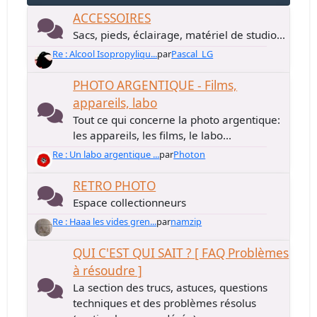
ACCESSOIRES
Sacs, pieds, éclairage, matériel de studio...
Re : Alcool Isopropyliqu...
par
Pascal_LG
PHOTO ARGENTIQUE - Films,
appareils, labo
Tout ce qui concerne la photo argentique:
les appareils, les films, le labo...
Re : Un labo argentique ...
par
Photon
RETRO PHOTO
Espace collectionneurs
Re : Haaa les vides gren...
par
namzip
QUI C'EST QUI SAIT ? [ FAQ Problèmes
à résoudre ]
La section des trucs, astuces, questions
techniques et des problèmes résolus