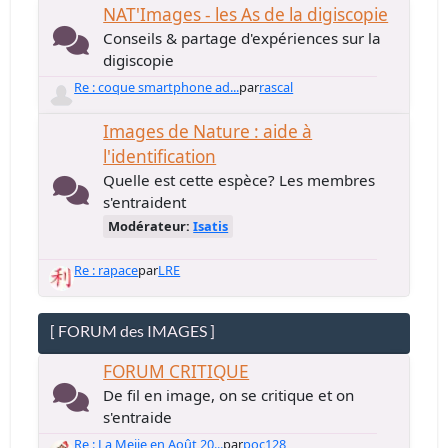
NAT'Images - les As de la digiscopie
Conseils & partage d'expériences sur la
digiscopie
Re : coque smartphone ad...
par
rascal
Images de Nature : aide à
l'identification
Quelle est cette espèce? Les membres
s'entraident
Modérateur:
Isatis
Re : rapace
par
LRE
[ FORUM des IMAGES ]
FORUM CRITIQUE
De fil en image, on se critique et on
s'entraide
Re : La Meije en Août 20...
par
poc128