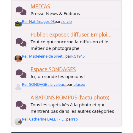
MEDIAS
Presse-News & Editions
Re : Nat'Images 98
par
clo-clo
Publier, exposer, diffuser. Emploi...
Tout ce qui concerne la diffusion et le
métier de photographe
Re : Madeleine de Sinét...
par
RG1945
Espace SONDAGES
Ici, on sonde les opinions !
Re : SONDAGE : la valeur...
par
luluseo
A BATONS ROMPUS (l'actu photo)
Tous les sujets liés à la photo et qui
n'entrent pas dans les autres catégories
Re : Catherine BALET • L...
par
rsp