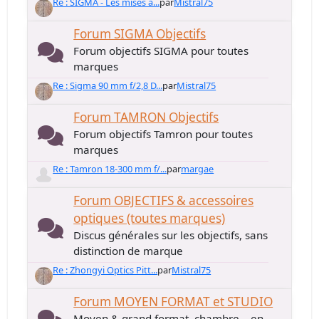
Re : SIGMA - Les mises à...
par
Mistral75
Forum SIGMA Objectifs
Forum objectifs SIGMA pour toutes
marques
Re : Sigma 90 mm f/2,8 D...
par
Mistral75
Forum TAMRON Objectifs
Forum objectifs Tamron pour toutes
marques
Re : Tamron 18-300 mm f/...
par
margae
Forum OBJECTIFS & accessoires
optiques (toutes marques)
Discus générales sur les objectifs, sans
distinction de marque
Re : Zhongyi Optics Pitt...
par
Mistral75
Forum MOYEN FORMAT et STUDIO
Moyen & grand format, chambre... en