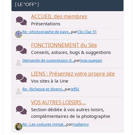
[ LE "OFF" ]
ACCUEIL des membres
Présentations
Re : photographe de pays...
par
Clic-Clac 51
FONCTIONNEMENT du Site
Conseils, astuces, bugs & suggestions
Demande de suppression d...
par
jose.guegan
LIENS : Présentez votre propre site
Vos sites à la Une
Re : Richesse et diversi...
par
jef92
VOS AUTRES LOISIRS...
Section dédiée à vos autres loisirs,
complémentaires de la photographie
Re : Les voitures miniat...
par
mailanny