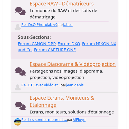
Espace RAW - Dématriceurs
Le monde du RAW et des softs de
dématriçage
Re : DxO Photolab v9
par
fabco
Sous-Sections
Forum CANON DPP
Forum DXO
Forum NIKON NX
and Co
Forum CAPTURE ONE
Espace Diaporama & Vidéoprojection
Partageons nos images: diaporama,
projection, vidéoprojection
Re : PTE avec vidéo et...
par
jean denis
Espace Ecrans, Moniteurs &
Etalonnage
Ecrans, moniteurs, solutions d'étalonnage
Re : Les sondes meurent-...
par
MFloyd