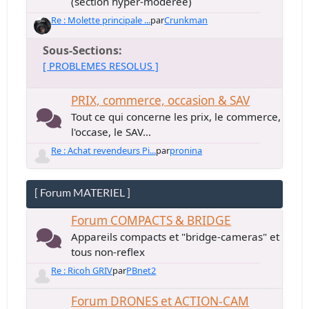
(section hyper-modérée)
Re : Molette principale ...
par
Crunkman
Sous-Sections
[ PROBLEMES RESOLUS ]
PRIX, commerce, occasion & SAV
Tout ce qui concerne les prix, le commerce,
l'occase, le SAV...
Re : Achat revendeurs Pi...
par
pronina
[ Forum MATERIEL ]
Forum COMPACTS & BRIDGE
Appareils compacts et "bridge-cameras" et
tous non-reflex
Re : Ricoh GRIV
par
PBnet2
Forum DRONES et ACTION-CAM