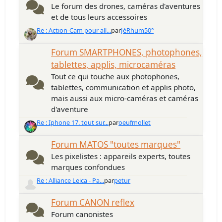
Le forum des drones, caméras d'aventures
et de tous leurs accessoires
Re : Action-Cam pour all...
par
JéRhum50°
Forum SMARTPHONES, photophones,
tablettes, applis, microcaméras
Tout ce qui touche aux photophones,
tablettes, communication et applis photo,
mais aussi aux micro-caméras et caméras
d'aventure
Re : Iphone 17. tout sur...
par
oeufmollet
Forum MATOS "toutes marques"
Les pixelistes : appareils experts, toutes
marques confondues
Re : Alliance Leica - Pa...
par
petur
Forum CANON reflex
Forum canonistes