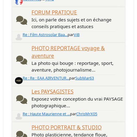
FORUM PRATIQUE
Ici, on parle des sujets et on échange
conseils pratiques et astuces
Re : Film Astrosolar Baa...
par
ViB
PHOTO REPORTAGE voyage &
aventure
La photo qui bouge : reportage, sport,
aventure, photojournalisme...
Re : Re : EAA AIRVENTUR...
par
SubMar63
Les PAYSAGISTES
Exposez votre conception du vrai PAYSAGE
photographique...
Re : Haute Maurienne et ...
par
ChrisMrX05
PHOTO PORTRAIT & STUDIO
Photo plasticienne, tendance floue,