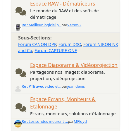
Espace RAW - Dématriceurs
Le monde du RAW et des softs de
dématriçage
Re : Meilleur logiciel p...
par
Verso92
Sous-Sections
Forum CANON DPP
Forum DXO
Forum NIKON NX
and Co
Forum CAPTURE ONE
Espace Diaporama & Vidéoprojection
Partageons nos images: diaporama,
projection, vidéoprojection
Re : PTE avec vidéo et...
par
jean denis
Espace Ecrans, Moniteurs &
Etalonnage
Ecrans, moniteurs, solutions d'étalonnage
Re : Les sondes meurent-...
par
MFloyd