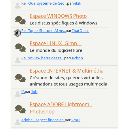
Re : Quel système de Géo...
par
nikili
Espace WINDOWS Photo
Les discus spécifiques à Windows
Re : Topaz Sharpen AI ne...
par
ChatOuille
Espace LINUX, Gimp...
Le monde du logiciel libre
Re : xnview barre des ta...
par
Luchon
Espace INTERNET & Multimédia
Création de sites, galeries virtuelles,
animations et tous usages multimedia
IA
par
flob
Espace ADOBE Lightroom -
Photoshop
Adobe - Aspect financier...
par
SimCI