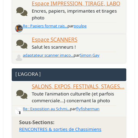
Espace IMPRESSION, TIRAGE, LABO
Encres, papiers, imprimantes et tirages
photo
Re : Papiers format rais...
par
poulpe
Espace SCANNERS
Salut les scanneurs !
adaptateur scanner imaco...
par
Simon Gay
[ L'AGORA ]
SALONS, EXPOS, FESTIVALS, STAGES...
Toute l'animation culturelle (et parfois
commerciale...) concernant la photo
Re : Exposition au Schmi...
par
flyfisherman
Sous-Sections
RENCONTRES & sorties de Chassimiens