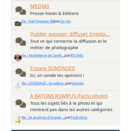
MEDIAS
Presse-News & Editions
Re : Nat'Images 98
par
clo-clo
Publier, exposer, diffuser. Emploi...
Tout ce qui concerne la diffusion et le
métier de photographe
Re : Madeleine de Sinét...
par
RG1945
Espace SONDAGES
Ici, on sonde les opinions !
Re : SONDAGE : la valeur...
par
luluseo
A BATONS ROMPUS (l'actu photo)
Tous les sujets liés à la photo et qui
n'entrent pas dans les autres catégories
Re : IA analyse d'image ...
par
Pedrolino