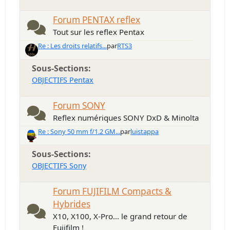
Forum PENTAX reflex
Tout sur les reflex Pentax
Re : Les droits relatifs...
par
RTS3
Sous-Sections
OBJECTIFS Pentax
Forum SONY
Reflex numériques SONY DxD & Minolta
Re : Sony 50 mm f/1.2 GM...
par
luistappa
Sous-Sections
OBJECTIFS Sony
Forum FUJIFILM Compacts &
Hybrides
X10, X100, X-Pro... le grand retour de
Fujifilm !