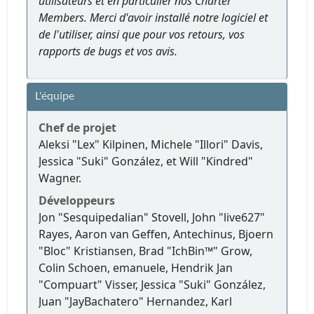
utilisateurs et en particulier nos Charter
Members. Merci d'avoir installé notre logiciel et
de l'utiliser, ainsi que pour vos retours, vos
rapports de bugs et vos avis.
L'équipe
Chef de projet
Aleksi "Lex" Kilpinen, Michele "Illori" Davis,
Jessica "Suki" González, et Will "Kindred"
Wagner.
Développeurs
Jon "Sesquipedalian" Stovell, John "live627"
Rayes, Aaron van Geffen, Antechinus, Bjoern
"Bloc" Kristiansen, Brad "IchBin™" Grow,
Colin Schoen, emanuele, Hendrik Jan
"Compuart" Visser, Jessica "Suki" González,
Juan "JayBachatero" Hernandez, Karl