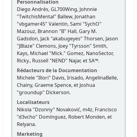
Personnalisation
Diego Andrés, GL700Wing, Johnnie
"TwitchisMental" Ballew, Jonathan
"vbgamer45" Valentin, Sami "SychO"
Mazouz, Brannon "B" Hall, Gary M.
Gadsdon, Jack "akabugeyes" Thorsen, Jason
"JBlaze" Clemons, Joey "Tyrsson" Smith,
Kays, Michael "Mick." Gomez, NanoSector,
Ricky., Russell "NEND" Najar, et SA™.
Rédacteurs de la Documentation
Michele "Illori" Davis, Irisado, AngelinaBelle,
Chainy, Graeme Spence, et Joshua
"groundup" Dickerson.
Localisateurs
Nikola "Dzonny" Novaković, m4z, Francisco
"d3vcho" Domínguez, Robert Monden, et
Relyana.
Marketing