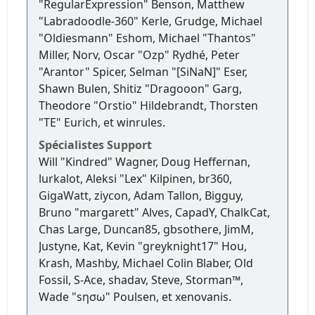
"RegularExpression" Benson, Matthew
"Labradoodle-360" Kerle, Grudge, Michael
"Oldiesmann" Eshom, Michael "Thantos"
Miller, Norv, Oscar "Ozp" Rydhé, Peter
"Arantor" Spicer, Selman "[SiNaN]" Eser,
Shawn Bulen, Shitiz "Dragooon" Garg,
Theodore "Orstio" Hildebrandt, Thorsten
"TE" Eurich, et winrules.
Spécialistes Support
Will "Kindred" Wagner, Doug Heffernan,
lurkalot, Aleksi "Lex" Kilpinen, br360,
GigaWatt, ziycon, Adam Tallon, Bigguy,
Bruno "margarett" Alves, CapadY, ChalkCat,
Chas Large, Duncan85, gbsothere, JimM,
Justyne, Kat, Kevin "greyknight17" Hou,
Krash, Mashby, Michael Colin Blaber, Old
Fossil, S-Ace, shadav, Steve, Storman™,
Wade "sησω" Poulsen, et xenovanis.