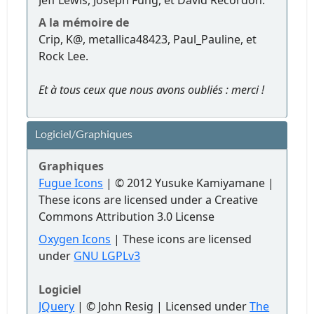
Jeff Lewis, Joseph Fung, et David Recordon.
A la mémoire de
Crip, K@, metallica48423, Paul_Pauline, et
Rock Lee.
Et à tous ceux que nous avons oubliés : merci !
Logiciel/Graphiques
Graphiques
Fugue Icons
| © 2012 Yusuke Kamiyamane |
These icons are licensed under a Creative
Commons Attribution 3.0 License
Oxygen Icons
| These icons are licensed
under
GNU LGPLv3
Logiciel
JQuery
| © John Resig | Licensed under
The