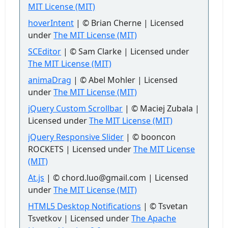
MIT License (MIT)
hoverIntent
| © Brian Cherne | Licensed
under
The MIT License (MIT)
SCEditor
| © Sam Clarke | Licensed under
The MIT License (MIT)
animaDrag
| © Abel Mohler | Licensed
under
The MIT License (MIT)
jQuery Custom Scrollbar
| © Maciej Zubala |
Licensed under
The MIT License (MIT)
jQuery Responsive Slider
| © booncon
ROCKETS | Licensed under
The MIT License
(MIT)
At.js
| © chord.luo@gmail.com | Licensed
under
The MIT License (MIT)
HTML5 Desktop Notifications
| © Tsvetan
Tsvetkov | Licensed under
The Apache