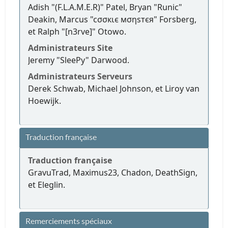
Adish "(F.L.A.M.E.R)" Patel, Bryan "Runic"
Deakin, Marcus "cσσкιє мσηѕтєя" Forsberg,
et Ralph "[n3rve]" Otowo.
Administrateurs Site
Jeremy "SleePy" Darwood.
Administrateurs Serveurs
Derek Schwab, Michael Johnson, et Liroy van
Hoewijk.
Traduction française
Traduction française
GravuTrad, Maximus23, Chadon, DeathSign,
et Eleglin.
Remerciements spéciaux