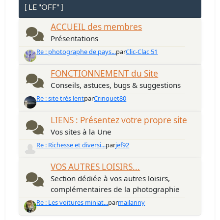
[ LE "OFF" ]
ACCUEIL des membres
Présentations
Re : photographe de pays...
par
Clic-Clac 51
FONCTIONNEMENT du Site
Conseils, astuces, bugs & suggestions
Re : site très lent
par
Crinquet80
LIENS : Présentez votre propre site
Vos sites à la Une
Re : Richesse et diversi...
par
jef92
VOS AUTRES LOISIRS...
Section dédiée à vos autres loisirs,
complémentaires de la photographie
Re : Les voitures miniat...
par
mailanny