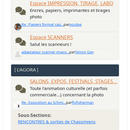
Espace IMPRESSION, TIRAGE, LABO
Encres, papiers, imprimantes et tirages
photo
Re : Papiers format rais...
par
poulpe
Espace SCANNERS
Salut les scanneurs !
adaptateur scanner imaco...
par
Simon Gay
[ L'AGORA ]
SALONS, EXPOS, FESTIVALS, STAGES...
Toute l'animation culturelle (et parfois
commerciale...) concernant la photo
Re : Exposition au Schmi...
par
flyfisherman
Sous-Sections
RENCONTRES & sorties de Chassimiens