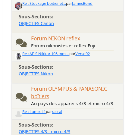
Re : Stockage boitier et...
par
JamesBond
Sous-Sections
OBJECTIFS Canon
Forum NIKON reflex
Forum nikonistes et reflex Fuji
Re : AF-S Nikkor 105 mm ...
par
Verso92
Sous-Sections
OBJECTIFS Nikon
Forum OLYMPUS & PANASONIC
boîtiers
Au pays des appareils 4/3 et micro 4/3
Re : Lumix L1
par
rascal
Sous-Sections
OBJECTIFS 4/3 - micro 4/3