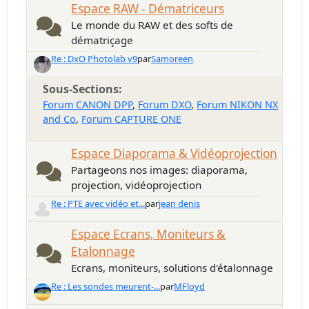
Espace RAW - Dématriceurs
Le monde du RAW et des softs de
dématriçage
Re : DxO Photolab v9
par
Samoreen
Sous-Sections
Forum CANON DPP
Forum DXO
Forum NIKON NX
and Co
Forum CAPTURE ONE
Espace Diaporama & Vidéoprojection
Partageons nos images: diaporama,
projection, vidéoprojection
Re : PTE avec vidéo et...
par
jean denis
Espace Ecrans, Moniteurs &
Etalonnage
Ecrans, moniteurs, solutions d'étalonnage
Re : Les sondes meurent-...
par
MFloyd