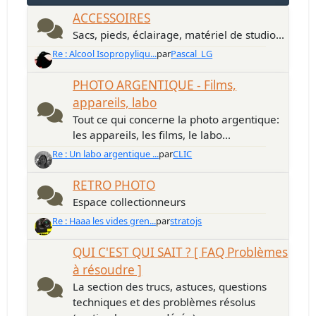
ACCESSOIRES
Sacs, pieds, éclairage, matériel de studio...
Re : Alcool Isopropyliqu...
par
Pascal_LG
PHOTO ARGENTIQUE - Films,
appareils, labo
Tout ce qui concerne la photo argentique:
les appareils, les films, le labo...
Re : Un labo argentique ...
par
CLIC
RETRO PHOTO
Espace collectionneurs
Re : Haaa les vides gren...
par
stratojs
QUI C'EST QUI SAIT ? [ FAQ Problèmes
à résoudre ]
La section des trucs, astuces, questions
techniques et des problèmes résolus