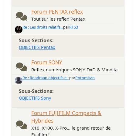
Forum PENTAX reflex
Tout sur les reflex Pentax
Re : Les droits relatifs...
par
RTS3
Sous-Sections
OBJECTIFS Pentax
Forum SONY
Reflex numériques SONY DxD & Minolta
Re : Roadmap objectifs e...
par
Potomitan
Sous-Sections
OBJECTIFS Sony
Forum FUJIFILM Compacts &
Hybrides
X10, X100, X-Pro... le grand retour de
Fujifilm !