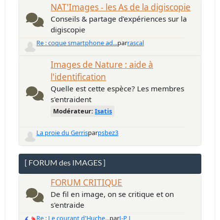
NAT'Images - les As de la digiscopie
Conseils & partage d'expériences sur la
digiscopie
Re : coque smartphone ad...
par
rascal
Images de Nature : aide à
l'identification
Quelle est cette espèce? Les membres
s'entraident
Modérateur:
Isatis
La proie du Gerris
par
psbez3
[ FORUM des IMAGES ]
FORUM CRITIQUE
De fil en image, on se critique et on
s'entraide
Re : Le courant d'Huche...
par
J-P L