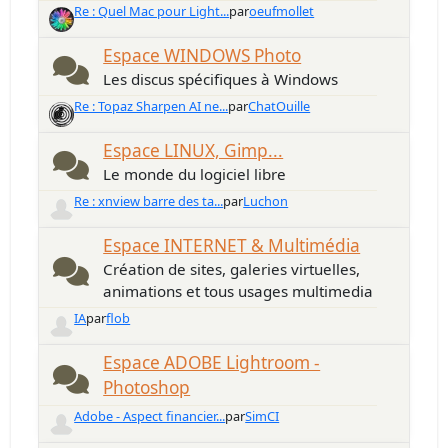
Re : Quel Mac pour Light...
par
oeufmollet
Espace WINDOWS Photo
Les discus spécifiques à Windows
Re : Topaz Sharpen AI ne...
par
ChatOuille
Espace LINUX, Gimp...
Le monde du logiciel libre
Re : xnview barre des ta...
par
Luchon
Espace INTERNET & Multimédia
Création de sites, galeries virtuelles,
animations et tous usages multimedia
IA
par
flob
Espace ADOBE Lightroom -
Photoshop
Adobe - Aspect financier...
par
SimCI