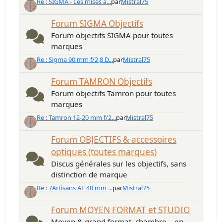
Re : SIGMA - Les mises à...
par
Mistral75
Forum SIGMA Objectifs
Forum objectifs SIGMA pour toutes
marques
Re : Sigma 90 mm f/2,8 D...
par
Mistral75
Forum TAMRON Objectifs
Forum objectifs Tamron pour toutes
marques
Re : Tamron 12-20 mm f/2...
par
Mistral75
Forum OBJECTIFS & accessoires
optiques (toutes marques)
Discus générales sur les objectifs, sans
distinction de marque
Re : 7Artisans AF 40 mm ...
par
Mistral75
Forum MOYEN FORMAT et STUDIO
Moyen & grand format, chambre... en