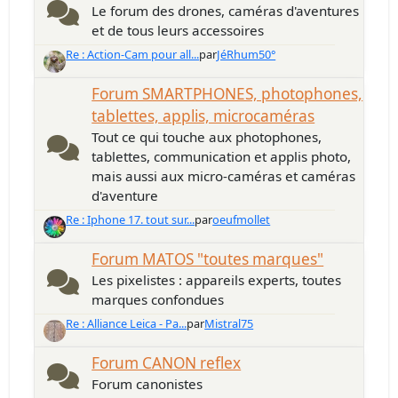
Le forum des drones, caméras d'aventures
et de tous leurs accessoires
Re : Action-Cam pour all...
par
JéRhum50°
Forum SMARTPHONES, photophones,
tablettes, applis, microcaméras
Tout ce qui touche aux photophones,
tablettes, communication et applis photo,
mais aussi aux micro-caméras et caméras
d'aventure
Re : Iphone 17. tout sur...
par
oeufmollet
Forum MATOS "toutes marques"
Les pixelistes : appareils experts, toutes
marques confondues
Re : Alliance Leica - Pa...
par
Mistral75
Forum CANON reflex
Forum canonistes