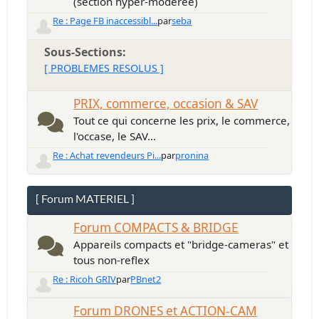
(section hyper-modérée)
Re : Page FB inaccessibl...
par
seba
Sous-Sections
[ PROBLEMES RESOLUS ]
PRIX, commerce, occasion & SAV
Tout ce qui concerne les prix, le commerce,
l'occase, le SAV...
Re : Achat revendeurs Pi...
par
pronina
[ Forum MATERIEL ]
Forum COMPACTS & BRIDGE
Appareils compacts et "bridge-cameras" et
tous non-reflex
Re : Ricoh GRIV
par
PBnet2
Forum DRONES et ACTION-CAM