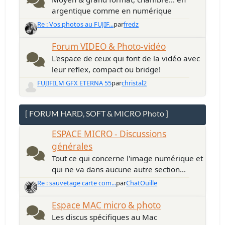
argentique comme en numérique
Re : Vos photos au FUJIF...
par
fredz
Forum VIDEO & Photo-vidéo
L'espace de ceux qui font de la vidéo avec
leur reflex, compact ou bridge!
FUJIFILM GFX ETERNA 55
par
christal2
[ FORUM HARD, SOFT & MICRO Photo ]
ESPACE MICRO - Discussions
générales
Tout ce qui concerne l'image numérique et
qui ne va dans aucune autre section...
Re : sauvetage carte com...
par
ChatOuille
Espace MAC micro & photo
Les discus spécifiques au Mac