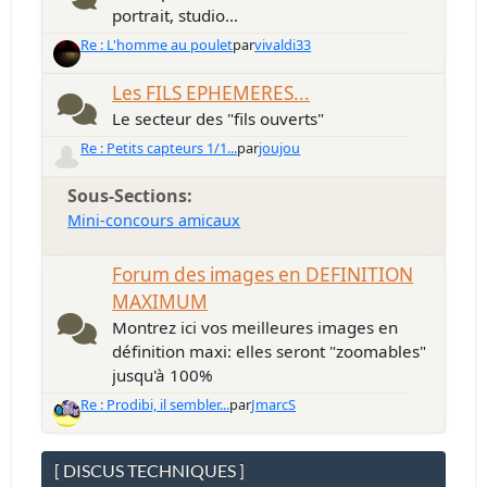
portrait, studio...
Re : L'homme au poulet
par
vivaldi33
Les FILS EPHEMERES...
Le secteur des "fils ouverts"
Re : Petits capteurs 1/1...
par
joujou
Sous-Sections
Mini-concours amicaux
Forum des images en DEFINITION
MAXIMUM
Montrez ici vos meilleures images en
définition maxi: elles seront "zoomables"
jusqu'à 100%
Re : Prodibi, il sembler...
par
JmarcS
[ DISCUS TECHNIQUES ]