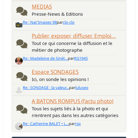
MEDIAS
Presse-News & Editions
Re : Nat'Images 98
par
clo-clo
Publier, exposer, diffuser. Emploi...
Tout ce qui concerne la diffusion et le
métier de photographe
Re : Madeleine de Sinét...
par
RG1945
Espace SONDAGES
Ici, on sonde les opinions !
Re : SONDAGE : la valeur...
par
luluseo
A BATONS ROMPUS (l'actu photo)
Tous les sujets liés à la photo et qui
n'entrent pas dans les autres catégories
Re : Catherine BALET • L...
par
rsp