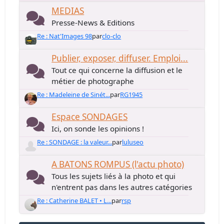
MEDIAS
Presse-News & Editions
Re : Nat'Images 98
par
clo-clo
Publier, exposer, diffuser. Emploi...
Tout ce qui concerne la diffusion et le
métier de photographe
Re : Madeleine de Sinét...
par
RG1945
Espace SONDAGES
Ici, on sonde les opinions !
Re : SONDAGE : la valeur...
par
luluseo
A BATONS ROMPUS (l'actu photo)
Tous les sujets liés à la photo et qui
n'entrent pas dans les autres catégories
Re : Catherine BALET • L...
par
rsp