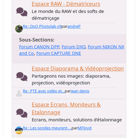
Espace RAW - Dématriceurs
Le monde du RAW et des softs de
dématriçage
Re : DxO Photolab v9
par
andreP
Sous-Sections
Forum CANON DPP
Forum DXO
Forum NIKON NX
and Co
Forum CAPTURE ONE
Espace Diaporama & Vidéoprojection
Partageons nos images: diaporama,
projection, vidéoprojection
Re : PTE avec vidéo et...
par
jean denis
Espace Ecrans, Moniteurs &
Etalonnage
Ecrans, moniteurs, solutions d'étalonnage
Re : Les sondes meurent-...
par
MFloyd