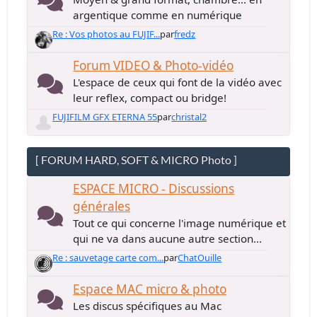
argentique comme en numérique
Re : Vos photos au FUJIF...
par
fredz
Forum VIDEO & Photo-vidéo
L'espace de ceux qui font de la vidéo avec
leur reflex, compact ou bridge!
FUJIFILM GFX ETERNA 55
par
christal2
[ FORUM HARD, SOFT & MICRO Photo ]
ESPACE MICRO - Discussions
générales
Tout ce qui concerne l'image numérique et
qui ne va dans aucune autre section...
Re : sauvetage carte com...
par
ChatOuille
Espace MAC micro & photo
Les discus spécifiques au Mac