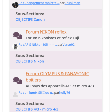
Re : Changement molette ...
par
Crunkman
Sous-Sections
OBJECTIFS Canon
Forum NIKON reflex
Forum nikonistes et reflex Fuji
Re : AF-S Nikkor 105 mm ...
par
Verso92
Sous-Sections
OBJECTIFS Nikon
Forum OLYMPUS & PANASONIC
boîtiers
Au pays des appareils 4/3 et micro 4/3
Re : un lumix S5 II ou u...
par
holly76
Sous-Sections
OBJECTIFS 4/3 - micro 4/3