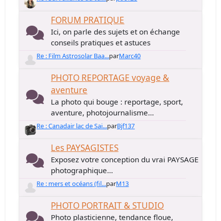
FORUM PRATIQUE
Ici, on parle des sujets et on échange
conseils pratiques et astuces
Re : Film Astrosolar Baa...
par
Marc40
PHOTO REPORTAGE voyage &
aventure
La photo qui bouge : reportage, sport,
aventure, photojournalisme...
Re : Canadair lac de Sai...
par
Bjf137
Les PAYSAGISTES
Exposez votre conception du vrai PAYSAGE
photographique...
Re : mers et océans (fil...
par
M13
PHOTO PORTRAIT & STUDIO
Photo plasticienne, tendance floue,