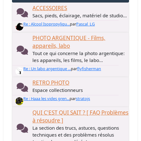
ACCESSOIRES
Sacs, pieds, éclairage, matériel de studio...
Re : Alcool Isopropyliqu...
par
Pascal_LG
PHOTO ARGENTIQUE - Films,
appareils, labo
Tout ce qui concerne la photo argentique:
les appareils, les films, le labo...
Re : Un labo argentique ...
par
flyfisherman
RETRO PHOTO
Espace collectionneurs
Re : Haaa les vides gren...
par
stratojs
QUI C'EST QUI SAIT ? [ FAQ Problèmes
à résoudre ]
La section des trucs, astuces, questions
techniques et des problèmes résolus