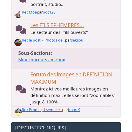
portrait, studio...
Re : Môa
par
poc128
Les FILS EPHEMERES...
Le secteur des "fils ouverts"
Re : le post « Photos de...
par
sekijou
Sous-Sections
Mini-concours amicaux
Forum des images en DEFINITION
MAXIMUM
Montrez ici vos meilleures images en
définition maxi: elles seront "zoomables"
jusqu'à 100%
Re : Prodibi, il sembler...
par
JmarcS
[ DISCUS TECHNIQUES ]