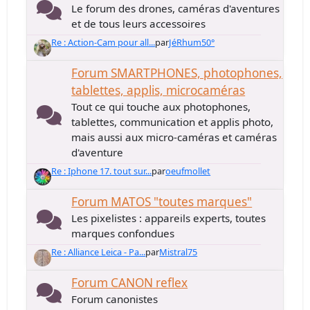
Le forum des drones, caméras d'aventures
et de tous leurs accessoires
Re : Action-Cam pour all...
par
JéRhum50°
Forum SMARTPHONES, photophones,
tablettes, applis, microcaméras
Tout ce qui touche aux photophones,
tablettes, communication et applis photo,
mais aussi aux micro-caméras et caméras
d'aventure
Re : Iphone 17. tout sur...
par
oeufmollet
Forum MATOS "toutes marques"
Les pixelistes : appareils experts, toutes
marques confondues
Re : Alliance Leica - Pa...
par
Mistral75
Forum CANON reflex
Forum canonistes