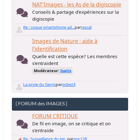
NAT'Images - les As de la digiscopie
Conseils & partage d'expériences sur la
digiscopie
Re : coque smartphone ad...
par
rascal
Images de Nature : aide à
l'identification
Quelle est cette espèce? Les membres
s'entraident
Modérateur:
Isatis
La proie du Gerris
par
psbez3
[ FORUM des IMAGES ]
FORUM CRITIQUE
De fil en image, on se critique et on
s'entraide
Re : Surveillance du ter...
par
poc128