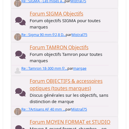
Re : SIGMA - Les mises à...
par
Mistral75
Forum SIGMA Objectifs
Forum objectifs SIGMA pour toutes
marques
Re : Sigma 90 mm f/2,8 D...
par
Mistral75
Forum TAMRON Objectifs
Forum objectifs Tamron pour toutes
marques
Re : Tamron 18-300 mm f/...
par
margae
Forum OBJECTIFS & accessoires
optiques (toutes marques)
Discus générales sur les objectifs, sans
distinction de marque
Re : 7Artisans AF 40 mm ...
par
Mistral75
Forum MOYEN FORMAT et STUDIO
Moyen & grand format, chambre... en