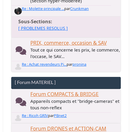
(section hyper-modérée)
Re : Molette principale ...
par
Crunkman
Sous-Sections
[ PROBLEMES RESOLUS ]
PRIX, commerce, occasion & SAV
Tout ce qui concerne les prix, le commerce,
l'occase, le SAV...
Re : Achat revendeurs Pi...
par
pronina
[ Forum MATERIEL ]
Forum COMPACTS & BRIDGE
Appareils compacts et "bridge-cameras" et
tous non-reflex
Re : Ricoh GRIV
par
PBnet2
Forum DRONES et ACTION-CAM