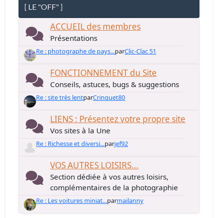
[ LE "OFF" ]
ACCUEIL des membres
Présentations
Re : photographe de pays...
par
Clic-Clac 51
FONCTIONNEMENT du Site
Conseils, astuces, bugs & suggestions
Re : site très lent
par
Crinquet80
LIENS : Présentez votre propre site
Vos sites à la Une
Re : Richesse et diversi...
par
jef92
VOS AUTRES LOISIRS...
Section dédiée à vos autres loisirs,
complémentaires de la photographie
Re : Les voitures miniat...
par
mailanny