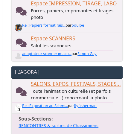
Espace IMPRESSION, TIRAGE, LABO
Encres, papiers, imprimantes et tirages
photo
Re : Papiers format rais...
par
poulpe
Espace SCANNERS
Salut les scanneurs !
adaptateur scanner imaco...
par
Simon Gay
[ L'AGORA ]
SALONS, EXPOS, FESTIVALS, STAGES...
Toute l'animation culturelle (et parfois
commerciale...) concernant la photo
Re : Exposition au Schmi...
par
flyfisherman
Sous-Sections
RENCONTRES & sorties de Chassimiens