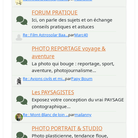
FORUM PRATIQUE
Ici, on parle des sujets et on échange
conseils pratiques et astuces
Re : Film Astrosolar Baa...
par
Marc40
PHOTO REPORTAGE voyage &
aventure
La photo qui bouge : reportage, sport,
aventure, photojournalisme...
Re : Avions civils et mi...
par
Papy Boum
Les PAYSAGISTES
Exposez votre conception du vrai PAYSAGE
photographique...
Re : Mont-Blanc de loin ...
par
mailanny
PHOTO PORTRAIT & STUDIO
Photo plasticienne, tendance floue,