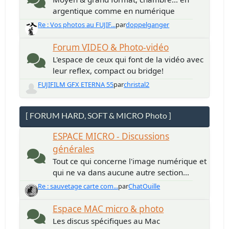
argentique comme en numérique
Re : Vos photos au FUJIF...
par
doppelganger
Forum VIDEO & Photo-vidéo
L'espace de ceux qui font de la vidéo avec
leur reflex, compact ou bridge!
FUJIFILM GFX ETERNA 55
par
christal2
[ FORUM HARD, SOFT & MICRO Photo ]
ESPACE MICRO - Discussions
générales
Tout ce qui concerne l'image numérique et
qui ne va dans aucune autre section...
Re : sauvetage carte com...
par
ChatOuille
Espace MAC micro & photo
Les discus spécifiques au Mac