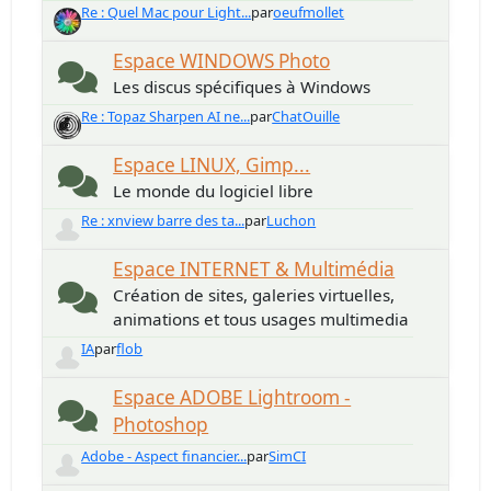
Re : Quel Mac pour Light...
par
oeufmollet
Espace WINDOWS Photo
Les discus spécifiques à Windows
Re : Topaz Sharpen AI ne...
par
ChatOuille
Espace LINUX, Gimp...
Le monde du logiciel libre
Re : xnview barre des ta...
par
Luchon
Espace INTERNET & Multimédia
Création de sites, galeries virtuelles,
animations et tous usages multimedia
IA
par
flob
Espace ADOBE Lightroom -
Photoshop
Adobe - Aspect financier...
par
SimCI