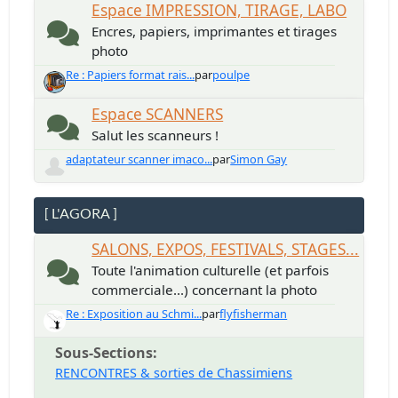
Espace IMPRESSION, TIRAGE, LABO
Encres, papiers, imprimantes et tirages
photo
Re : Papiers format rais...
par
poulpe
Espace SCANNERS
Salut les scanneurs !
adaptateur scanner imaco...
par
Simon Gay
[ L'AGORA ]
SALONS, EXPOS, FESTIVALS, STAGES...
Toute l'animation culturelle (et parfois
commerciale...) concernant la photo
Re : Exposition au Schmi...
par
flyfisherman
Sous-Sections
RENCONTRES & sorties de Chassimiens