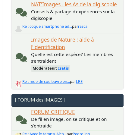
NAT'Images - les As de la digiscopie
Conseils & partage d'expériences sur la
digiscopie
Re : coque smartphone ad...
par
rascal
Images de Nature : aide à
l'identification
Quelle est cette espèce? Les membres
s'entraident
Modérateur:
Isatis
Re : mue de couleuvre en...
par
LRE
[ FORUM des IMAGES ]
FORUM CRITIQUE
De fil en image, on se critique et on
s'entraide
Re : Avec le temps( Alch...
par
Pedrolino