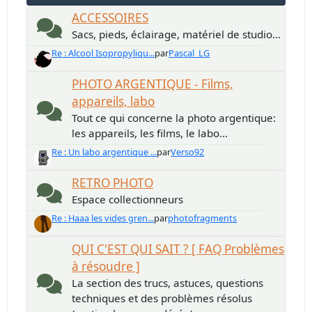
ACCESSOIRES
Sacs, pieds, éclairage, matériel de studio...
Re : Alcool Isopropyliqu...
par
Pascal_LG
PHOTO ARGENTIQUE - Films,
appareils, labo
Tout ce qui concerne la photo argentique:
les appareils, les films, le labo...
Re : Un labo argentique ...
par
Verso92
RETRO PHOTO
Espace collectionneurs
Re : Haaa les vides gren...
par
photofragments
QUI C'EST QUI SAIT ? [ FAQ Problèmes
à résoudre ]
La section des trucs, astuces, questions
techniques et des problèmes résolus