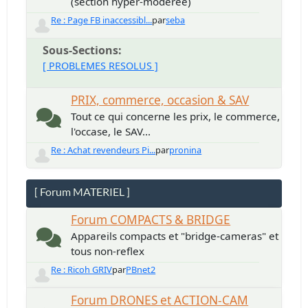
(section hyper-modérée)
Re : Page FB inaccessibl...
par
seba
Sous-Sections
[ PROBLEMES RESOLUS ]
PRIX, commerce, occasion & SAV
Tout ce qui concerne les prix, le commerce,
l'occase, le SAV...
Re : Achat revendeurs Pi...
par
pronina
[ Forum MATERIEL ]
Forum COMPACTS & BRIDGE
Appareils compacts et "bridge-cameras" et
tous non-reflex
Re : Ricoh GRIV
par
PBnet2
Forum DRONES et ACTION-CAM