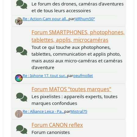
Le forum des drones, caméras d'aventures
et de tous leurs accessoires
Re : Action-Cam pour all...
par
JéRhum50°
Forum SMARTPHONES, photophones,
tablettes, applis, microcaméras
Tout ce qui touche aux photophones,
tablettes, communication et applis photo,
mais aussi aux micro-caméras et caméras
d'aventure
Re : Iphone 17. tout sur...
par
oeufmollet
Forum MATOS "toutes marques"
Les pixelistes : appareils experts, toutes
marques confondues
Re : Alliance Leica - Pa...
par
Mistral75
Forum CANON reflex
Forum canonistes