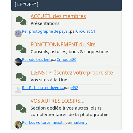
[ LE "OFF" ]
ACCUEIL des membres
Présentations
Re : photographe de pays...
par
Clic-Clac 51
FONCTIONNEMENT du Site
Conseils, astuces, bugs & suggestions
Re : site très lent
par
Crinquet80
LIENS : Présentez votre propre site
Vos sites à la Une
Re : Richesse et diversi...
par
jef92
VOS AUTRES LOISIRS...
Section dédiée à vos autres loisirs,
complémentaires de la photographie
Re : Les voitures miniat...
par
mailanny