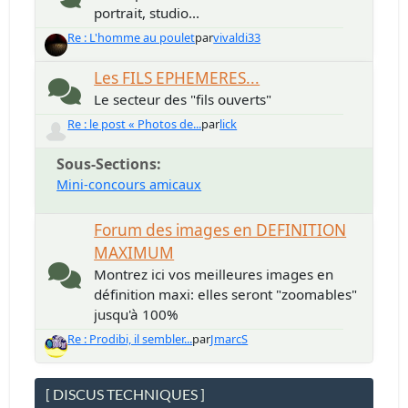
portrait, studio...
Re : L'homme au poulet
par
vivaldi33
Les FILS EPHEMERES...
Le secteur des "fils ouverts"
Re : le post « Photos de...
par
lick
Sous-Sections
Mini-concours amicaux
Forum des images en DEFINITION
MAXIMUM
Montrez ici vos meilleures images en
définition maxi: elles seront "zoomables"
jusqu'à 100%
Re : Prodibi, il sembler...
par
JmarcS
[ DISCUS TECHNIQUES ]