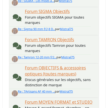
Re : SIGMA - Les mises à...
par
Mistral75
Forum SIGMA Objectifs
Forum objectifs SIGMA pour toutes
marques
Re : Sigma 90 mm f/2,8 D...
par
Mistral75
Forum TAMRON Objectifs
Forum objectifs Tamron pour toutes
marques
Re : Tamron 12-20 mm f/2...
par
Mistral75
Forum OBJECTIFS & accessoires
optiques (toutes marques)
Discus générales sur les objectifs, sans
distinction de marque
Re : 7Artisans AF 40 mm ...
par
Mistral75
Forum MOYEN FORMAT et STUDIO
Moyen & grand format, chambre... en