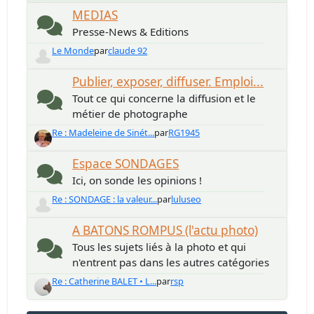
MEDIAS
Presse-News & Editions
Le Monde
par
claude 92
Publier, exposer, diffuser. Emploi...
Tout ce qui concerne la diffusion et le
métier de photographe
Re : Madeleine de Sinét...
par
RG1945
Espace SONDAGES
Ici, on sonde les opinions !
Re : SONDAGE : la valeur...
par
luluseo
A BATONS ROMPUS (l'actu photo)
Tous les sujets liés à la photo et qui
n'entrent pas dans les autres catégories
Re : Catherine BALET • L...
par
rsp