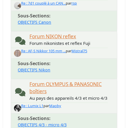
Re : 7d1 couplé à un CAN...
par
rsp
Sous-Sections
OBJECTIFS Canon
Forum NIKON reflex
Forum nikonistes et reflex Fuji
Re : AF-S Nikkor 105 mm ...
par
Mistral75
Sous-Sections
OBJECTIFS Nikon
Forum OLYMPUS & PANASONIC
boîtiers
Au pays des appareils 4/3 et micro 4/3
Re : Lumix L1
par
Maoby
Sous-Sections
OBJECTIFS 4/3 - micro 4/3