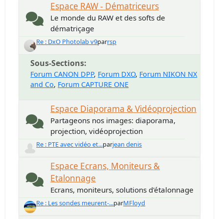
Espace RAW - Dématriceurs
Le monde du RAW et des softs de
dématriçage
Re : DxO Photolab v9
par
rsp
Sous-Sections
Forum CANON DPP
Forum DXO
Forum NIKON NX
and Co
Forum CAPTURE ONE
Espace Diaporama & Vidéoprojection
Partageons nos images: diaporama,
projection, vidéoprojection
Re : PTE avec vidéo et...
par
jean denis
Espace Ecrans, Moniteurs &
Etalonnage
Ecrans, moniteurs, solutions d'étalonnage
Re : Les sondes meurent-...
par
MFloyd