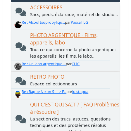
ACCESSOIRES
Sacs, pieds, éclairage, matériel de studio...
Re : Alcool Isopropyliqu...
par
Pascal_LG
PHOTO ARGENTIQUE - Films,
appareils, labo
Tout ce qui concerne la photo argentique:
les appareils, les films, le labo...
Re : Un labo argentique ...
par
CLIC
RETRO PHOTO
Espace collectionneurs
Re : Bague Nikon S ==> F...
par
luistappa
QUI C'EST QUI SAIT ? [ FAQ Problèmes
à résoudre ]
La section des trucs, astuces, questions
techniques et des problèmes résolus