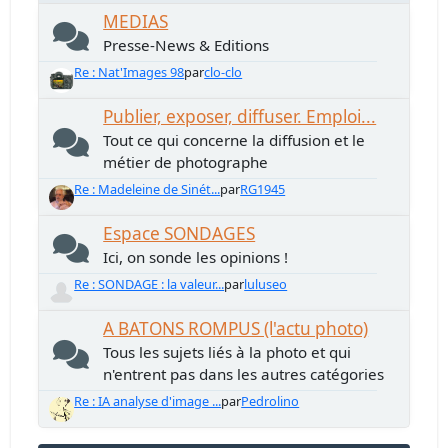
MEDIAS
Presse-News & Editions
Re : Nat'Images 98
par
clo-clo
Publier, exposer, diffuser. Emploi...
Tout ce qui concerne la diffusion et le
métier de photographe
Re : Madeleine de Sinét...
par
RG1945
Espace SONDAGES
Ici, on sonde les opinions !
Re : SONDAGE : la valeur...
par
luluseo
A BATONS ROMPUS (l'actu photo)
Tous les sujets liés à la photo et qui
n'entrent pas dans les autres catégories
Re : IA analyse d'image ...
par
Pedrolino