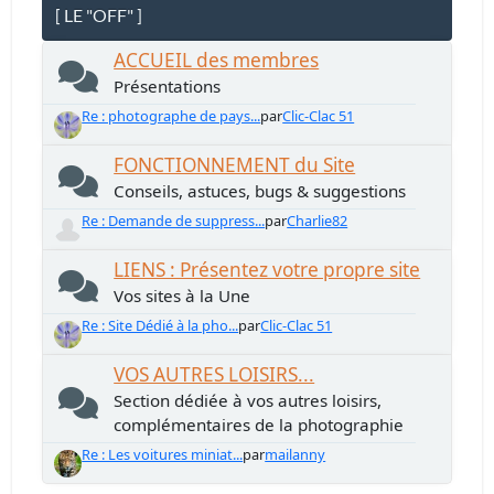
[ LE "OFF" ]
ACCUEIL des membres
Présentations
Re : photographe de pays...
par
Clic-Clac 51
FONCTIONNEMENT du Site
Conseils, astuces, bugs & suggestions
Re : Demande de suppress...
par
Charlie82
LIENS : Présentez votre propre site
Vos sites à la Une
Re : Site Dédié à la pho...
par
Clic-Clac 51
VOS AUTRES LOISIRS...
Section dédiée à vos autres loisirs,
complémentaires de la photographie
Re : Les voitures miniat...
par
mailanny