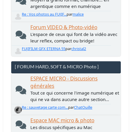
argentique comme en numérique
Re : Vos photos au FUJIF...
par
malice
Forum VIDEO & Photo-vidéo
L'espace de ceux qui font de la vidéo avec
leur reflex, compact ou bridge!
FUJIFILM GFX ETERNA 55
par
christal2
[ FORUM HARD, SOFT & MICRO Photo ]
ESPACE MICRO - Discussions
générales
Tout ce qui concerne l'image numérique et
qui ne va dans aucune autre section...
Re : sauvetage carte com...
par
ChatOuille
Espace MAC micro & photo
Les discus spécifiques au Mac