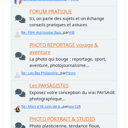
FORUM PRATIQUE
Ici, on parle des sujets et on échange
conseils pratiques et astuces
Re : Film Astrosolar Baa...
par
ViB
PHOTO REPORTAGE voyage &
aventure
La photo qui bouge : reportage, sport,
aventure, photojournalisme...
Re : Les îles Philippine...
par
Pinoy
Les PAYSAGISTES
Exposez votre conception du vrai PAYSAGE
photographique...
Re : Mon p'tit coin de p...
par
poc128
PHOTO PORTRAIT & STUDIO
Photo plasticienne, tendance floue,