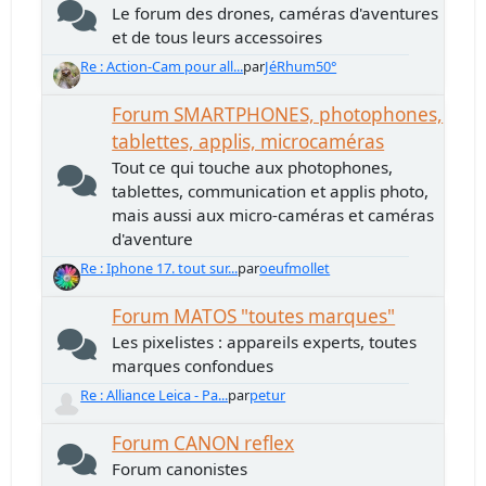
Le forum des drones, caméras d'aventures
et de tous leurs accessoires
Re : Action-Cam pour all...
par
JéRhum50°
Forum SMARTPHONES, photophones,
tablettes, applis, microcaméras
Tout ce qui touche aux photophones,
tablettes, communication et applis photo,
mais aussi aux micro-caméras et caméras
d'aventure
Re : Iphone 17. tout sur...
par
oeufmollet
Forum MATOS "toutes marques"
Les pixelistes : appareils experts, toutes
marques confondues
Re : Alliance Leica - Pa...
par
petur
Forum CANON reflex
Forum canonistes