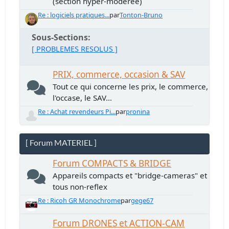
(section hyper-modérée)
Re : logiciels pratiques...
par
Tonton-Bruno
Sous-Sections
[ PROBLEMES RESOLUS ]
PRIX, commerce, occasion & SAV
Tout ce qui concerne les prix, le commerce,
l'occase, le SAV...
Re : Achat revendeurs Pi...
par
pronina
[ Forum MATERIEL ]
Forum COMPACTS & BRIDGE
Appareils compacts et "bridge-cameras" et
tous non-reflex
Re : Ricoh GR Monochrome
par
gege67
Forum DRONES et ACTION-CAM