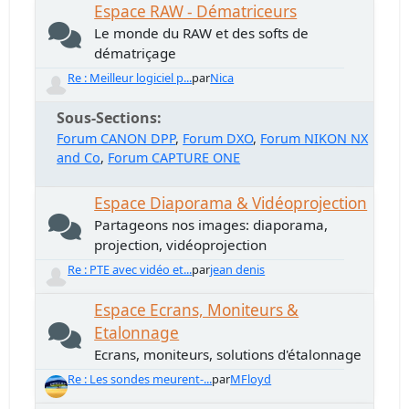
Espace RAW - Dématriceurs
Le monde du RAW et des softs de
dématriçage
Re : Meilleur logiciel p...
par
Nica
Sous-Sections
Forum CANON DPP
Forum DXO
Forum NIKON NX
and Co
Forum CAPTURE ONE
Espace Diaporama & Vidéoprojection
Partageons nos images: diaporama,
projection, vidéoprojection
Re : PTE avec vidéo et...
par
jean denis
Espace Ecrans, Moniteurs &
Etalonnage
Ecrans, moniteurs, solutions d'étalonnage
Re : Les sondes meurent-...
par
MFloyd