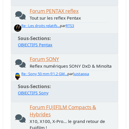
Forum PENTAX reflex
Tout sur les reflex Pentax
Re : Les droits relatifs...
par
RTS3
Sous-Sections
OBJECTIFS Pentax
Forum SONY
Reflex numériques SONY DxD & Minolta
Re : Sony 50 mm f/1.2 GM...
par
luistappa
Sous-Sections
OBJECTIFS Sony
Forum FUJIFILM Compacts &
Hybrides
X10, X100, X-Pro... le grand retour de
Fujifilm !