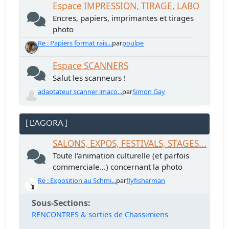
Espace IMPRESSION, TIRAGE, LABO
Encres, papiers, imprimantes et tirages
photo
Re : Papiers format rais...
par
poulpe
Espace SCANNERS
Salut les scanneurs !
adaptateur scanner imaco...
par
Simon Gay
[ L'AGORA ]
SALONS, EXPOS, FESTIVALS, STAGES...
Toute l'animation culturelle (et parfois
commerciale...) concernant la photo
Re : Exposition au Schmi...
par
flyfisherman
Sous-Sections
RENCONTRES & sorties de Chassimiens