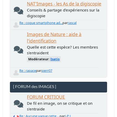
NAT'Images - les As de la digiscopie
Conseils & partage d'expériences sur la
digiscopie
Re : coque smartphone ad...
par
rascal
Images de Nature : aide à
l'identification
Quelle est cette espèce? Les membres
s'entraident
Modérateur:
Isatis
Re : rapace
par
pierr07
[ FORUM des IMAGES ]
FORUM CRITIQUE
De fil en image, on se critique et on
s'entraide
Re : Aucune vague cette ...
par
J-P L