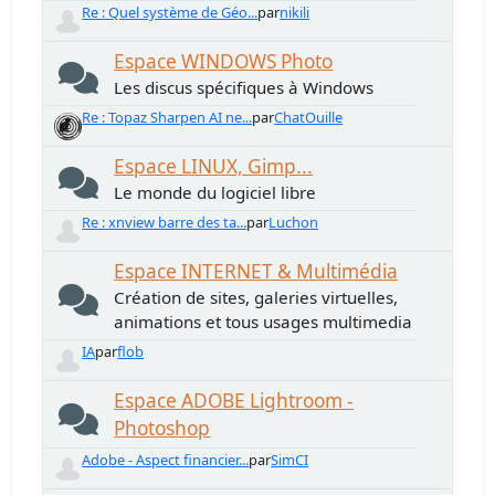
Re : Quel système de Géo...
par
nikili
Espace WINDOWS Photo
Les discus spécifiques à Windows
Re : Topaz Sharpen AI ne...
par
ChatOuille
Espace LINUX, Gimp...
Le monde du logiciel libre
Re : xnview barre des ta...
par
Luchon
Espace INTERNET & Multimédia
Création de sites, galeries virtuelles,
animations et tous usages multimedia
IA
par
flob
Espace ADOBE Lightroom -
Photoshop
Adobe - Aspect financier...
par
SimCI