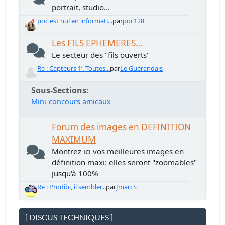
portrait, studio...
poc est nul en informati...
par
poc128
Les FILS EPHEMERES...
Le secteur des "fils ouverts"
Re : Capteurs 1’. Toutes...
par
Le Guérandais
Sous-Sections
Mini-concours amicaux
Forum des images en DEFINITION
MAXIMUM
Montrez ici vos meilleures images en
définition maxi: elles seront "zoomables"
jusqu'à 100%
Re : Prodibi, il sembler...
par
JmarcS
[ DISCUS TECHNIQUES ]