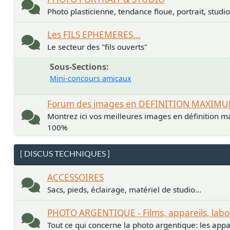
Photo plasticienne, tendance floue, portrait, studio.
Les FILS EPHEMERES...
Le secteur des "fils ouverts"
Sous-Sections
Mini-concours amicaux
Forum des images en DEFINITION MAXIM
Montrez ici vos meilleures images en définition ma
100%
[ DISCUS TECHNIQUES ]
ACCESSOIRES
Sacs, pieds, éclairage, matériel de studio...
PHOTO ARGENTIQUE - Films, appareils, labo
Tout ce qui concerne la photo argentique: les apparei