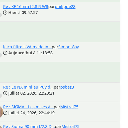
Re : XF 16mm f2.8 R WR
par
philippe28
Hier
à 09:57:57
leica filtre UVA made in...
par
Simon Gay
Aujourd'hui
à 11:13:58
Re : Le NX mini au Puy d...
par
psbez3
Juillet 02, 2026, 22:23:21
Re : SIGMA - Les mises à...
par
Mistral75
Juillet 24, 2026, 22:44:19
Re : Sigma 90 mm f/2,8 D...
par
Mistral75