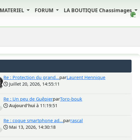
MATERIEL
FORUM
LA BOUTIQUE Chassimages
Re : Protection du grand...
par
Laurent Hennique
Juillet 20, 2026, 14:55:11
Re : Un peu de Guêpier
par
Toro-bouk
Aujourd'hui
à 11:19:51
Re : coque smartphone ad...
par
rascal
Mai 13, 2026, 14:30:18