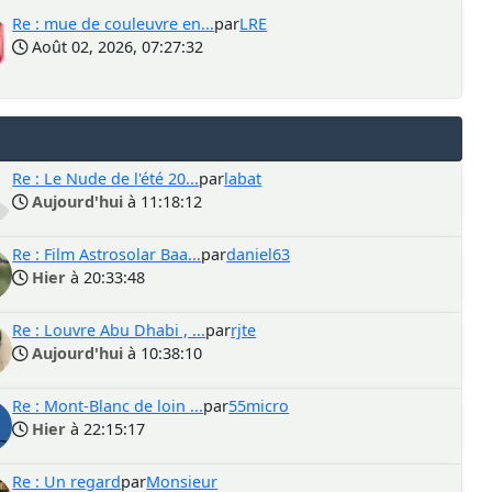
Re : mue de couleuvre en...
par
LRE
Août 02, 2026, 07:27:32
Re : Le Nude de l'été 20...
par
labat
Aujourd'hui
à 11:18:12
Re : Film Astrosolar Baa...
par
daniel63
Hier
à 20:33:48
Re : Louvre Abu Dhabi , ...
par
rjte
Aujourd'hui
à 10:38:10
Re : Mont-Blanc de loin ...
par
55micro
Hier
à 22:15:17
Re : Un regard
par
Monsieur