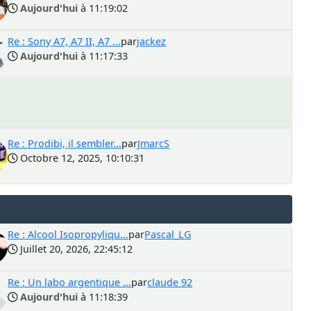
Aujourd'hui
à 11:19:02
Re : Sony A7, A7 II, A7 ...
par
jackez
Aujourd'hui
à 11:17:33
Re : Prodibi, il sembler...
par
JmarcS
Octobre 12, 2025, 10:10:31
Re : Alcool Isopropyliqu...
par
Pascal_LG
Juillet 20, 2026, 22:45:12
Re : Un labo argentique ...
par
claude 92
Aujourd'hui
à 11:18:39