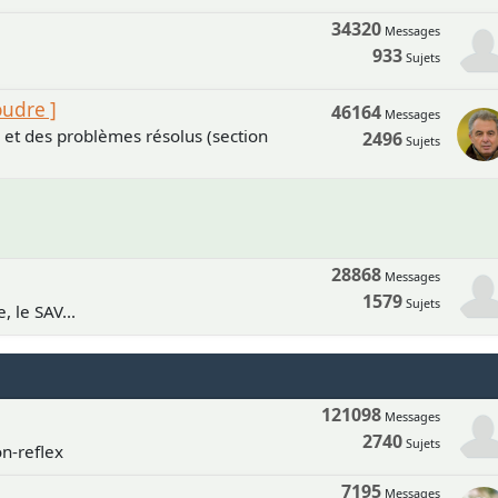
34320
Messages
933
Sujets
oudre ]
46164
Messages
s et des problèmes résolus (section
2496
Sujets
28868
Messages
1579
Sujets
, le SAV...
121098
Messages
2740
Sujets
n-reflex
7195
Messages