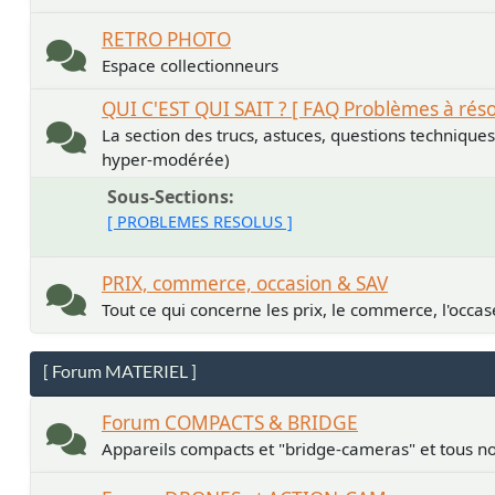
RETRO PHOTO
Espace collectionneurs
QUI C'EST QUI SAIT ? [ FAQ Problèmes à rés
La section des trucs, astuces, questions technique
hyper-modérée)
Sous-Sections
[ PROBLEMES RESOLUS ]
PRIX, commerce, occasion & SAV
Tout ce qui concerne les prix, le commerce, l'occase
[ Forum MATERIEL ]
Forum COMPACTS & BRIDGE
Appareils compacts et "bridge-cameras" et tous no