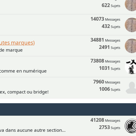
622
Sujets
14073
Messages
432
Sujets
34881
Messages
outes marques)
2491
Sujets
n de marque
73808
Messages
1031
Sujets
e comme en numérique
7960
Messages
1006
Sujets
lex, compact ou bridge!
41208
Messages
2753
Sujets
va dans aucune autre section...