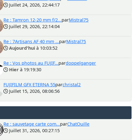
Juillet 24, 2026, 22:44:17
Re : Tamron 12-20 mm f/2...
par
Mistral75
Juillet 29, 2026, 22:14:04
Re : 7Artisans AF 40 mm ...
par
Mistral75
Aujourd'hui
à 10:03:52
Re : Vos photos au FUJIF...
par
doppelganger
Hier
à 19:19:30
FUJIFILM GFX ETERNA 55
par
christal2
Juillet 15, 2026, 08:06:56
Re : sauvetage carte com...
par
ChatOuille
Juillet 31, 2026, 00:27:15