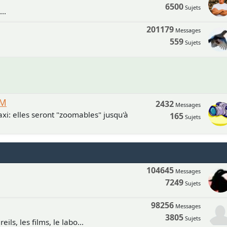
6500
Sujets
..
201179
Messages
559
Sujets
UM
2432
Messages
xi: elles seront "zoomables" jusqu'à
165
Sujets
104645
Messages
7249
Sujets
98256
Messages
3805
Sujets
ls, les films, le labo...