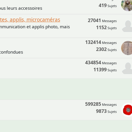
419
Sujets
us leurs accessoires
s, applis, microcaméras
27041
Messages
mmunication et applis photo, mais
1152
Sujets
132414
Messages
2302
Sujets
 confondues
434854
Messages
11399
Sujets
599285
Messages
9873
Sujets