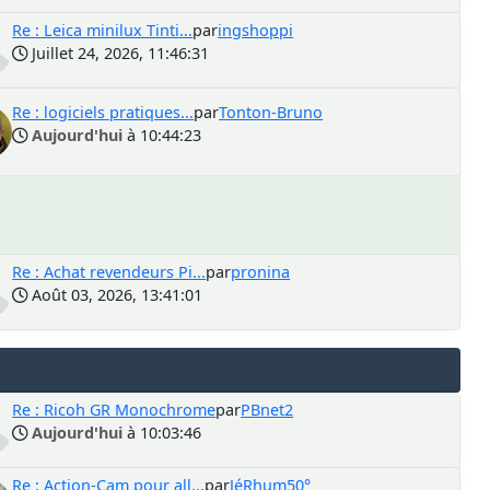
Re : Leica minilux Tinti...
par
ingshoppi
Juillet 24, 2026, 11:46:31
Re : logiciels pratiques...
par
Tonton-Bruno
Aujourd'hui
à 10:44:23
Re : Achat revendeurs Pi...
par
pronina
Août 03, 2026, 13:41:01
Re : Ricoh GR Monochrome
par
PBnet2
Aujourd'hui
à 10:03:46
Re : Action-Cam pour all...
par
JéRhum50°