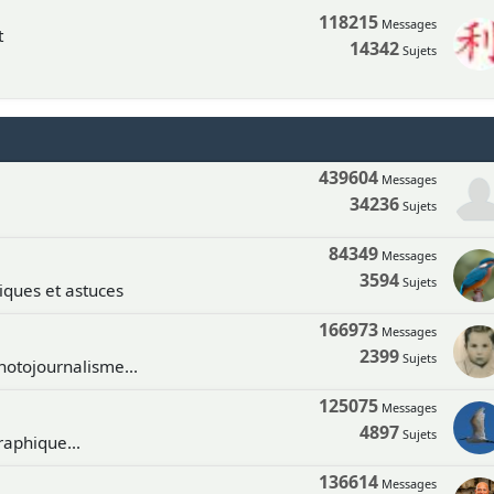
118215
Messages
t
14342
Sujets
439604
Messages
34236
Sujets
84349
Messages
3594
Sujets
tiques et astuces
166973
Messages
2399
Sujets
hotojournalisme...
125075
Messages
4897
Sujets
aphique...
136614
Messages