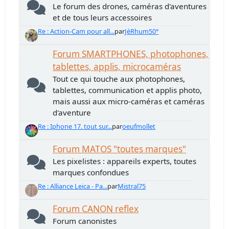
Le forum des drones, caméras d'aventures
et de tous leurs accessoires
Re : Action-Cam pour all...
par
JéRhum50°
Forum SMARTPHONES, photophones,
tablettes, applis, microcaméras
Tout ce qui touche aux photophones,
tablettes, communication et applis photo,
mais aussi aux micro-caméras et caméras
d'aventure
Re : Iphone 17. tout sur...
par
oeufmollet
Forum MATOS "toutes marques"
Les pixelistes : appareils experts, toutes
marques confondues
Re : Alliance Leica - Pa...
par
Mistral75
Forum CANON reflex
Forum canonistes