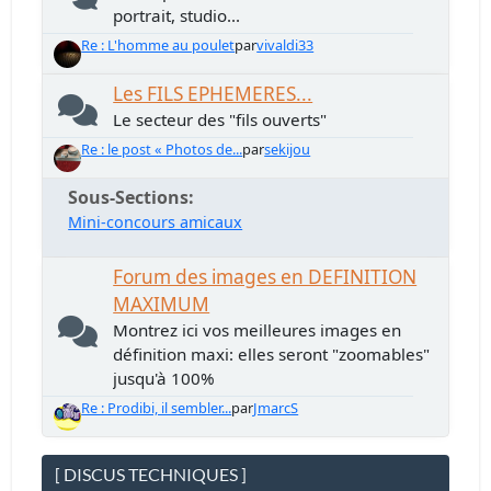
portrait, studio...
Re : L'homme au poulet
par
vivaldi33
Les FILS EPHEMERES...
Le secteur des "fils ouverts"
Re : le post « Photos de...
par
sekijou
Sous-Sections
Mini-concours amicaux
Forum des images en DEFINITION
MAXIMUM
Montrez ici vos meilleures images en
définition maxi: elles seront "zoomables"
jusqu'à 100%
Re : Prodibi, il sembler...
par
JmarcS
[ DISCUS TECHNIQUES ]