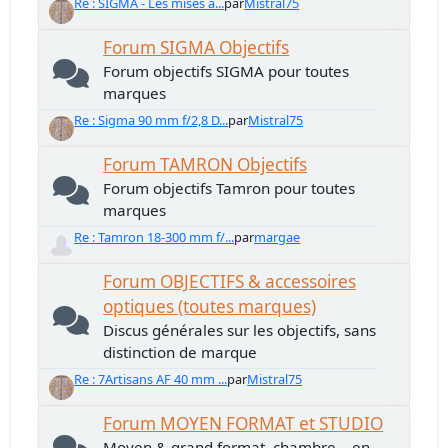
Re : SIGMA - Les mises à...
par
Mistral75
Forum SIGMA Objectifs
Forum objectifs SIGMA pour toutes
marques
Re : Sigma 90 mm f/2,8 D...
par
Mistral75
Forum TAMRON Objectifs
Forum objectifs Tamron pour toutes
marques
Re : Tamron 18-300 mm f/...
par
margae
Forum OBJECTIFS & accessoires
optiques (toutes marques)
Discus générales sur les objectifs, sans
distinction de marque
Re : 7Artisans AF 40 mm ...
par
Mistral75
Forum MOYEN FORMAT et STUDIO
Moyen & grand format, chambre... en