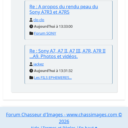
Re : A propos du rendu peau du
Sony A7R3 et A7R5
clo-clo
Aujourd'hui
à 13:33:00
Forum SONY
Re : Sony A7, A7 II, A7 III, A7R, A7R II
...A9. Photos et vidéos.
jackez
Aujourd'hui
à 13:31:32
Les FILS EPHEMERES...
Forum Chasseur d'Images - www.chassimages.com ©
2026
Aide
Termes et Règles
En haut