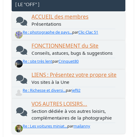
[ LE "OFF" ]
ACCUEIL des membres
Présentations
Re : photographe de pays...
par
Clic-Clac 51
FONCTIONNEMENT du Site
Conseils, astuces, bugs & suggestions
Re : site très lent
par
Crinquet80
LIENS : Présentez votre propre site
Vos sites à la Une
Re : Richesse et diversi...
par
jef92
VOS AUTRES LOISIRS...
Section dédiée à vos autres loisirs,
complémentaires de la photographie
Re : Les voitures miniat...
par
mailanny