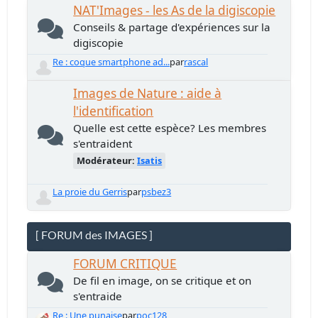
NAT'Images - les As de la digiscopie
Conseils & partage d'expériences sur la
digiscopie
Re : coque smartphone ad...
par
rascal
Images de Nature : aide à
l'identification
Quelle est cette espèce? Les membres
s'entraident
Modérateur:
Isatis
La proie du Gerris
par
psbez3
[ FORUM des IMAGES ]
FORUM CRITIQUE
De fil en image, on se critique et on
s'entraide
Re : Une punaise
par
poc128