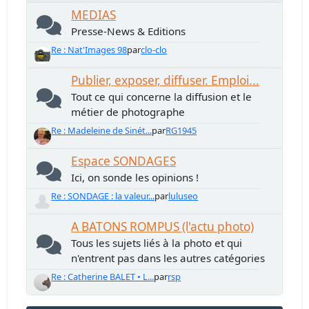
MEDIAS
Presse-News & Editions
Re : Nat'Images 98
par
clo-clo
Publier, exposer, diffuser. Emploi...
Tout ce qui concerne la diffusion et le
métier de photographe
Re : Madeleine de Sinét...
par
RG1945
Espace SONDAGES
Ici, on sonde les opinions !
Re : SONDAGE : la valeur...
par
luluseo
A BATONS ROMPUS (l'actu photo)
Tous les sujets liés à la photo et qui
n'entrent pas dans les autres catégories
Re : Catherine BALET • L...
par
rsp