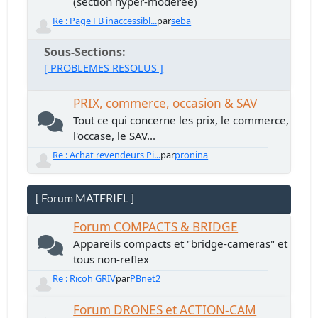
(section hyper-modérée)
Re : Page FB inaccessibl...
par
seba
Sous-Sections
[ PROBLEMES RESOLUS ]
PRIX, commerce, occasion & SAV
Tout ce qui concerne les prix, le commerce,
l'occase, le SAV...
Re : Achat revendeurs Pi...
par
pronina
[ Forum MATERIEL ]
Forum COMPACTS & BRIDGE
Appareils compacts et "bridge-cameras" et
tous non-reflex
Re : Ricoh GRIV
par
PBnet2
Forum DRONES et ACTION-CAM