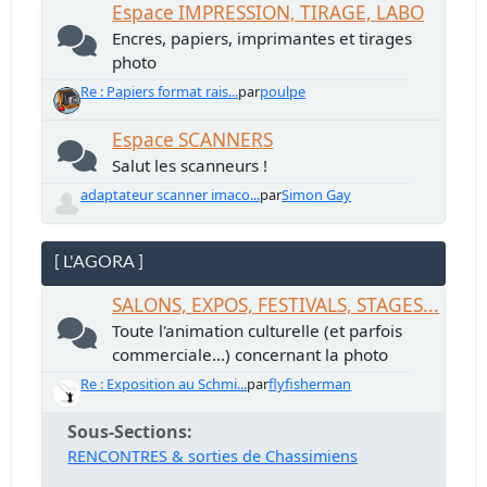
Espace IMPRESSION, TIRAGE, LABO
Encres, papiers, imprimantes et tirages
photo
Re : Papiers format rais...
par
poulpe
Espace SCANNERS
Salut les scanneurs !
adaptateur scanner imaco...
par
Simon Gay
[ L'AGORA ]
SALONS, EXPOS, FESTIVALS, STAGES...
Toute l'animation culturelle (et parfois
commerciale...) concernant la photo
Re : Exposition au Schmi...
par
flyfisherman
Sous-Sections
RENCONTRES & sorties de Chassimiens