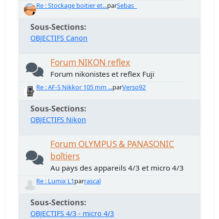
Re : Stockage boitier et...
par
Sebas_
Sous-Sections
OBJECTIFS Canon
Forum NIKON reflex
Forum nikonistes et reflex Fuji
Re : AF-S Nikkor 105 mm ...
par
Verso92
Sous-Sections
OBJECTIFS Nikon
Forum OLYMPUS & PANASONIC
boîtiers
Au pays des appareils 4/3 et micro 4/3
Re : Lumix L1
par
rascal
Sous-Sections
OBJECTIFS 4/3 - micro 4/3