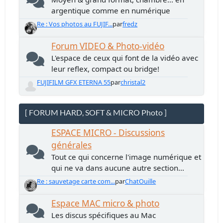
argentique comme en numérique
Re : Vos photos au FUJIF...
par
fredz
Forum VIDEO & Photo-vidéo
L'espace de ceux qui font de la vidéo avec
leur reflex, compact ou bridge!
FUJIFILM GFX ETERNA 55
par
christal2
[ FORUM HARD, SOFT & MICRO Photo ]
ESPACE MICRO - Discussions
générales
Tout ce qui concerne l'image numérique et
qui ne va dans aucune autre section...
Re : sauvetage carte com...
par
ChatOuille
Espace MAC micro & photo
Les discus spécifiques au Mac