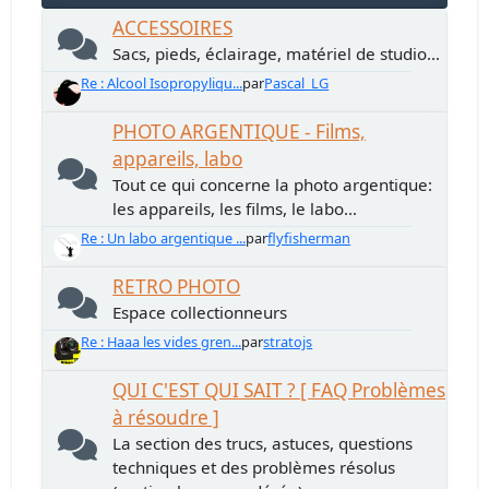
ACCESSOIRES
Sacs, pieds, éclairage, matériel de studio...
Re : Alcool Isopropyliqu...
par
Pascal_LG
PHOTO ARGENTIQUE - Films,
appareils, labo
Tout ce qui concerne la photo argentique:
les appareils, les films, le labo...
Re : Un labo argentique ...
par
flyfisherman
RETRO PHOTO
Espace collectionneurs
Re : Haaa les vides gren...
par
stratojs
QUI C'EST QUI SAIT ? [ FAQ Problèmes
à résoudre ]
La section des trucs, astuces, questions
techniques et des problèmes résolus