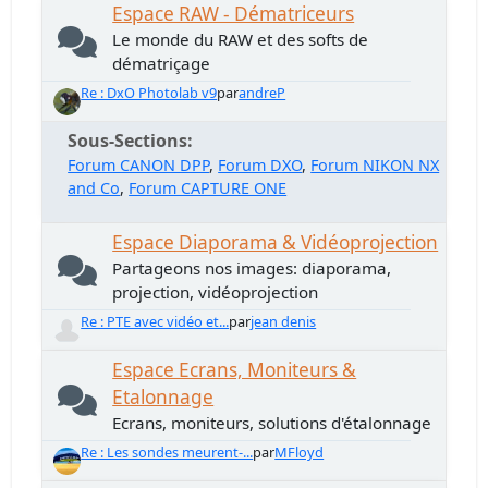
Espace RAW - Dématriceurs
Le monde du RAW et des softs de
dématriçage
Re : DxO Photolab v9
par
andreP
Sous-Sections
Forum CANON DPP
Forum DXO
Forum NIKON NX
and Co
Forum CAPTURE ONE
Espace Diaporama & Vidéoprojection
Partageons nos images: diaporama,
projection, vidéoprojection
Re : PTE avec vidéo et...
par
jean denis
Espace Ecrans, Moniteurs &
Etalonnage
Ecrans, moniteurs, solutions d'étalonnage
Re : Les sondes meurent-...
par
MFloyd