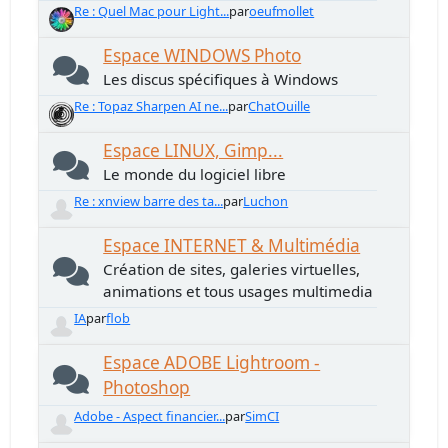
Re : Quel Mac pour Light...
par
oeufmollet
Espace WINDOWS Photo
Les discus spécifiques à Windows
Re : Topaz Sharpen AI ne...
par
ChatOuille
Espace LINUX, Gimp...
Le monde du logiciel libre
Re : xnview barre des ta...
par
Luchon
Espace INTERNET & Multimédia
Création de sites, galeries virtuelles,
animations et tous usages multimedia
IA
par
flob
Espace ADOBE Lightroom -
Photoshop
Adobe - Aspect financier...
par
SimCI