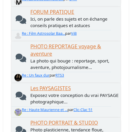
FORUM PRATIQUE
Ici, on parle des sujets et on échange
conseils pratiques et astuces
Re : Film Astrosolar Baa...
par
ViB
PHOTO REPORTAGE voyage &
aventure
La photo qui bouge : reportage, sport,
aventure, photojournalisme...
Re : Un faux dur
par
RTS3
Les PAYSAGISTES
Exposez votre conception du vrai PAYSAGE
photographique...
Re : Haute Maurienne et ...
par
Clic-Clac 51
PHOTO PORTRAIT & STUDIO
Photo plasticienne, tendance floue,