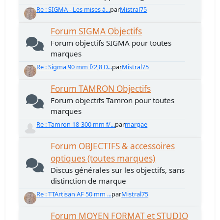
Re : SIGMA - Les mises à...
par
Mistral75
Forum SIGMA Objectifs
Forum objectifs SIGMA pour toutes
marques
Re : Sigma 90 mm f/2,8 D...
par
Mistral75
Forum TAMRON Objectifs
Forum objectifs Tamron pour toutes
marques
Re : Tamron 18-300 mm f/...
par
margae
Forum OBJECTIFS & accessoires
optiques (toutes marques)
Discus générales sur les objectifs, sans
distinction de marque
Re : TTArtisan AF 50 mm ...
par
Mistral75
Forum MOYEN FORMAT et STUDIO