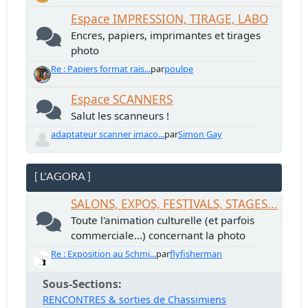
Espace IMPRESSION, TIRAGE, LABO
Encres, papiers, imprimantes et tirages
photo
Re : Papiers format rais...
par
poulpe
Espace SCANNERS
Salut les scanneurs !
adaptateur scanner imaco...
par
Simon Gay
[ L'AGORA ]
SALONS, EXPOS, FESTIVALS, STAGES...
Toute l'animation culturelle (et parfois
commerciale...) concernant la photo
Re : Exposition au Schmi...
par
flyfisherman
Sous-Sections
RENCONTRES & sorties de Chassimiens