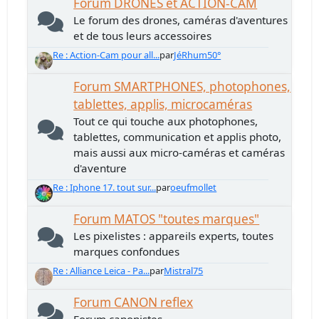
Forum DRONES et ACTION-CAM
Le forum des drones, caméras d'aventures
et de tous leurs accessoires
Re : Action-Cam pour all...
par
JéRhum50°
Forum SMARTPHONES, photophones,
tablettes, applis, microcaméras
Tout ce qui touche aux photophones,
tablettes, communication et applis photo,
mais aussi aux micro-caméras et caméras
d'aventure
Re : Iphone 17. tout sur...
par
oeufmollet
Forum MATOS "toutes marques"
Les pixelistes : appareils experts, toutes
marques confondues
Re : Alliance Leica - Pa...
par
Mistral75
Forum CANON reflex