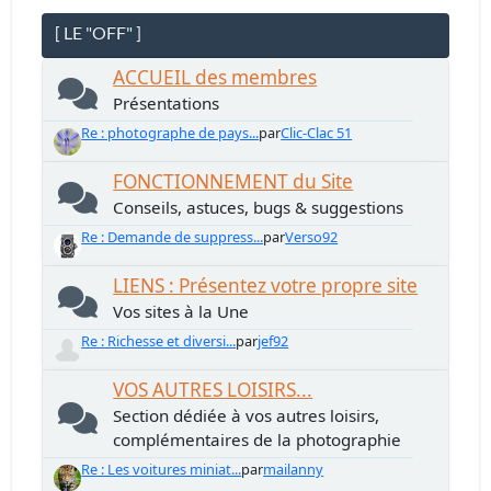
[ LE "OFF" ]
ACCUEIL des membres
Présentations
Re : photographe de pays...
par
Clic-Clac 51
FONCTIONNEMENT du Site
Conseils, astuces, bugs & suggestions
Re : Demande de suppress...
par
Verso92
LIENS : Présentez votre propre site
Vos sites à la Une
Re : Richesse et diversi...
par
jef92
VOS AUTRES LOISIRS...
Section dédiée à vos autres loisirs,
complémentaires de la photographie
Re : Les voitures miniat...
par
mailanny