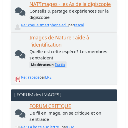
NAT'Images - les As de la digiscopie
Conseils & partage d'expériences sur la
digiscopie
Re : coque smartphone ad...
par
rascal
Images de Nature : aide à
l'identification
Quelle est cette espèce? Les membres
s'entraident
Modérateur:
Isatis
Re : rapace
par
LRE
[ FORUM des IMAGES ]
FORUM CRITIQUE
De fil en image, on se critique et on
s'entraide
Re : La boite aux lettre...
par
B_M