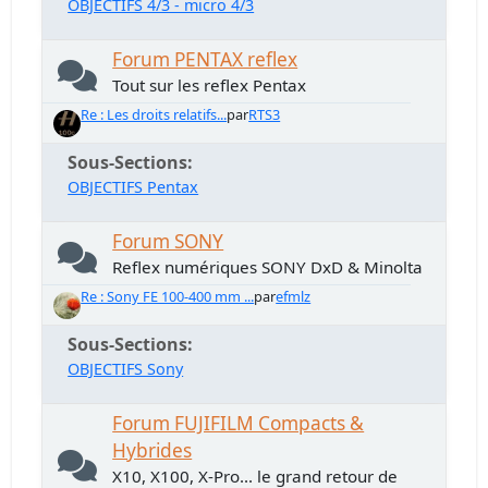
OBJECTIFS 4/3 - micro 4/3
Forum PENTAX reflex
Tout sur les reflex Pentax
Re : Les droits relatifs...
par
RTS3
Sous-Sections
OBJECTIFS Pentax
Forum SONY
Reflex numériques SONY DxD & Minolta
Re : Sony FE 100-400 mm ...
par
efmlz
Sous-Sections
OBJECTIFS Sony
Forum FUJIFILM Compacts &
Hybrides
X10, X100, X-Pro... le grand retour de