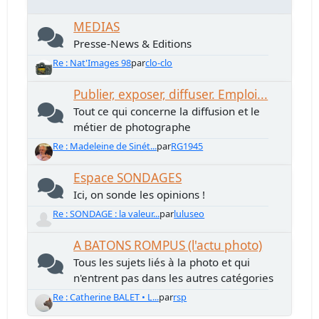
MEDIAS
Presse-News & Editions
Re : Nat'Images 98
par
clo-clo
Publier, exposer, diffuser. Emploi...
Tout ce qui concerne la diffusion et le
métier de photographe
Re : Madeleine de Sinét...
par
RG1945
Espace SONDAGES
Ici, on sonde les opinions !
Re : SONDAGE : la valeur...
par
luluseo
A BATONS ROMPUS (l'actu photo)
Tous les sujets liés à la photo et qui
n'entrent pas dans les autres catégories
Re : Catherine BALET • L...
par
rsp