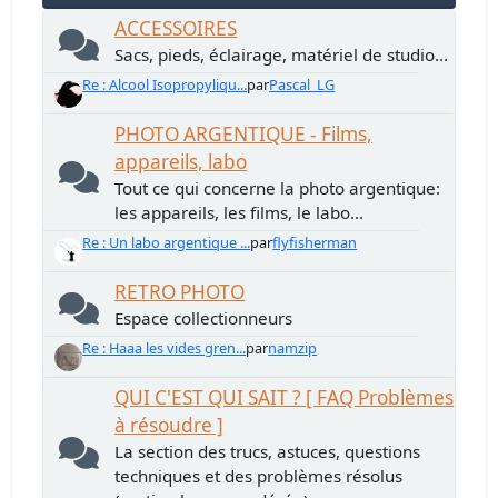
ACCESSOIRES
Sacs, pieds, éclairage, matériel de studio...
Re : Alcool Isopropyliqu...
par
Pascal_LG
PHOTO ARGENTIQUE - Films,
appareils, labo
Tout ce qui concerne la photo argentique:
les appareils, les films, le labo...
Re : Un labo argentique ...
par
flyfisherman
RETRO PHOTO
Espace collectionneurs
Re : Haaa les vides gren...
par
namzip
QUI C'EST QUI SAIT ? [ FAQ Problèmes
à résoudre ]
La section des trucs, astuces, questions
techniques et des problèmes résolus