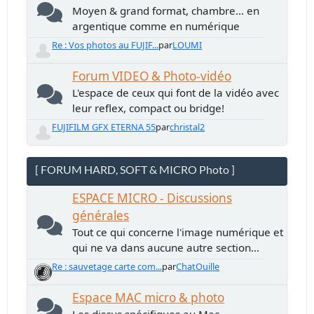
Moyen & grand format, chambre... en
argentique comme en numérique
Re : Vos photos au FUJIF...
par
LOUMI
Forum VIDEO & Photo-vidéo
L'espace de ceux qui font de la vidéo avec
leur reflex, compact ou bridge!
FUJIFILM GFX ETERNA 55
par
christal2
[ FORUM HARD, SOFT & MICRO Photo ]
ESPACE MICRO - Discussions
générales
Tout ce qui concerne l'image numérique et
qui ne va dans aucune autre section...
Re : sauvetage carte com...
par
ChatOuille
Espace MAC micro & photo