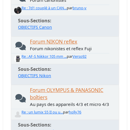
Forum canonistes
Re : 7d1 couplé à un CAN...
par
bruno-v
Sous-Sections
OBJECTIFS Canon
Forum NIKON reflex
Forum nikonistes et reflex Fuji
Re : AF-S Nikkor 105 mm ...
par
Verso92
Sous-Sections
OBJECTIFS Nikon
Forum OLYMPUS & PANASONIC
boîtiers
Au pays des appareils 4/3 et micro 4/3
Re : un lumix S5 II ou u...
par
holly76
Sous-Sections