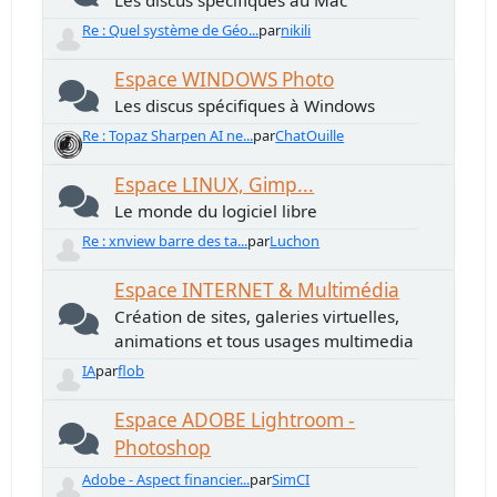
Les discus spécifiques au Mac
Re : Quel système de Géo...
par
nikili
Espace WINDOWS Photo
Les discus spécifiques à Windows
Re : Topaz Sharpen AI ne...
par
ChatOuille
Espace LINUX, Gimp...
Le monde du logiciel libre
Re : xnview barre des ta...
par
Luchon
Espace INTERNET & Multimédia
Création de sites, galeries virtuelles,
animations et tous usages multimedia
IA
par
flob
Espace ADOBE Lightroom -
Photoshop
Adobe - Aspect financier...
par
SimCI