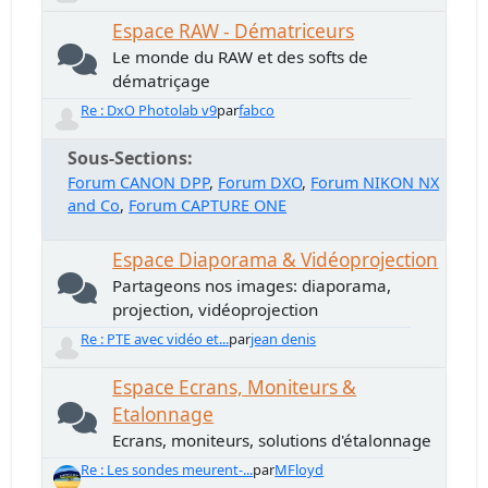
Espace RAW - Dématriceurs
Le monde du RAW et des softs de
dématriçage
Re : DxO Photolab v9
par
fabco
Sous-Sections
Forum CANON DPP
Forum DXO
Forum NIKON NX
and Co
Forum CAPTURE ONE
Espace Diaporama & Vidéoprojection
Partageons nos images: diaporama,
projection, vidéoprojection
Re : PTE avec vidéo et...
par
jean denis
Espace Ecrans, Moniteurs &
Etalonnage
Ecrans, moniteurs, solutions d'étalonnage
Re : Les sondes meurent-...
par
MFloyd