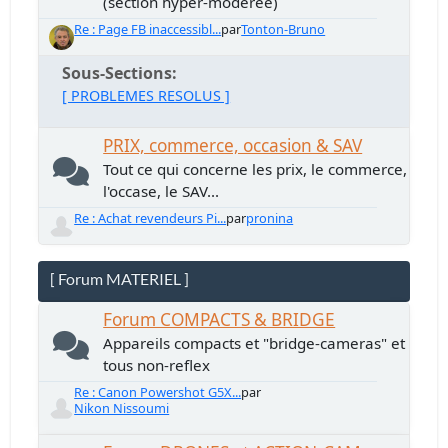
(section hyper-modérée)
Re : Page FB inaccessibl...
par
Tonton-Bruno
Sous-Sections
[ PROBLEMES RESOLUS ]
PRIX, commerce, occasion & SAV
Tout ce qui concerne les prix, le commerce,
l'occase, le SAV...
Re : Achat revendeurs Pi...
par
pronina
[ Forum MATERIEL ]
Forum COMPACTS & BRIDGE
Appareils compacts et "bridge-cameras" et
tous non-reflex
Re : Canon Powershot G5X...
par
Nikon Nissoumi