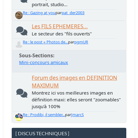
portrait, studio...
Re : Gazing at you
par
pat_der2003
Les FILS EPHEMERES...
Le secteur des "fils ouverts"
Re : le post « Photos de...
par
pgmUR
Sous-Sections
Mini-concours amicaux
Forum des images en DEFINITION
MAXIMUM
Montrez ici vos meilleures images en
définition maxi: elles seront "zoomables"
jusqu'à 100%
Re : Prodibi, il sembler...
par
JmarcS
[ DISCUS TECHNIQUES ]