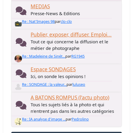
MEDIAS
Presse-News & Editions
Re : Nat'Images 98
par
clo-clo
Publier, exposer, diffuser. Emploi...
Tout ce qui concerne la diffusion et le
métier de photographe
Re : Madeleine de Sinét...
par
RG1945
Espace SONDAGES
Ici, on sonde les opinions !
Re : SONDAGE : la valeur...
par
luluseo
A BATONS ROMPUS (l'actu photo)
Tous les sujets liés à la photo et qui
n'entrent pas dans les autres catégories
Re : IA analyse d'image ...
par
Pedrolino