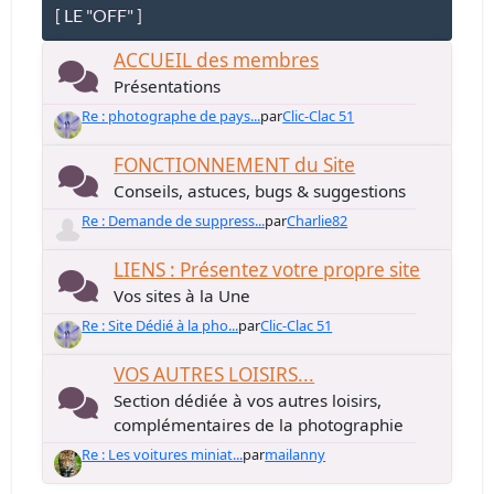
[ LE "OFF" ]
ACCUEIL des membres
Présentations
Re : photographe de pays...
par
Clic-Clac 51
FONCTIONNEMENT du Site
Conseils, astuces, bugs & suggestions
Re : Demande de suppress...
par
Charlie82
LIENS : Présentez votre propre site
Vos sites à la Une
Re : Site Dédié à la pho...
par
Clic-Clac 51
VOS AUTRES LOISIRS...
Section dédiée à vos autres loisirs,
complémentaires de la photographie
Re : Les voitures miniat...
par
mailanny