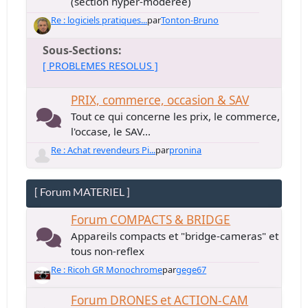
(section hyper-modérée)
Re : logiciels pratiques...
par
Tonton-Bruno
Sous-Sections
[ PROBLEMES RESOLUS ]
PRIX, commerce, occasion & SAV
Tout ce qui concerne les prix, le commerce,
l'occase, le SAV...
Re : Achat revendeurs Pi...
par
pronina
[ Forum MATERIEL ]
Forum COMPACTS & BRIDGE
Appareils compacts et "bridge-cameras" et
tous non-reflex
Re : Ricoh GR Monochrome
par
gege67
Forum DRONES et ACTION-CAM