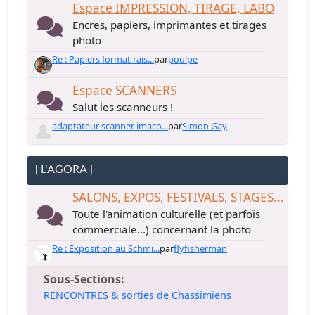
Espace IMPRESSION, TIRAGE, LABO
Encres, papiers, imprimantes et tirages
photo
Re : Papiers format rais...
par
poulpe
Espace SCANNERS
Salut les scanneurs !
adaptateur scanner imaco...
par
Simon Gay
[ L'AGORA ]
SALONS, EXPOS, FESTIVALS, STAGES...
Toute l'animation culturelle (et parfois
commerciale...) concernant la photo
Re : Exposition au Schmi...
par
flyfisherman
Sous-Sections
RENCONTRES & sorties de Chassimiens