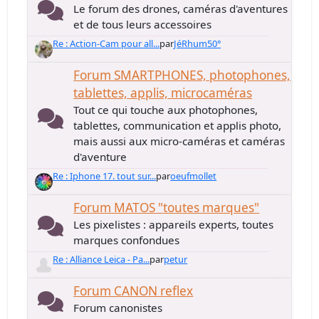
Le forum des drones, caméras d'aventures
et de tous leurs accessoires
Re : Action-Cam pour all...
par
JéRhum50°
Forum SMARTPHONES, photophones,
tablettes, applis, microcaméras
Tout ce qui touche aux photophones,
tablettes, communication et applis photo,
mais aussi aux micro-caméras et caméras
d'aventure
Re : Iphone 17. tout sur...
par
oeufmollet
Forum MATOS "toutes marques"
Les pixelistes : appareils experts, toutes
marques confondues
Re : Alliance Leica - Pa...
par
petur
Forum CANON reflex
Forum canonistes