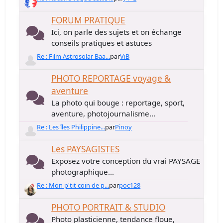
FORUM PRATIQUE
Ici, on parle des sujets et on échange
conseils pratiques et astuces
Re : Film Astrosolar Baa...
par
ViB
PHOTO REPORTAGE voyage &
aventure
La photo qui bouge : reportage, sport,
aventure, photojournalisme...
Re : Les îles Philippine...
par
Pinoy
Les PAYSAGISTES
Exposez votre conception du vrai PAYSAGE
photographique...
Re : Mon p'tit coin de p...
par
poc128
PHOTO PORTRAIT & STUDIO
Photo plasticienne, tendance floue,