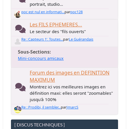
portrait, studio...
poc est nul en informati...
par
poc128
Les FILS EPHEMERES...
Le secteur des "fils ouverts"
Re : Capteurs 1’. Toutes...
par
Le Guérandais
Sous-Sections
Mini-concours amicaux
Forum des images en DEFINITION
MAXIMUM
Montrez ici vos meilleures images en
définition maxi: elles seront "zoomables"
jusqu'à 100%
Re : Prodibi, il sembler...
par
JmarcS
[ DISCUS TECHNIQUES ]