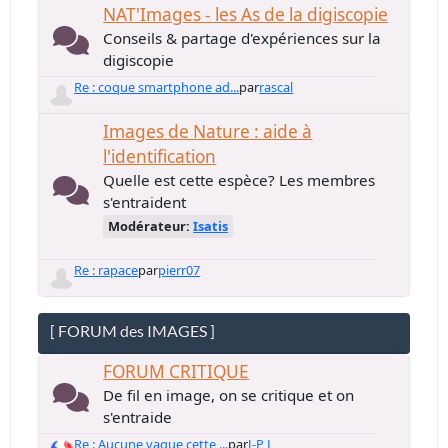
NAT'Images - les As de la digiscopie
Conseils & partage d'expériences sur la
digiscopie
Re : coque smartphone ad...
par
rascal
Images de Nature : aide à
l'identification
Quelle est cette espèce? Les membres
s'entraident
Modérateur:
Isatis
Re : rapace
par
pierr07
[ FORUM des IMAGES ]
FORUM CRITIQUE
De fil en image, on se critique et on
s'entraide
Re : Aucune vague cette ...
par
J-P L