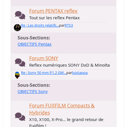
Forum PENTAX reflex
Tout sur les reflex Pentax
Re : Les droits relatifs...
par
RTS3
Sous-Sections
OBJECTIFS Pentax
Forum SONY
Reflex numériques SONY DxD & Minolta
Re : Sony 50 mm f/1.2 GM...
par
luistappa
Sous-Sections
OBJECTIFS Sony
Forum FUJIFILM Compacts &
Hybrides
X10, X100, X-Pro... le grand retour de
Fujifilm !