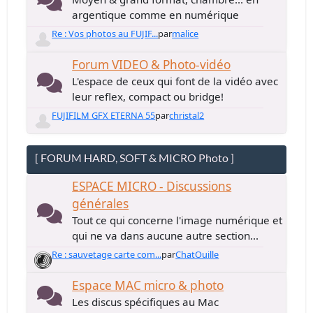
argentique comme en numérique
Re : Vos photos au FUJIF...
par
malice
Forum VIDEO & Photo-vidéo
L'espace de ceux qui font de la vidéo avec
leur reflex, compact ou bridge!
FUJIFILM GFX ETERNA 55
par
christal2
[ FORUM HARD, SOFT & MICRO Photo ]
ESPACE MICRO - Discussions
générales
Tout ce qui concerne l'image numérique et
qui ne va dans aucune autre section...
Re : sauvetage carte com...
par
ChatOuille
Espace MAC micro & photo
Les discus spécifiques au Mac