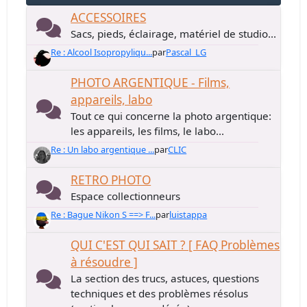
ACCESSOIRES
Sacs, pieds, éclairage, matériel de studio...
Re : Alcool Isopropyliqu...
par
Pascal_LG
PHOTO ARGENTIQUE - Films,
appareils, labo
Tout ce qui concerne la photo argentique:
les appareils, les films, le labo...
Re : Un labo argentique ...
par
CLIC
RETRO PHOTO
Espace collectionneurs
Re : Bague Nikon S ==> F...
par
luistappa
QUI C'EST QUI SAIT ? [ FAQ Problèmes
à résoudre ]
La section des trucs, astuces, questions
techniques et des problèmes résolus