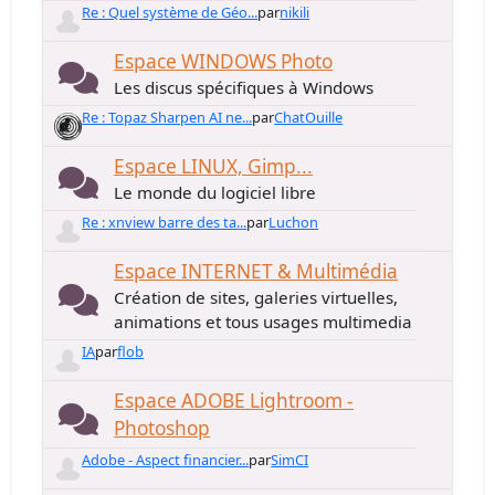
Re : Quel système de Géo...
par
nikili
Espace WINDOWS Photo
Les discus spécifiques à Windows
Re : Topaz Sharpen AI ne...
par
ChatOuille
Espace LINUX, Gimp...
Le monde du logiciel libre
Re : xnview barre des ta...
par
Luchon
Espace INTERNET & Multimédia
Création de sites, galeries virtuelles,
animations et tous usages multimedia
IA
par
flob
Espace ADOBE Lightroom -
Photoshop
Adobe - Aspect financier...
par
SimCI