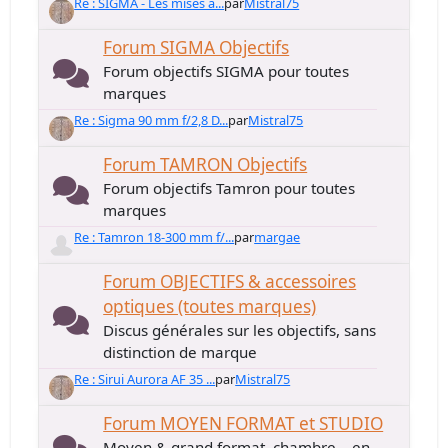
Re : SIGMA - Les mises à...
par
Mistral75
Forum SIGMA Objectifs
Forum objectifs SIGMA pour toutes
marques
Re : Sigma 90 mm f/2,8 D...
par
Mistral75
Forum TAMRON Objectifs
Forum objectifs Tamron pour toutes
marques
Re : Tamron 18-300 mm f/...
par
margae
Forum OBJECTIFS & accessoires
optiques (toutes marques)
Discus générales sur les objectifs, sans
distinction de marque
Re : Sirui Aurora AF 35 ...
par
Mistral75
Forum MOYEN FORMAT et STUDIO
Moyen & grand format, chambre... en