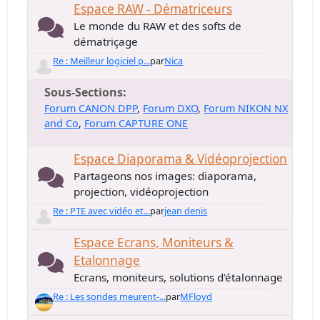
Espace RAW - Dématriceurs
Le monde du RAW et des softs de
dématriçage
Re : Meilleur logiciel p...
par
Nica
Sous-Sections
Forum CANON DPP
Forum DXO
Forum NIKON NX
and Co
Forum CAPTURE ONE
Espace Diaporama & Vidéoprojection
Partageons nos images: diaporama,
projection, vidéoprojection
Re : PTE avec vidéo et...
par
jean denis
Espace Ecrans, Moniteurs &
Etalonnage
Ecrans, moniteurs, solutions d'étalonnage
Re : Les sondes meurent-...
par
MFloyd