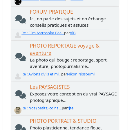
FORUM PRATIQUE
Ici, on parle des sujets et on échange
conseils pratiques et astuces
Re : Film Astrosolar Baa...
par
ViB
PHOTO REPORTAGE voyage &
aventure
La photo qui bouge : reportage, sport,
aventure, photojournalisme...
Re : Avions civils et mi...
par
Nikon Nissoumi
Les PAYSAGISTES
Exposez votre conception du vrai PAYSAGE
photographique...
Re : Nos (petits) coins ...
par
rjte
PHOTO PORTRAIT & STUDIO
Photo plasticienne, tendance floue,