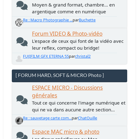
Moyen & grand format, chambre... en
argentique comme en numérique
Re : Macro Photographie ...
par
Buchette
Forum VIDEO & Photo-vidéo
L'espace de ceux qui font de la vidéo avec
leur reflex, compact ou bridge!
FUJIFILM GFX ETERNA 55
par
christal2
[ FORUM HARD, SOFT & MICRO Photo ]
ESPACE MICRO - Discussions
générales
Tout ce qui concerne l'image numérique et
qui ne va dans aucune autre section...
Re : sauvetage carte com...
par
ChatOuille
Espace MAC micro & photo