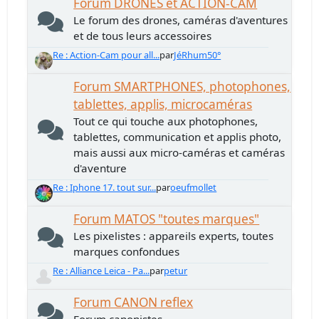
Forum DRONES et ACTION-CAM
Le forum des drones, caméras d'aventures
et de tous leurs accessoires
Re : Action-Cam pour all...
par
JéRhum50°
Forum SMARTPHONES, photophones,
tablettes, applis, microcaméras
Tout ce qui touche aux photophones,
tablettes, communication et applis photo,
mais aussi aux micro-caméras et caméras
d'aventure
Re : Iphone 17. tout sur...
par
oeufmollet
Forum MATOS "toutes marques"
Les pixelistes : appareils experts, toutes
marques confondues
Re : Alliance Leica - Pa...
par
petur
Forum CANON reflex