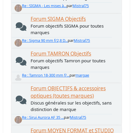
Re : SIGMA - Les mises à...
par
Mistral75
Forum SIGMA Objectifs
Forum objectifs SIGMA pour toutes
marques
Re : Sigma 90 mm f/2,8 D...
par
Mistral75
Forum TAMRON Objectifs
Forum objectifs Tamron pour toutes
marques
Re : Tamron 18-300 mm f/...
par
margae
Forum OBJECTIFS & accessoires
optiques (toutes marques)
Discus générales sur les objectifs, sans
distinction de marque
Re : Sirui Aurora AF 35 ...
par
Mistral75
Forum MOYEN FORMAT et STUDIO