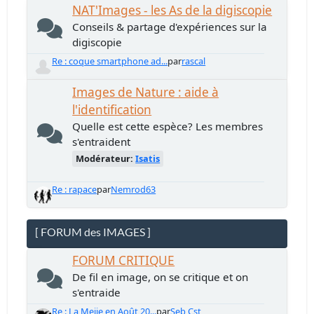
NAT'Images - les As de la digiscopie
Conseils & partage d'expériences sur la
digiscopie
Re : coque smartphone ad...
par
rascal
Images de Nature : aide à
l'identification
Quelle est cette espèce? Les membres
s'entraident
Modérateur:
Isatis
Re : rapace
par
Nemrod63
[ FORUM des IMAGES ]
FORUM CRITIQUE
De fil en image, on se critique et on
s'entraide
Re : La Meije en Août 20...
par
Seb Cst