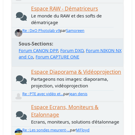
Espace RAW - Dématriceurs
Le monde du RAW et des softs de
dématriçage
Re : DxO Photolab v9
par
Samoreen
Sous-Sections
Forum CANON DPP
Forum DXO
Forum NIKON NX
and Co
Forum CAPTURE ONE
Espace Diaporama & Vidéoprojection
Partageons nos images: diaporama,
projection, vidéoprojection
Re : PTE avec vidéo et...
par
jean denis
Espace Ecrans, Moniteurs &
Etalonnage
Ecrans, moniteurs, solutions d'étalonnage
Re : Les sondes meurent-...
par
MFloyd