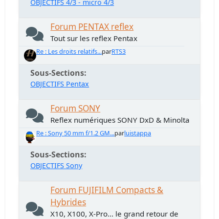
OBJECTIFS 4/3 - micro 4/3
Forum PENTAX reflex
Tout sur les reflex Pentax
Re : Les droits relatifs...
par
RTS3
Sous-Sections
OBJECTIFS Pentax
Forum SONY
Reflex numériques SONY DxD & Minolta
Re : Sony 50 mm f/1.2 GM...
par
luistappa
Sous-Sections
OBJECTIFS Sony
Forum FUJIFILM Compacts &
Hybrides
X10, X100, X-Pro... le grand retour de