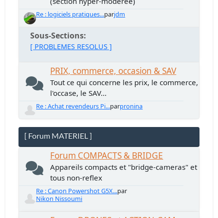
(section hyper-modérée)
Re : logiciels pratiques...
par
jdm
Sous-Sections
[ PROBLEMES RESOLUS ]
PRIX, commerce, occasion & SAV
Tout ce qui concerne les prix, le commerce,
l'occase, le SAV...
Re : Achat revendeurs Pi...
par
pronina
[ Forum MATERIEL ]
Forum COMPACTS & BRIDGE
Appareils compacts et "bridge-cameras" et
tous non-reflex
Re : Canon Powershot G5X...
par
Nikon Nissoumi