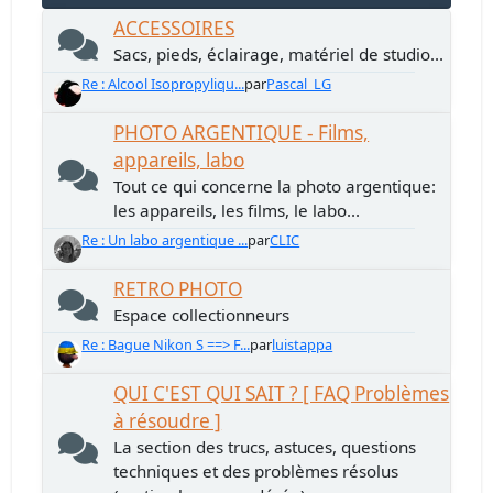
ACCESSOIRES
Sacs, pieds, éclairage, matériel de studio...
Re : Alcool Isopropyliqu...
par
Pascal_LG
PHOTO ARGENTIQUE - Films,
appareils, labo
Tout ce qui concerne la photo argentique:
les appareils, les films, le labo...
Re : Un labo argentique ...
par
CLIC
RETRO PHOTO
Espace collectionneurs
Re : Bague Nikon S ==> F...
par
luistappa
QUI C'EST QUI SAIT ? [ FAQ Problèmes
à résoudre ]
La section des trucs, astuces, questions
techniques et des problèmes résolus