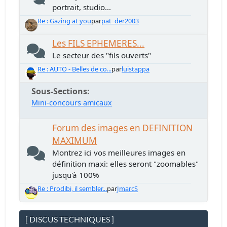
portrait, studio...
Re : Gazing at you
par
pat_der2003
Les FILS EPHEMERES...
Le secteur des "fils ouverts"
Re : AUTO - Belles de co...
par
luistappa
Sous-Sections
Mini-concours amicaux
Forum des images en DEFINITION
MAXIMUM
Montrez ici vos meilleures images en
définition maxi: elles seront "zoomables"
jusqu'à 100%
Re : Prodibi, il sembler...
par
JmarcS
[ DISCUS TECHNIQUES ]