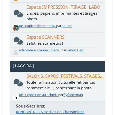
Espace IMPRESSION, TIRAGE, LABO
Encres, papiers, imprimantes et tirages
photo
Re : Papiers format rais...
par
poulpe
Espace SCANNERS
Salut les scanneurs !
adaptateur scanner imaco...
par
Simon Gay
[ L'AGORA ]
SALONS, EXPOS, FESTIVALS, STAGES...
Toute l'animation culturelle (et parfois
commerciale...) concernant la photo
Re : Exposition au Schmi...
par
flyfisherman
Sous-Sections
RENCONTRES & sorties de Chassimiens