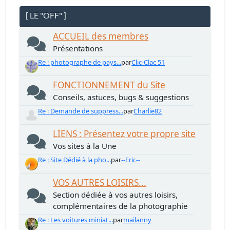
[ LE "OFF" ]
ACCUEIL des membres
Présentations
Re : photographe de pays...
par
Clic-Clac 51
FONCTIONNEMENT du Site
Conseils, astuces, bugs & suggestions
Re : Demande de suppress...
par
Charlie82
LIENS : Présentez votre propre site
Vos sites à la Une
Re : Site Dédié à la pho...
par
--Eric--
VOS AUTRES LOISIRS...
Section dédiée à vos autres loisirs,
complémentaires de la photographie
Re : Les voitures miniat...
par
mailanny