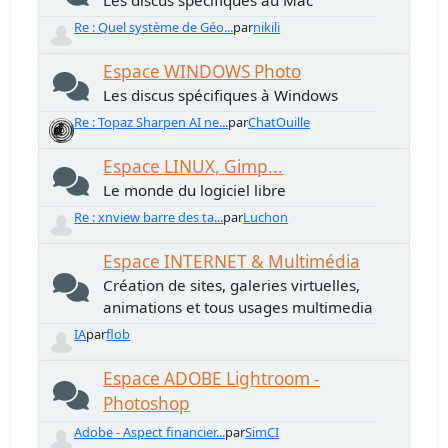
Les discus spécifiques au Mac
Re : Quel système de Géo...
par
nikili
Espace WINDOWS Photo
Les discus spécifiques à Windows
Re : Topaz Sharpen AI ne...
par
ChatOuille
Espace LINUX, Gimp...
Le monde du logiciel libre
Re : xnview barre des ta...
par
Luchon
Espace INTERNET & Multimédia
Création de sites, galeries virtuelles,
animations et tous usages multimedia
IA
par
flob
Espace ADOBE Lightroom -
Photoshop
Adobe - Aspect financier...
par
SimCI