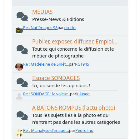
MEDIAS
Presse-News & Editions
Re : Nat'Images 98
par
clo-clo
Publier, exposer, diffuser. Emploi...
Tout ce qui concerne la diffusion et le
métier de photographe
Re : Madeleine de Sinét...
par
RG1945
Espace SONDAGES
Ici, on sonde les opinions !
Re : SONDAGE : la valeur...
par
luluseo
A BATONS ROMPUS (l'actu photo)
Tous les sujets liés à la photo et qui
n'entrent pas dans les autres catégories
Re : IA analyse d'image ...
par
Pedrolino